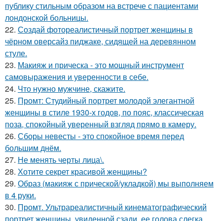
публику стильным образом на встрече с пациентами
лондонской больницы.
22.
Создай фотореалистичный портрет женщины в
чёрном оверсайз пиджаке, сидящей на деревянном
стуле.
23.
Макияж и прическа - это мощный инструмент
самовыражения и уверенности в себе.
24.
Что нужно мужчине, скажите.
25.
Промт: Студийный портрет молодой элегантной
женщины в стиле 1930-х годов, по пояс, классическая
поза, спокойный уверенный взгляд прямо в камеру.
26.
Сборы невесты - это спокойное время перед
большим днём.
27.
Не менять черты лица\.
28.
Хотите секрет красивой женщины?
29.
Образ (макияж с прической/укладкой) мы выполняем
в 4 руки.
30.
Промт. Ультрареалистичный кинематографический
портрет женщины, увиденной сзади, ее голова слегка