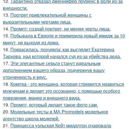
12.
Тарантино отказал дженнифер лоуренс в роли из-за
внешности.
13.
Портрет привлекательной женщины с
выразительными чертами лица.
14.
Промпт: создай портрет, не меняя черты лица.
15.
Побывала в Европе и примерила новый имидж за 10
минут, не выходя из дома.
16.
Покрасилась, похудела: как выглядит Екатерина
Тархова, над которой начался суд из-за убийства деда.
17.
Эти элегантные серьги станут идеальным
дополнением вашего образа, подчеркнув вашу
утонченность и вкус.
18.
Кокетка - это женщина, которая стремится нравиться
мужчинам и делает это осознанно, с помощью особого
поведения, манер и внешнего вида.
19.
Промпт, который делает такое фото сам.
20.
Модельные тесты в МА Promodels модельное
агентство школа моделей.
21.
Принцесса уэльская Кейт миддлтон очаровала