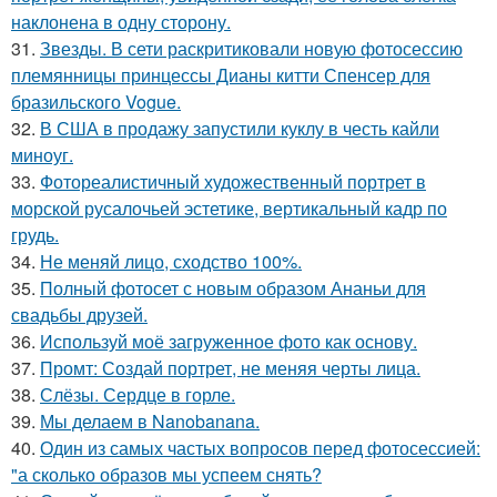
наклонена в одну сторону.
31.
Звезды. В сети раскритиковали новую фотосессию
племянницы принцессы Дианы китти Спенсер для
бразильского Vogue.
32.
В США в продажу запустили куклу в честь кайли
миноуг.
33.
Фотореалистичный художественный портрет в
морской русалочьей эстетике, вертикальный кадр по
грудь.
34.
Не меняй лицо, сходство 100%.
35.
Полный фотосет с новым образом Ананьи для
свадьбы друзей.
36.
Используй моё загруженное фото как основу.
37.
Промт: Создай портрет, не меняя черты лица.
38.
Слёзы. Сердце в горле.
39.
Мы делаем в Nanobanana.
40.
Один из самых частых вопросов перед фотосессией:
"а сколько образов мы успеем снять?