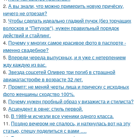
2.
А вы знали, что можно примерить новую причёску,
ничего не отрезая?
3.
Чтобы сделать идеально гладкий пучок (без торчащих
волосков и "Петухов"), нужен правильный порядок
действий и стайлинг.
4.
Почему у многих самое красивое фото в паспорте -
именно свадебное?
5.
Впереди череда выпускных, и я уже с нетерпением
жду каждую из вас.
6.
Звезда соцсетей Оливер три погиб в страшной
авиакатастрофе в возрасте 32 лет.
7.
Промпт: не меняй черты лица и прическу с исходных
фото женщины сходство 100%.
8.
Почему нужен пробный образ у визажиста и стилиста?
9.
Асцендент в овне: стиль первой.
10.
В 1989-м исчезли все ученики одного класса.
11.
Поздно вечером не спалось, и наткнулась вот на эту
статью, спешу поделиться с вами ….