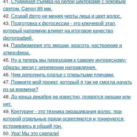
41.
Студийная съёмка на белой циклораме с боковым
светом, Canon 85 мм.
42.
Создай фото не меняя черты лица и цвет волос.
43.
Подготовка к фотосессии - это ключевой этап,
который напрямую влияет на итоговое качество
фотографий.
44.
Парфюмерия это эмоции, красота, настроение и
атмосфера.
45.
Ну а теперь мы переходим к самому интересному:
образы звезд с церемонии награждения.
46.
Чем дополнить платье с открытыми плечами.
47.
Помните мой проект, который я так не смогла начать
из-за времени?
48.
До конца декабря не известно, появятся окошки или
нет.
49.
Контуринг - это техника окрашивания волос, при
которой отдельные пряди осветляются и тонируются,
встраиваясь в общий тон.
50.
Ура! Мы это сделали!