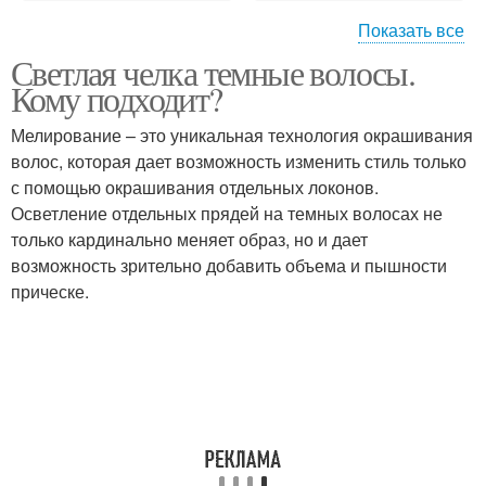
Показать все
Светлая челка темные волосы.
Пряди на темных
Осветленные пряди
Кому подходит?
волосах
Мелирование – это уникальная технология окрашивания
волос, которая дает возможность изменить стиль только
с помощью окрашивания отдельных локонов.
Передние пряди
Мелки для волос
Осветление отдельных прядей на темных волосах не
только кардинально меняет образ, но и дает
возможность зрительно добавить объема и пышности
прическе.
Волос с разной
Светлые пряди
техникой