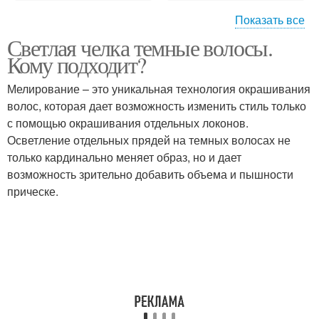
Показать все
Светлая челка темные волосы.
Челка на темных
Кому подходит?
волосах
Мелирование – это уникальная технология окрашивания
волос, которая дает возможность изменить стиль только
с помощью окрашивания отдельных локонов.
Осветление отдельных прядей на темных волосах не
только кардинально меняет образ, но и дает
возможность зрительно добавить объема и пышности
прическе.