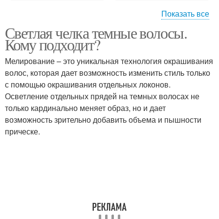
Показать все
Светлая челка темные волосы.
Волосы со светлыми
Осветление на разной
Кому подходит?
прядями
длине
Мелирование – это уникальная технология окрашивания
волос, которая дает возможность изменить стиль только
с помощью окрашивания отдельных локонов.
Мелки для волос
Осветление отдельных прядей на темных волосах не
только кардинально меняет образ, но и дает
возможность зрительно добавить объема и пышности
прическе.