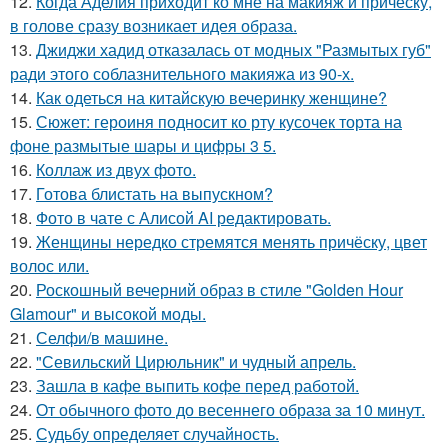
12.
Когда Аделия приходит ко мне на макияж и прическу,
в голове сразу возникает идея образа.
13.
Джиджи хадид отказалась от модных "Размытых губ"
ради этого соблазнительного макияжа из 90-х.
14.
Как одеться на китайскую вечеринку женщине?
15.
Сюжет: героиня подносит ко рту кусочек торта на
фоне размытые шары и цифры 3 5.
16.
Коллаж из двух фото.
17.
Готова блистать на выпускном?
18.
Фото в чате с Алисой AI редактировать.
19.
Женщины нередко стремятся менять причёску, цвет
волос или.
20.
Роскошный вечерний образ в стиле "Golden Hour
Glamour" и высокой моды.
21.
Селфи/в машине.
22.
"Севильский Цирюльник" и чудный апрель.
23.
Зашла в кафе выпить кофе перед работой.
24.
От обычного фото до весеннего образа за 10 минут.
25.
Судьбу определяет случайность.