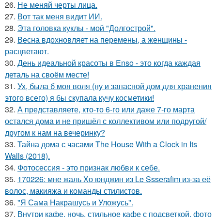
26.
Не меняй черты лица.
27.
Вот так меня видит ИИ.
28.
Эта головка куклы - мой "Долгострой".
29.
Весна вдохновляет на перемены, а женщины -
расцветают.
30.
День идеальной красоты в Enso - это когда каждая
деталь на своём месте!
31.
Ух, была б моя воля (ну и запасной дом для хранения
этого всего) я бы скупала кучу косметики!
32.
А представляете, кто-то 6-го или даже 7-го марта
остался дома и не пришёл с коллективом или подругой/
другом к нам на вечеринку?
33.
Тайна дома с часами The House With a Clock in Its
Walls (2018).
34.
Фотосессия - это признак любви к себе.
35.
170226: мне жаль Хо юнджин из Le Ssserafim из-за её
волос, макияжа и команды стилистов.
36.
"Я Сама Накрашусь и Уложусь".
37.
Внутри кафе, ночь, стильное кафе с подсветкой, фото