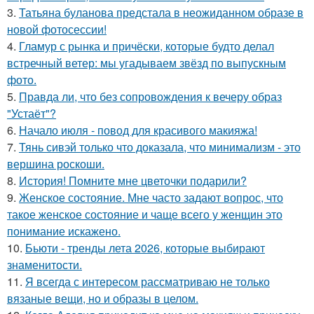
3.
Татьяна буланова предстала в неожиданном образе в
новой фотосессии!
4.
Гламур с рынка и причёски, которые будто делал
встречный ветер: мы угадываем звёзд по выпускным
фото.
5.
Правда ли, что без сопровождения к вечеру образ
"Устаёт"?
6.
Начало июля - повод для красивого макияжа!
7.
Тянь сивэй только что доказала, что минимализм - это
вершина роскоши.
8.
История! Помните мне цветочки подарили?
9.
Женское состояние. Мне часто задают вопрос, что
такое женское состояние и чаще всего у женщин это
понимание искажено.
10.
Бьюти - тренды лета 2026, которые выбирают
знаменитости.
11.
Я всегда с интересом рассматриваю не только
вязаные вещи, но и образы в целом.