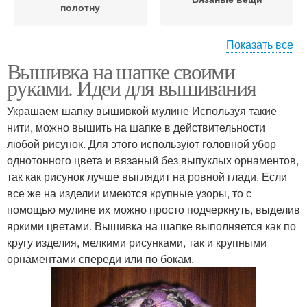
полотну
Показать все
Вышивка на шапке своими
На вязаные изделия
Простая вышивка
руками. Идеи для вышивания
Украшаем шапку вышивкой мулине Используя такие
нити, можно вышить на шапке в действительности
Вышивка на вязаных
любой рисунок. Для этого используют головной убор
изделиях
однотонного цвета и вязаный без выпуклых орнаментов,
так как рисунок лучше выглядит на ровной глади. Если
все же на изделии имеются крупные узоры, то с
помощью мулине их можно просто подчеркнуть, выделив
яркими цветами. Вышивка на шапке выполняется как по
кругу изделия, мелкими рисунками, так и крупными
орнаментами спереди или по бокам.