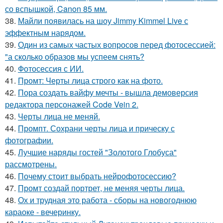
со вспышкой, Canon 85 мм.
38.
Майли появилась на шоу Jimmy Kimmel Live с
эффектным нарядом.
39.
Один из самых частых вопросов перед фотосессией:
"а сколько образов мы успеем снять?
40.
Фотосессия с ИИ.
41.
Промт: Черты лица строго как на фото.
42.
Пора создать вайфу мечты - вышла демоверсия
редактора персонажей Code Vein 2.
43.
Черты лица не меняй.
44.
Промпт. Сохрани черты лица и прическу с
фотографии.
45.
Лучшие наряды гостей "Золотого Глобуса"
рассмотрены.
46.
Почему стоит выбрать нейрофотосессию?
47.
Промт создай портрет, не меняя черты лица.
48.
Ох и трудная это работа - сборы на новогоднюю
караоке - вечеринку.