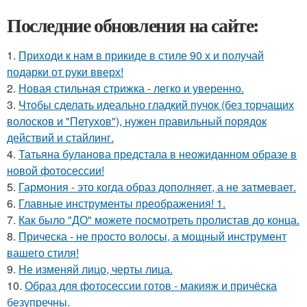
Последние обновления на сайте:
1.
Приходи к нам в прикиде в стиле 90 х и получай
подарки от руки вверх!
2.
Новая стильная стрижка - легко и уверенно.
3.
Чтобы сделать идеально гладкий пучок (без торчащих
волосков и "Петухов"), нужен правильный порядок
действий и стайлинг.
4.
Татьяна буланова предстала в неожиданном образе в
новой фотосессии!
5.
Гармония - это когда образ дополняет, а не затмевает.
6.
Главные инструменты преображения! 1.
7.
Как было "ДО" можете посмотреть пролистав до конца.
8.
Прическа - не просто волосы, а мощный инструмент
вашего стиля!
9.
Не изменяй лицо, черты лица.
10.
Образ для фотосессии готов - макияж и причёска
безупречны.