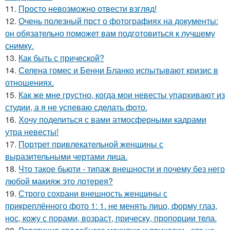
11.
Просто невозможно отвести взгляд!
12.
Очень полезный прст о фотографиях на документы:
он обязательно поможет вам подготовиться к лучшему
снимку.
13.
Как быть с прической?
14.
Селена гомес и Бенни Бланко испытывают кризис в
отношениях.
15.
Как же мне грустно, когда мои невесты упархивают из
студии, а я не успеваю сделать фото.
16.
Хочу поделиться с вами атмосферными кадрами
утра невесты!
17.
Портрет привлекательной женщины с
выразительными чертами лица.
18.
Что такое бьюти - типаж внешности и почему без него
любой макияж это лотерея?
19.
Строго сохрани внешность женщины с
прикреплённого фото 1: 1. не менять лицо, форму глаз,
нос, кожу с порами, возраст, прическу, пропорции тела.