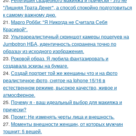
20.
Репетиция свадебного макияжа и прически - это не
"Лишняя Трата Денег", а способ спокойно подготовиться
к самому важному дню.
21.
Марго Робби: "Я Никогда не Считала Себя
Красивой".
22.
Ультрареалистичный скриншот камеры поцелуев на
Jumbotron НБА, идентичность сохранена точно по
образцу из исходного изображения.
23.
Роковой образ. Я любила фантазировать и
создавала эскизы на бумаге.
24.
Создай портрет той же женщины что и на фото
реалистичное фото, снятое на Iphone 15/16 в
естественном режиме, высокое качество, живое и
атмосферное.
25.
Почему я - ваш идеальный выбор для макияжа и
прически?
26.
Промт: Не изменять черты лица и внешность.
27.
Моменты внешности женщин, от которых мужчин
тошнит: 5 вещей.