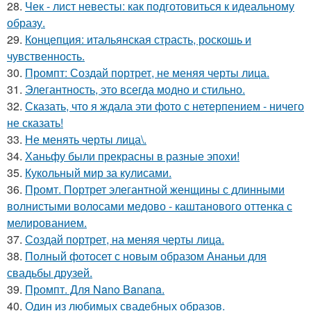
28.
Чек - лист невесты: как подготовиться к идеальному
образу.
29.
Концепция: итальянская страсть, роскошь и
чувственность.
30.
Промпт: Создай портрет, не меняя черты лица.
31.
Элегантность, это всегда модно и стильно.
32.
Сказать, что я ждала эти фото с нетерпением - ничего
не сказать!
33.
Не менять черты лица\.
34.
Ханьфу были прекрасны в разные эпохи!
35.
Кукольный мир за кулисами.
36.
Промт. Портрет элегантной женщины с длинными
волнистыми волосами медово - каштанового оттенка с
мелированием.
37.
Создай портрет, на меняя черты лица.
38.
Полный фотосет с новым образом Ананьи для
свадьбы друзей.
39.
Промпт. Для Nano Banana.
40.
Один из любимых свадебных образов.