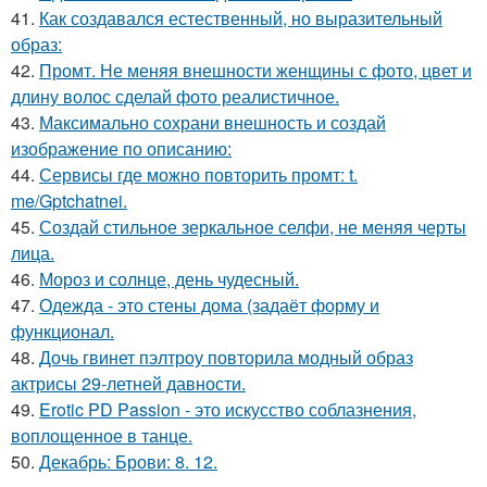
41.
Как создавался естественный, но выразительный
образ:
42.
Промт. Не меняя внешности женщины с фото, цвет и
длину волос сделай фото реалистичное.
43.
Максимально сохрани внешность и создай
изображение по описанию:
44.
Сервисы где можно повторить промт: t.
me/Gptchatnei.
45.
Создай стильное зеркальное селфи, не меняя черты
лица.
46.
Мороз и солнце, день чудесный.
47.
Одежда - это стены дома (задаёт форму и
функционал.
48.
Дочь гвинет пэлтроу повторила модный образ
актрисы 29-летней давности.
49.
Erotic PD Passion - это искусство соблазнения,
воплощенное в танце.
50.
Декабрь: Брови: 8. 12.