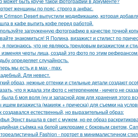
о может быть круче такой фотографии в документе?
ртрет женщины по пояс, строго в анфас.
я Crimson Desert выпустили модификацию, которая добавл
шла в кафе выпить кофе перед работой.
пользуйте загруженную фотографию в качестве точной копи
вайте знакомиться! Я Полина, визажист и стилист по приче
, я признаюсь, что не являюсь трендовым визажистом и сти
 изменяя черты лица, создай это фото по этим реферансом
дьбу определяет случайность.
перь мы есть и в мах - max.
адебный. Для невест.
гкий образ, нежные оттенки и стильные детали создают осо
азать, что я ждала эти фото с нетерпением - ничего не сказа
, была б моя воля (ну и запасной дом для хранения этого все
 ищем визажиста (макияж + прическа) для съемки на услов
к создавался естественный, но выразительный образ:
фья Эрнст вышла в свет с мужем, но ее образ раскритиков
удийная съёмка на белой циклораме с боковым светом, Can
тореалистичный Fashion - портрет в минималистичном стил