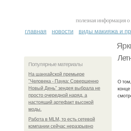
полезная информация о 
главная
новости
виды макияжа и пр
Ярк
Лет
Популярные материалы
На шанхайской премьере
О том
"Человека - Паука: Совершенно
конце
Новый День" зендея выбрала не
смотр
просто очередной наряд, а
настоящий артефакт высокой
моды.
Работа в MLM, то есть сетевой
компании сейчас неразрывно