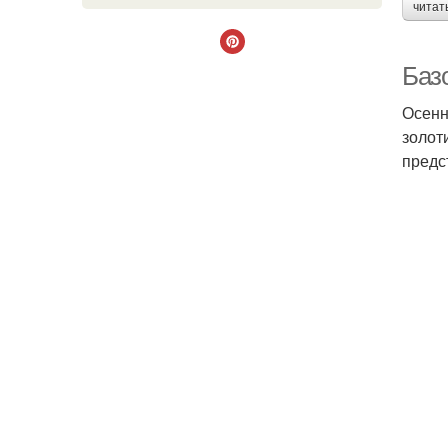
читат
Базо
Осенн
золот
предс