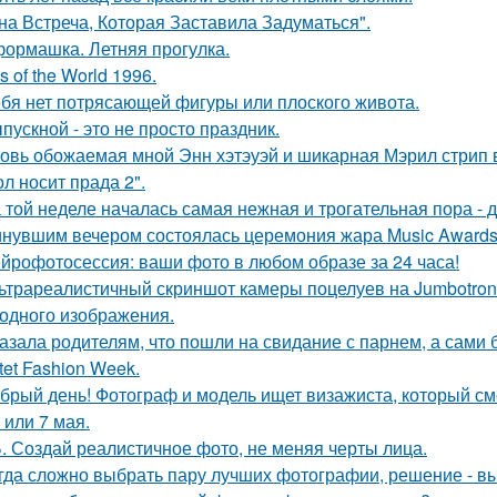
на Встреча, Которая Заставила Задуматься".
ормашка. Летняя прогулка.
s of the World 1996.
ебя нет потрясающей фигуры или плоского живота.
пускной - это не просто праздник.
овь обожаемая мной Энн хэтэуэй и шикарная Мэрил стрип 
ол носит прада 2".
 той неделе началась самая нежная и трогательная пора - 
нувшим вечером состоялась церемония жара Music Awards 
йрофотосессия: ваши фото в любом образе за 24 часа!
ьтрареалистичный скриншот камеры поцелуев на Jumbotron
ходного изображения.
азала родителям, что пошли на свидание с парнем, а сами 
tet Fashion Week.
брый день! Фотограф и модель ищет визажиста, который с
 или 7 мая.
. Создай реалистичное фото, не меняя черты лица.
гда сложно выбрать пару лучших фотографии, решение - вы