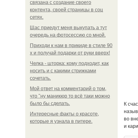
связана с создание своего
контента, своей страницы в соц
сетях.
Щас приедут меня выкупать а тут
очередь на фотосессию со мной.
Приходи к нам в прикиде в стиле 90
х и получай подарки от руки вверх!
Челка - шторка: кому подходит, как
носить и с какими стрижками
сочетать.
Мой ответ на комментарий о том,
что "ну маникюр то всё таки можно
К сча
было бы сделать.
назыв
Интересные факты о красоте,
во вн
которые я узнала в питере.
и кар