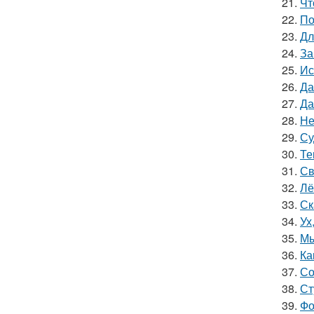
21.
Чт
22.
По
23.
Дл
24.
За
25.
Ис
26.
Да
27.
Да
28.
Не
29.
Су
30.
Те
31.
Св
32.
Лё
33.
Ск
34.
Ух
35.
Мы
36.
Ка
37.
Со
38.
Ст
39.
Фо