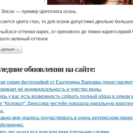
 Элсон — пример цветотипа осень
асается цвета глаз, то для осени допустимо двольно большо
ный;все оттенки карих, от орехового до темно-карего;ярки
вато-зеленый оттенок
ь дальше →
ледние обновления на сайте:
ая серия фотографий от Екатерины Варнавы представляет 
ркивает её индивидуальность и чувство моды.
ерь у вас есть возможность собрать полный образ в одном 
е "Колокол": Джессика честейн показала идеальную коротку
ы.
авно мне удалось поучаствовать в очень интересном проек
Матвиенко.
ять лет назад все красили веки плотными слоями.