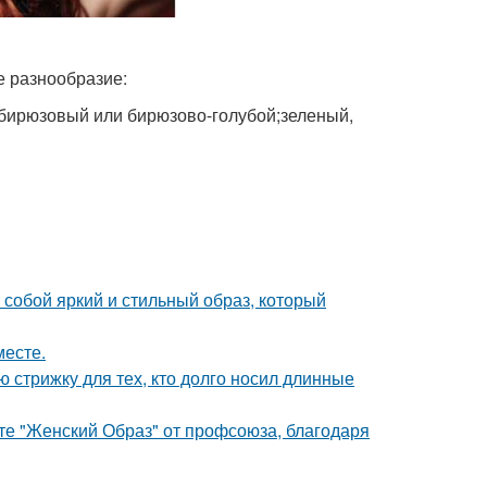
е разнообразие:
й бирюзовый или бирюзово-голубой;зеленый,
собой яркий и стильный образ, который
месте.
ю стрижку для тех, кто долго носил длинные
те "Женский Образ" от профсоюза, благодаря