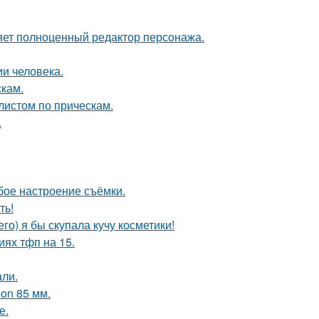
яет полноценный редактор персонажа.
и человека.
скам.
листом по прическам.
.
бое настроение съёмки.
ть!
го) я бы скупала кучу косметики!
иях тфп на 15.
али.
on 85 мм.
е.