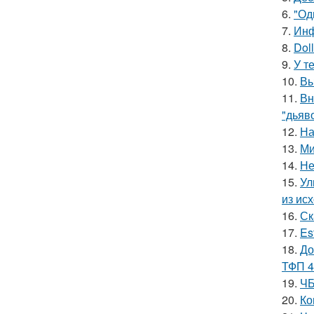
6.
"Од
7.
Инф
8.
Doll
9.
У т
10.
Вы
11.
Вн
"дьяв
12.
На
13.
Ми
14.
Не
15.
Ул
из ис
16.
Ск
17.
Es
18.
До
ТФП 4
19.
ЧБ
20.
Ко