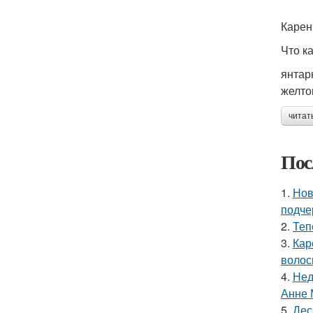
Карен
Что к
янтар
желто
читат
Пос
1.
Нов
подче
2.
Теп
3.
Кар
волос
4.
Нед
Анне 
5.
Дес