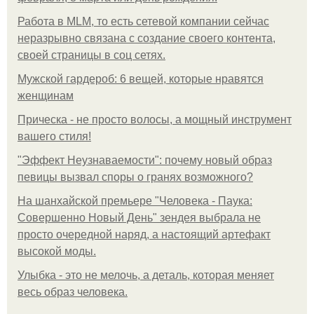
Работа в MLM, то есть сетевой компании сейчас
неразрывно связана с создание своего контента,
своей страницы в соц сетях.
Мужской гардероб: 6 вещей, которые нравятся
женщинам
Прическа - не просто волосы, а мощный инструмент
вашего стиля!
"Эффект Неузнаваемости": почему новый образ
певицы вызвал споры о гранях возможного?
На шанхайской премьере "Человека - Паука:
Совершенно Новый День" зендея выбрала не
просто очередной наряд, а настоящий артефакт
высокой моды.
Улыбка - это не мелочь, а деталь, которая меняет
весь образ человека.