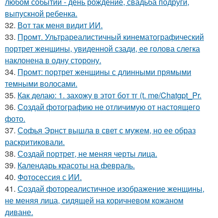
любом событии - день рождение, свадьба подруги,
выпускной ребенка.
32.
Вот так меня видит ИИ.
33.
Промт. Ультрареалистичный кинематографический
портрет женщины, увиденной сзади, ее голова слегка
наклонена в одну сторону.
34.
Промт: портрет женщины с длинными прямыми
темными волосами.
35.
Как делаю: 1. захожу в этот бот тг (t. me/Chatgpt_Pr.
36.
Создай фотографию не отличимую от настоящего
фото.
37.
Софья Эрнст вышла в свет с мужем, но ее образ
раскритиковали.
38.
Создай портрет, не меняя черты лица.
39.
Календарь красоты на февраль.
40.
Фотосессия с ИИ.
41.
Создай фотореалистичное изображение женщины,
не меняя лица, сидящей на коричневом кожаном
диване.