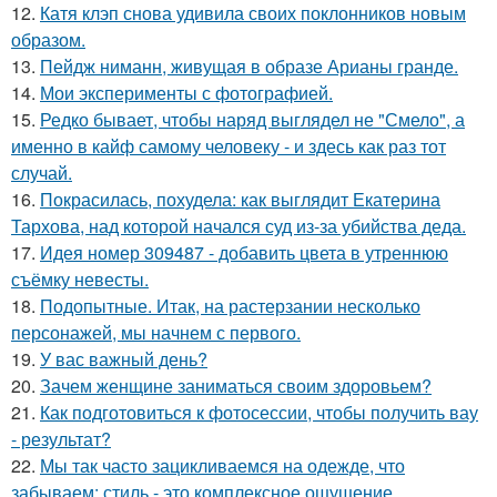
12.
Катя клэп снова удивила своих поклонников новым
образом.
13.
Пейдж ниманн, живущая в образе Арианы гранде.
14.
Мои эксперименты с фотографией.
15.
Редко бывает, чтобы наряд выглядел не "Смело", а
именно в кайф самому человеку - и здесь как раз тот
случай.
16.
Покрасилась, похудела: как выглядит Екатерина
Тархова, над которой начался суд из-за убийства деда.
17.
Идея номер 309487 - добавить цвета в утреннюю
съёмку невесты.
18.
Подопытные. Итак, на растерзании несколько
персонажей, мы начнем с первого.
19.
У вас важный день?
20.
Зачем женщине заниматься своим здоровьем?
21.
Как подготовиться к фотосессии, чтобы получить вау
- результат?
22.
Мы так часто зацикливаемся на одежде, что
забываем: стиль - это комплексное ощущение.