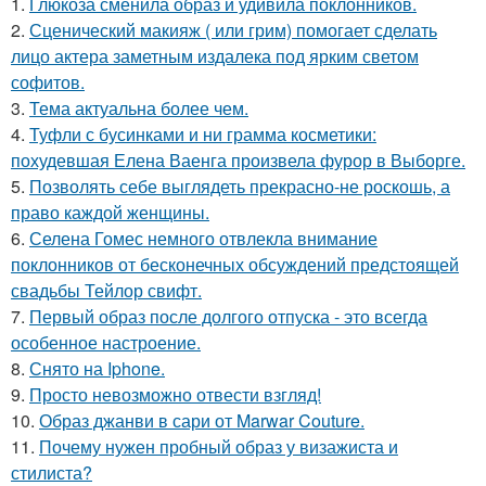
1.
Глюкоза сменила образ и удивила поклонников.
2.
Сценический макияж ( или грим) помогает сделать
лицо актера заметным издалека под ярким светом
софитов.
3.
Тема актуальна более чем.
4.
Туфли с бусинками и ни грамма косметики:
похудевшая Елена Ваенга произвела фурор в Выборге.
5.
Позволять себе выглядеть прекрасно-не роскошь, а
право каждой женщины.
6.
Селена Гомес немного отвлекла внимание
поклонников от бесконечных обсуждений предстоящей
свадьбы Тейлор свифт.
7.
Первый образ после долгого отпуска - это всегда
особенное настроение.
8.
Снято на Iphone.
9.
Просто невозможно отвести взгляд!
10.
Образ джанви в сари от Marwar Couture.
11.
Почему нужен пробный образ у визажиста и
стилиста?