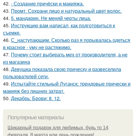
42.
- Создание причёски и макияжа.
43.
Промт. Сохрани лицо и натуральный цвет волос.
44.
5. мандарин. Не меняй черты лица.
45.
Инструкцию вам написал, как подготовиться к
съемке.
46.
С_наступающим. Сколько раз я порывалась одеться
в красное - уму не растяжимо.
47.
Почему стоит выбирать мех от производителя, а не
из магазина
48.
Девушка показала свою прическу и развеселила
пользователей сети.
49.
Испытайте стильный Луганск: трендовые прически и
макияж без лишних затрат.
50.
Декабрь: Брови: 8. 12.
Популярные материалы
Шикарный подарок для любимых, будь то 14
февраля, 8 марта или день рождения!