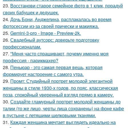
23.
Восстанови старое семейное фото в 1 клик, порадуй
своих бабушек и дедушек.
24.
Дочь Бони, Анджелина, расплакалась во время
фотосессии из-за своей прически и макияжа.
25.
Gemini-3-pro - Image - Preview-2k.
26.
Свадебный аутсорс: доверьте подготовку
профессионалам.
27.
"Меня часто спрашивают, почему именно моя
профессия - парикмахер?
28.
Пеньюар - это самая первая вещь, которая
формирует настроение с самого утра.
29.
Промт: Студийный портрет молодой элегантной
женщины в стиле 1930-х годов, по пояс, классическая
поза, спокойный уверенный взгляд прямо в камеру.
30.
Создайте гламурный портрет молодой женщины до
талии (то же лицо, черты лица сохранены) на фоне кафе
в пустыне с летящими шелковыми тканями.
31.
Каждая женщина мечтает выглядеть идеально на