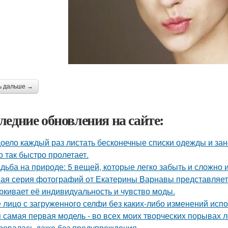
ь дальше →
ледние обновления на сайте:
оело каждый раз листать бесконечные списки одежды и зан
о так быстро пролетает.
дьба на природе: 5 вещей, которые легко забыть и сложно 
ая серия фотографий от Екатерины Варнавы представляет 
ркивает её индивидуальность и чувство моды.
 лицо с загруженного селфи без каких-либо изменений испо
 самая первая модель - во всех моих творческих порывах лет
ровалась даже без предупреждения.