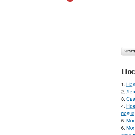
читат
Пос
1.
Над
2.
Лет
3.
Сва
4.
Нов
подче
5.
Моё
6.
Моя
трени