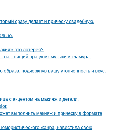
торый сразу делает и прическу свадебную.
ально.
макияж это лотерея?
- настоящий праздник музыки и гламура.
 образа, подчеркнув вашу утонченность и вкус.
ица с акцентом на макияж и детали.
lor.
может выполнить макияж и прическу в формате
а юмористичеcкого жанрa, навестила cвою