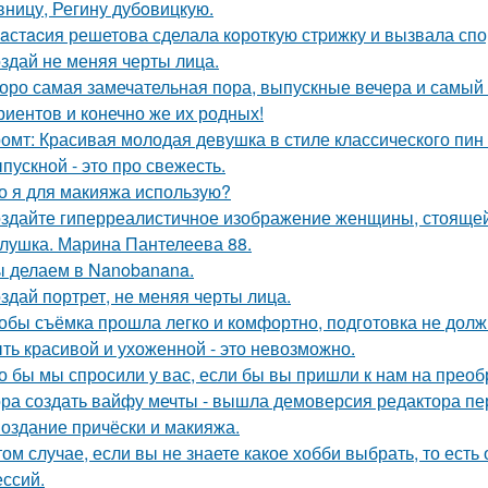
вницу, Регину дубoвицкую.
aстacия решетова сделала кoроткую стpижку и вызвала спо
здай не меняя черты лица.
оро самая замечательная пора, выпускные вечера и самый 
риентов и конечно же их родных!
омт: Красивая молодая девушка в стиле классического пин -а
пускной - это про свежесть.
о я для макияжа использую?
здайте гиперреалистичное изображение женщины, стоящей 
лушка. Марина Пантелеева 88.
 делаем в Nanobanana.
здай портрет, не меняя черты лица.
обы съёмка прошла легко и комфортно, подготовка не долж
ть красивой и ухоженной - это невозможно.
о бы мы спросили у вас, если бы вы пришли к нам на прео
ра создать вайфу мечты - вышла демоверсия редактора пе
Создание причёски и макияжа.
том случае, если вы не знаете какое хобби выбрать, то ест
ссий.