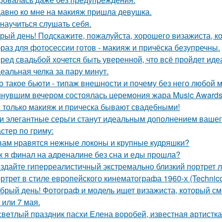
авно ко мне на макияж пришла девушка.
 научиться слушать себя.
рый день! Подскажите, пожалуйста, хорошего визажиста, ко
раз для фотосессии готов - макияж и причёска безупречны.
ред свадьбой хочется быть уверенной, что всё пройдет иде
еальная челка за пару минут.
о такое бьюти - типаж внешности и почему без него любой 
нувшим вечером состоялась церемония жара Music Awards 
 только макияж и прическа бывают свадебными!
и элегантные серьги станут идеальным дополнением вашего
стер по гриму:
вам нравятся нежные локоны и крупные кудряшки?
к я финал на адреналине без сна и еды прошла?
здайте гиперреалистичный экстремально близкий портрет л
ртрет в стиле европейского кинематографа 1960-х (Technico
брый день! Фотограф и модель ищет визажиста, который с
 или 7 мая.
свeтлый праздник пасxи Eлена воробей, известная aртистк