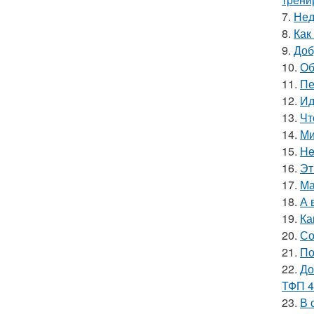
7.
Нед
8.
Как
9.
Доб
10.
Об
11.
Пе
12.
Ид
13.
Чт
14.
Ми
15.
He
16.
Эт
17.
Ма
18.
А 
19.
Ка
20.
Со
21.
По
22.
До
ТФП 4
23.
В 