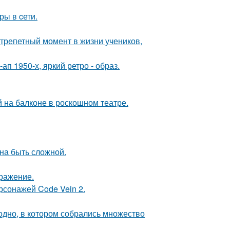
ры в cети.
трепетный момент в жизни учеников,
п 1950-х, яркий ретро - образ.
на балконе в роскошном театре.
на быть сложной.
бражение.
рсонажей Code Vein 2.
ь одно, в котором собрались множество