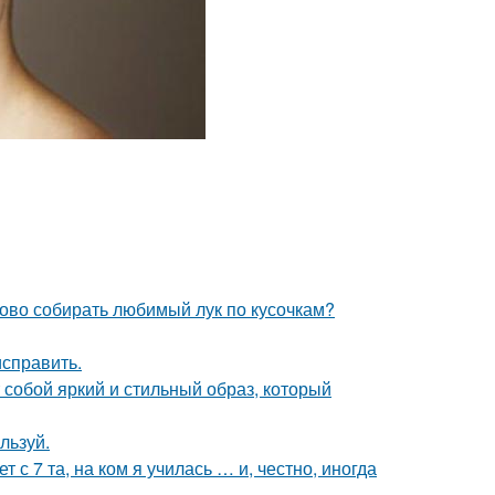
ово собирать любимый лук по кусочкам?
исправить.
собой яркий и стильный образ, который
льзуй.
 с 7 та, на ком я училась … и, честно, иногда