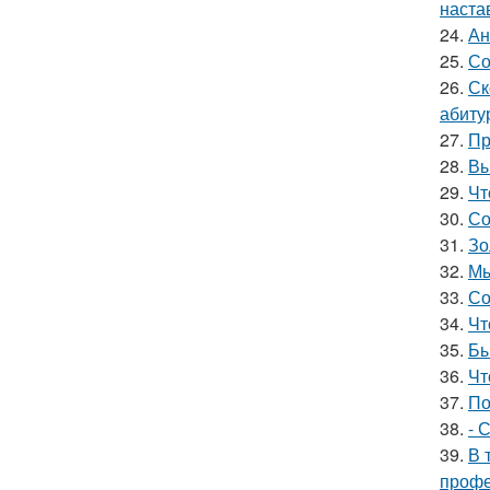
наста
24.
Ан
25.
Со
26.
Ск
абиту
27.
Пр
28.
Вы
29.
Чт
30.
Со
31.
Зо
32.
Мы
33.
Со
34.
Чт
35.
Бы
36.
Чт
37.
По
38.
- 
39.
В 
профе