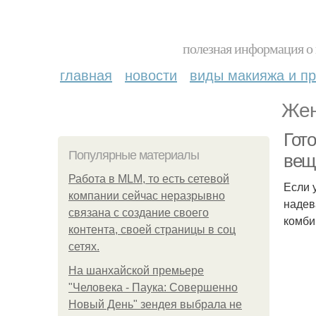
полезная информация о 
главная
новости
виды макияжа и пр
Жен
Гот
Популярные материалы
вещ
Работа в MLM, то есть сетевой
Если 
компании сейчас неразрывно
надев
связана с создание своего
комби
контента, своей страницы в соц
сетях.
На шанхайской премьере
"Человека - Паука: Совершенно
Новый День" зендея выбрала не