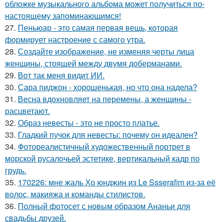
обложке музыкального альбома может получиться по-
настоящему запоминающимся!
27.
Пеньюар - это самая первая вещь, которая
формирует настроение с самого утра.
28.
Создайте изображение, не изменяя черты лица
женщины, стоящей между двумя доберманами.
29.
Вот так меня видит ИИ.
30.
Сара пиджон - хорошенькая, но что она надела?
31.
Весна вдохновляет на перемены, а женщины -
расцветают.
32.
Образ невесты - это не просто платье.
33.
Гладкий пучок для невесты: почему он идеален?
34.
Фотореалистичный художественный портрет в
морской русалочьей эстетике, вертикальный кадр по
грудь.
35.
170226: мне жаль Хо юнджин из Le Ssserafim из-за её
волос, макияжа и команды стилистов.
36.
Полный фотосет с новым образом Ананьи для
свадьбы друзей.