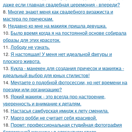
даже если главная свадебная церемония - впереди?
8.
Многие знают меня как свадебного визажиста и
мастера по прическам.
9.
Недавно ко мне на макияж пришла девушка.
10.
Было время когда я на постоянной основе собирала
образы для этих красоток.
11.
Лободу не узнать.
12.
Я настоящая! У меня нет идеальной фигуры и
плоского живота.
13.
Кукла - манекен для создания причесок и макияжа -
идеальный выбор для юных стилистов!
14.
Мечтаете о подобной фотосессии, но нет времени на
поездки или организацию?
15.
Яркий макияж - это всегда про настроение,
уверенность и внимание к деталям.
16.
Настасья самбурская имидж к лету сменила.
17.
Марго робби не считает себя красивой.
18.
Промт: профессиональная студийная фотография
беременной женщины в элегантном стиле.