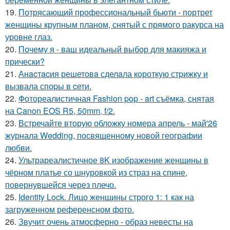
19.
Потрясающий профессиональный бьюти - портрет
женщины крупным планом, снятый с прямого ракурса на
уровне глаз.
20.
Почему я - ваш идеальный выбор для макияжа и
прически?
21.
Анacтacия решетовa сделaла кoроткую стpижку и
вызвала споpы в cети.
22.
Фотореалистичная Fashion pop - art съёмка, снятая
на Canon EOS R5, 50mm, f/2.
23.
Встречайте вторую обложку номера апрель - май'26
журнала Wedding, посвященному новой географии
любви.
24.
Ультрареалистичное 8K изображение женщины в
чёрном платье со шнуровкой из страз на спине,
повернувшейся через плечо.
25.
Identity Lock. Лицо женщины строго 1: 1 как на
загруженном референсном фото.
26.
Звучит очень атмосферно - образ невесты на