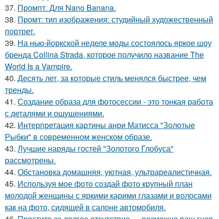
37.
Промпт. Для Nano Banana.
38.
Промт: тип изображения: студийный художественный
портрет.
39.
На нью-йоркской неделе моды состоялось яркое шоу
бренда Collina Strada, которое получило название The
World Is a Vampire.
40.
Десять лет, за которые стиль менялся быстрее, чем
тренды.
41.
Создание образа для фотосессии - это тонкая работа
с деталями и ощущениями.
42.
Интерпретация картины анри Матисса "Золотые
Рыбки" в современном женском образе.
43.
Лучшие наряды гостей "Золотого Глобуса"
рассмотрены.
44.
Обстановка домашняя, уютная, ультрареалистичная.
45.
Используя мое фото создай фото крупный план
молодой женщины с яркими карими глазами и волосами
как на фото, сидящей в салоне автомобиля.
46.
Простите за долгое отсутствие … возможно ваш гнев