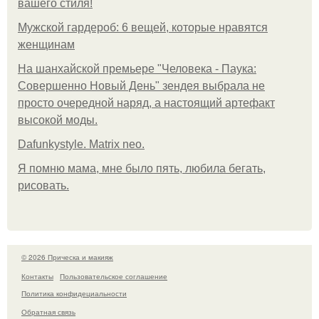
вашего стиля!
Мужской гардероб: 6 вещей, которые нравятся
женщинам
На шанхайской премьере "Человека - Паука:
Совершенно Новый День" зендея выбрала не
просто очередной наряд, а настоящий артефакт
высокой моды.
Dafunkystyle. Matrix neo.
Я помню мама, мне было пять, любила бегать,
рисовать.
© 2026 Прическа и макияж
Контакты
Пользовательское соглашение
Политика конфидециальности
Обратная связь