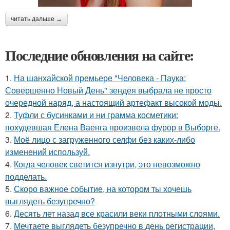
читать дальше →
Последние обновления на сайте:
1.
На шанхайской премьере "Человека - Паука:
Совершенно Новый День" зендея выбрала не просто
очередной наряд, а настоящий артефакт высокой моды.
2.
Туфли с бусинками и ни грамма косметики:
похудевшая Елена Ваенга произвела фурор в Выборге.
3.
Моё лицо с загруженного селфи без каких-либо
изменений используй.
4.
Когда человек светится изнутри, это невозможно
подделать.
5.
Скоро важное событие, на котором ты хочешь
выглядеть безупречно?
6.
Десять лет назад все красили веки плотными слоями.
7.
Мечтаете выглядеть безупречно в день регистрации,