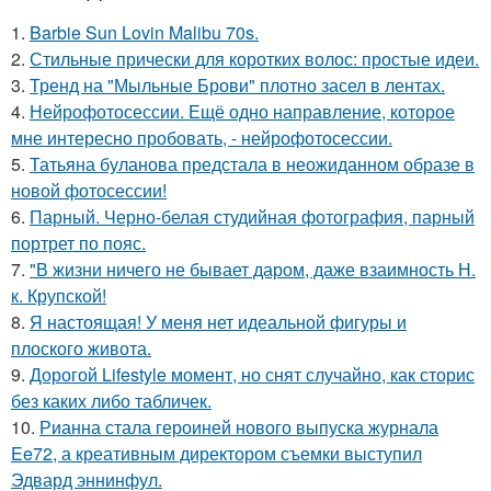
1.
Barbie Sun Lovin Malibu 70s.
2.
Стильные прически для коротких волос: простые идеи.
3.
Тренд на "Мыльные Брови" плотно засел в лентах.
4.
Нейрофотосессии. Ещё одно направление, которое
мне интересно пробовать, - нейрофотосессии.
5.
Татьяна буланова предстала в неожиданном образе в
новой фотосессии!
6.
Парный. Черно-белая студийная фотография, парный
портрет по пояс.
7.
"В жизни ничего не бывает даром, даже взаимность Н.
к. Крупской!
8.
Я настоящая! У меня нет идеальной фигуры и
плоского живота.
9.
Дорогой Lifestyle момент, но снят случайно, как сторис
без каких либо табличек.
10.
Рианна стала героиней нового выпуска журнала
Ee72, а креативным директором съемки выступил
Эдвард эннинфул.