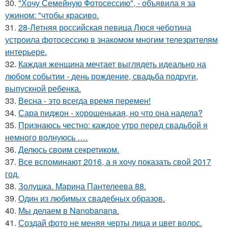
30.
"Хочу Семейную Фотосессию", - объявила я за
ужином: "чтобы красиво.
31.
28-Летняя российская певица Люся чеботина
устроила фотосессию в знакомом многим телезрителям
интерьере.
32.
Каждая женщина мечтает выглядеть идеально на
любом событии - день рождение, свадьба подруги,
выпускной ребенка.
33.
Весна - это всегда время перемен!
34.
Сара пиджон - хорошенькая, но что она надела?
35.
Признаюсь честно: каждое утро перед свадьбой я
немного волнуюсь ….
36.
Делюсь своим секретиком.
37.
Все вспоминают 2016, а я хочу показать свой 2017
год.
38.
Золушка. Марина Пантелеева 88.
39.
Один из любимых свадебных образов.
40.
Мы делаем в Nanobanana.
41.
Создай фото не меняя черты лица и цвет волос.