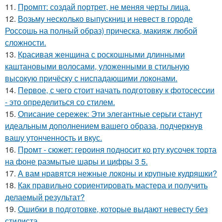
11.
Промпт: создай портрет, не меняя черты лица.
12.
Возьму несколько выпускниц и невест в городе
Россошь на полный образ) прическа, макияж любой
сложности.
13.
Красивая женщина с роскошными длинными
каштановыми волосами, уложенными в стильную
высокую причёску с ниспадающими локонами.
14.
Первое, с чего стоит начать подготовку к фотосессии
- это определиться со стилем.
15.
Описание сережек: Эти элегантные серьги станут
идеальным дополнением вашего образа, подчеркнув
вашу утонченность и вкус.
16.
Промт - сюжет: героиня подносит ко рту кусочек торта
на фоне размытые шары и цифры 3 5.
17.
А вам нравятся нежные локоны и крупные кудряшки?
18.
Как правильно сориентировать мастера и получить
делаемый результат?
19.
Ошибки в подготовке, которые выдают невесту без
стилиста.