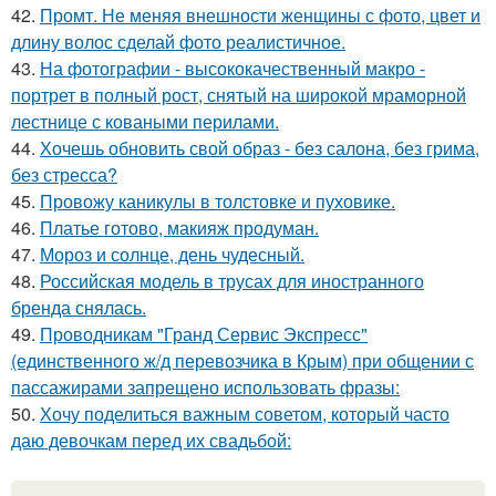
42.
Промт. Не меняя внешности женщины с фото, цвет и
длину волос сделай фото реалистичное.
43.
На фотографии - высококачественный макро -
портрет в полный рост, снятый на широкой мраморной
лестнице с коваными перилами.
44.
Хочешь обновить свой образ - без салона, без грима,
без стресса?
45.
Провожу каникулы в толстовке и пуховике.
46.
Платье готово, макияж продуман.
47.
Мороз и солнце, день чудесный.
48.
Российская модель в трусах для иностранного
бренда снялась.
49.
Проводникам "Гранд Сервис Экспресс"
(единственного ж/д перевозчика в Крым) при общении с
пассажирами запрещено использовать фразы:
50.
Хочу поделиться важным советом, который часто
даю девочкам перед их свадьбой: