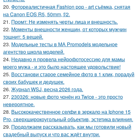
20.
Фотореалистичная Fashion pop - art съёмка, снятая
на Canon EOS R5, 50mm, f/2.
21.
Промт: Не изменять черты лица и внешность.
22.
Моменты внешности женщин, от которых мужчин
тошнит: 5 вещей.
23.
Модельные тесты в МА Promodels модельное
агентство школа моделей.
24.
Недавно я провела нейрофотосессию для мамы
моего мужа - и это было настоящее удовольствие!
25.
Восстанови старое семейное фото в 1 клик, порадуй
своих бабушек и дедушек.
26.
Журнал WSJ, весна 2026 года.
27.
230326: новые фото чонён из Twice - это просто
невероятное.
28.
Высококачественное селфи в зеркало на Iphone 15
Pro, сверхширокоугольный объектив, эстетика влияния.
29.
Продолжаем рассказывать, как мы готовили новый
свадебный выпуск и что вас ждёт внутри.