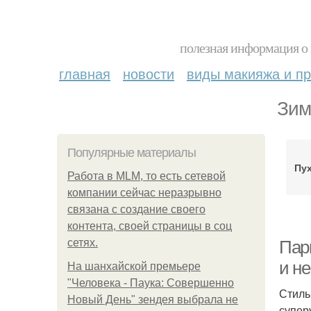
полезная информация о 
главная
новости
виды макияжа и пр
Зим
Популярные материалы
Пу
Работа в MLM, то есть сетевой
компании сейчас неразрывно
связана с создание своего
контента, своей страницы в соц
сетях.
Парк
и н
На шанхайской премьере
"Человека - Паука: Совершенно
Стиль
Новый День" зендея выбрала не
супер