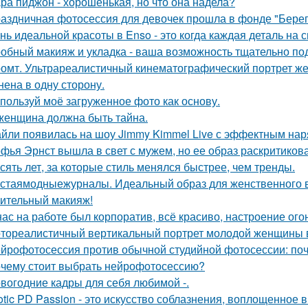
ра пиджон - хорошенькая, но что она надела?
аздничная фотосессия для девочек прошла в фонде "Берег
нь идеальной красоты в Enso - это когда каждая деталь на 
обный макияж и укладка - ваша возможность тщательно под
омт. Ультрареалистичный кинематографический портрет жен
нена в одну сторону.
пользуй моё загруженное фото как основу.
женщина должна быть тайна.
йли появилась на шоу Jimmy Kimmel Live с эффектным нар
фья Эрнст вышла в свет с мужем, но ее образ раскритиков
сять лет, за которые стиль менялся быстрее, чем тренды.
стаямодныежурналы. Идеальный образ для женственного ве
ительный макияж!
нас на работе был корпоратив, всё красиво, настроение ого
тореалистичный вертикальный портрет молодой женщины в сти
йрофотосессия против обычной студийной фотосессии: поч
чему стоит выбрать нейрофотосессию?
вогодние кадры для себя любимой -.
otic PD Passion - это искусство соблазнения, воплощенное в