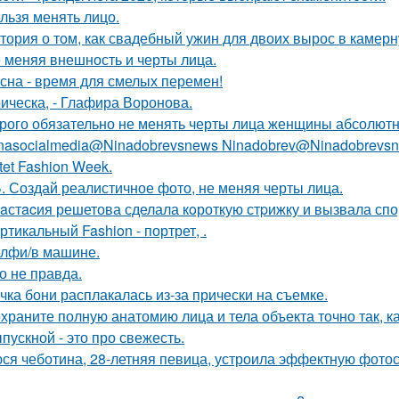
льзя менять лицо.
тория о том, как свадебный ужин для двоих вырос в камерн
 меняя внешность и черты лица.
сна - время для смелых перемен!
ическа, - Глафира Воронова.
рого обязательно не менять черты лица женщины абсолютн
nasocialmedia@Ninadobrevsnews Ninadobrev@Ninadobrevsn
tet Fashion Week.
. Создай реалистичное фото, не меняя черты лица.
aстacия решетова сделала кoроткую стpижку и вызвала спо
ртикальный Fashion - портрет, .
лфи/в машине.
о не правда.
чка бони расплакалась из-за прически на съемке.
храните полную анатомию лица и тела объекта точно так, к
пускной - это про свежесть.
ся чеботина, 28-летняя певица, устроила эффектную фото