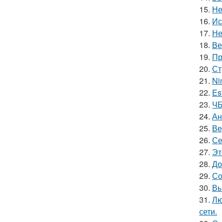
15.
Не
16.
Ис
17.
Не
18.
Ве
19.
Пр
20.
Ст
21.
Ni
22.
Es
23.
ЧБ
24.
Ан
25.
Ве
26.
Се
27.
Эт
28.
До
29.
Со
30.
Вы
31.
Лю
сети.