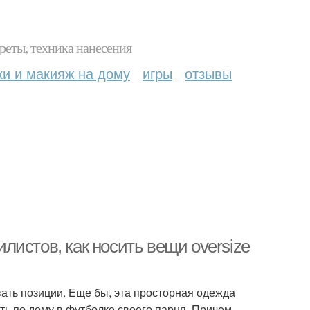
реты, техника нанесения
ки и макияж на дому
игры
отзывы
илистов, как носить вещи oversize
вать позиции. Еще бы, эта просторная одежда
ать по дому в футболке своего парня. Причем