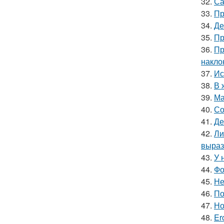
32.
Са
33.
Пр
34.
Де
35.
Пр
36.
Пр
накло
37.
Ис
38.
В 
39.
Ма
40.
Со
41.
Де
42.
Ли
выраз
43.
У 
44.
Фо
45.
Не
46.
По
47.
Но
48.
Er