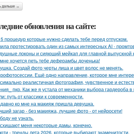
ь дальше →
ледние обновления на сайте:
 5 процедур которые нужно сделать тебе перед отпуском.
ила протестировать один из самых интересных AI - промтов
душные локоны и сияющий мейкап для главной выпускной но
 мне хочется петь тебе деферамбы доченька!
ушка. Создай фото черты лица и цвет волос не менять.
рофотосессии. Ещё одно направление, которое мне интерес
симально реалистичная фотография, чувственное и естест
ния_ пкр. Как же я устала от механики выбора гардероба в
ли: путь от классики к современности.
давно ко мне на макияж пришла девушка.
чший загар - без макияжа, лучшие фото - от нейросети!
боду не узнать.
схищают меня некоторые дамы, конечно.
юти - тренды лета 2026, которые выбирают знаменитости.