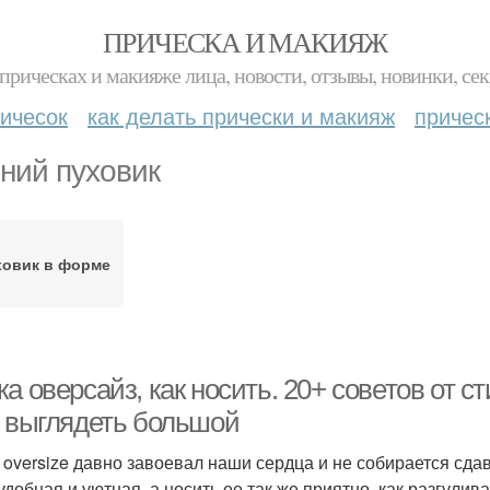
ПРИЧЕСКА И МАКИЯЖ
прическах и макияже лица, новости, отзывы, новинки, сек
ичесок
как делать прически и макияж
причес
ний пуховик
ховик в форме
а оверсайз, как носить. 20+ советов от ст
е выглядеть большой
 oversize давно завоевал наши сердца и не собирается сда
удобная и уютная, а носить ее так же приятно, как разгулив