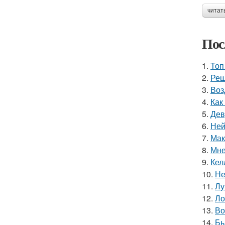
читат
Пос
1.
Топ
2.
Реш
3.
Воз
4.
Как
5.
Дев
6.
Ней
7.
Мак
8.
Мне
9.
Кел
10.
Не
11.
Лу
12.
Ло
13.
Во
14.
Бь