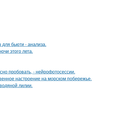
 для бьюти - анализа.
чи этого лета.
но пробовать, - нейрофотосессии.
венное настроение на морском побережье.
 водяной лилии.