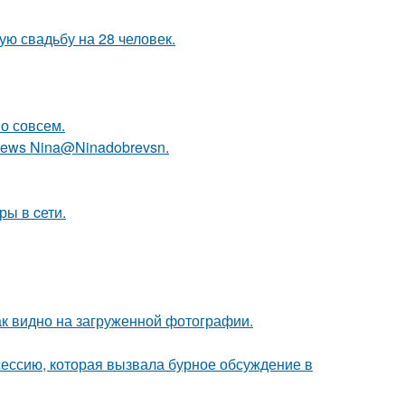
ую свадьбу на 28 человек.
о совсем.
ews Nina@Ninadobrevsn.
ры в cети.
ак видно на загруженной фотографии.
сессию, которая вызвала бурное обсуждение в