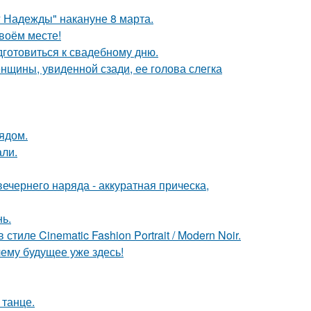
 Надежды" накануне 8 марта.
своём месте!
готовиться к свадебному дню.
щины, увиденной сзади, ее голова слегка
ядом.
али.
чернего наряда - аккуратная прическа,
нь.
ле Cinematic Fashion Portrait / Modern Noir.
ему будущее уже здесь!
 танце.