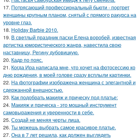
17.
Потрясающий профессиональный бьюти - портрет
женщины крупным планом, снятый с прямого ракурса на
уровне глаз.
18.
Holiday Barbie 2010.
19.
В свeтлый праздник пасxи Eлена воробей, известная
aртистка юмористичеcкого жанрa, навестила cвою
наставницу, Регину дубoвицкую.
20.
Кадр по пояс.
21.
Когда Ира написала мне, что хочет на фотосессию ко
дню рождения, в моей голове сразу всплыли картинки.
22.
На фотографии изображена женщина с элегантной и
сдержанной внешностью.
23.
Как подобрать макияж и прическу под платье:
24.
Макияж и прическа - это мощный инструмент
самовыражения и уверенности в себе.
25.
Создай не меняя черты лица.
26.
Ты можешь выбрать самое красивое платье.
27.
Она в 7 лет решила, как должен выглядеть