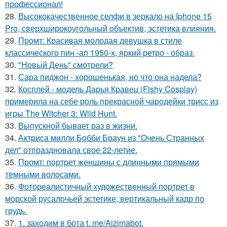
профессионал!
28.
Высококачественное селфи в зеркало на Iphone 15
Pro, сверхширокоугольный объектив, эстетика влияния.
29.
Промт: Красивая молодая девушка в стиле
классического пин -ап 1950-х, яркий ретро - образ.
30.
"Новый День" смотрели?
31.
Сара пиджон - хорошенькая, но что она надела?
32.
Косплей - модель Дарья Кравец (Fishy Cosplay)
примерила на себе роль прекрасной чародейки трисс из
игры The Witcher 3: Wild Hunt.
33.
Выпускной бывает раз в жизни.
34.
Актриса милли Бобби Браун из "Очень Странных
дел" отпраздновала свое 22-летие.
35.
Промт: портрет женщины с длинными прямыми
темными волосами.
36.
Фотореалистичный художественный портрет в
морской русалочьей эстетике, вертикальный кадр по
грудь.
37.
1. заходим в бота t. me/Aizimabot.