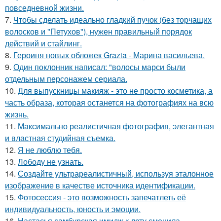
повседневной жизни.
7.
Чтобы сделать идеально гладкий пучок (без торчащих
волосков и "Петухов"), нужен правильный порядок
действий и стайлинг.
8.
Героиня новых обложек Grazia - Марина васильева.
9.
Один поклонник написал: "волосы марси были
отдельным персонажем сериала.
10.
Для выпускницы макияж - это не просто косметика, а
часть образа, которая останется на фотографиях на всю
жизнь.
11.
Максимально реалистичная фотография, элегантная
и властная студийная съемка.
12.
Я не люблю тебя.
13.
Лободу не узнать.
14.
Создайте ультрареалистичный, используя эталонное
изображение в качестве источника идентификации.
15.
Фотосессия - это возможность запечатлеть её
индивидуальность, юность и эмоции.
16.
Настасья самбурская имидж к лету сменила.