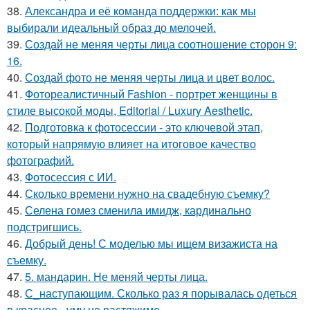
38.
Александра и её команда поддержки: как мы
выбирали идеальный образ до мелочей.
39.
Создай не меняя черты лица соотношение сторон 9:
16.
40.
Создай фото не меняя черты лица и цвет волос.
41.
Фотореалистичный Fashion - портрет женщины в
стиле высокой моды, Editorial / Luxury Aesthetic.
42.
Подготовка к фотосессии - это ключевой этап,
который напрямую влияет на итоговое качество
фотографий.
43.
Фотосессия с ИИ.
44.
Сколько времени нужно на свадебную съемку?
45.
Селена гомез сменила имидж, кардинально
подстригшись.
46.
Добрый день! С моделью мы ищем визажиста на
съемку.
47.
5. мандарин. Не меняй черты лица.
48.
С_наступающим. Сколько раз я порывалась одеться
в красное - уму не растяжимо.