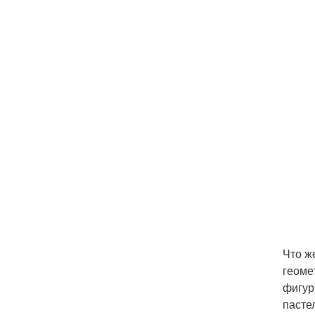
Что ж
геоме
фигур
пасте