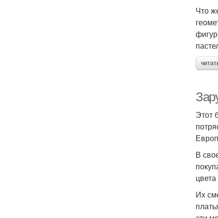
Что ж
геоме
фигур
пасте
читат
Зар
Этот 
потря
Европ
В сво
покуп
цвета
Их см
плать
эти м