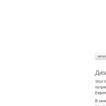
читат
Диза
Этот 
потря
Европ
В сво