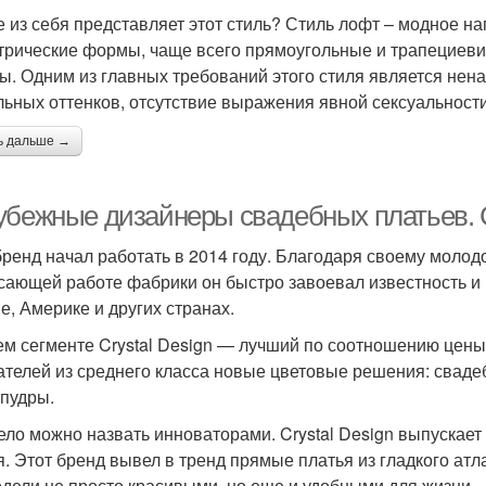
е из себя представляет этот стиль? Стиль лофт – модное н
трические формы, чаще всего прямоугольные и трапециеви
ы. Одним из главных требований этого стиля является нена
льных оттенков, отсутствие выражения явной сексуальности
ь дальше →
убежные дизайнеры свадебных платьев. C
бренд начал работать в 2014 году. Благодаря своему молод
сающей работе фабрики он быстро завоевал известность и 
е, Америке и других странах.
ем сегменте Crystal Design — лучший по соотношению цены 
ателей из среднего класса новые цветовые решения: сваде
 пудры.
ело можно назвать инноваторами. Crystal Design выпускае
я. Этот бренд вывел в тренд прямые платья из гладкого атл
одели не просто красивыми, но еще и удобными для жизни.