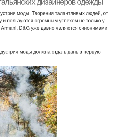
итальянских дизайнеров одежды
индустрия моды. Творения талантливых людей, от
у и пользуются огромным успехом не только у
ci, Armani, D&G уже давно являются синонимами
ндустрия моды должна отдать дань в первую