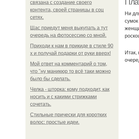
Пла
связана с создание своего
контента, своей страницы в соц
Ни дл
сетях.
сумок
женщи
Щас приедут меня выкупать а тут
роско
очередь на фотосессию со мной.
Приходи к нам в прикиде в стиле 90
Итак,
х и получай подарки от руки вверх!
очере
Мой ответ на комментарий о том,
что "ну маникюр то всё таки можно
было бы сделать.
Челка - шторка: кому подходит, как
носить и с какими стрижками
сочетать.
Стильные прически для коротких
волос: простые идеи.