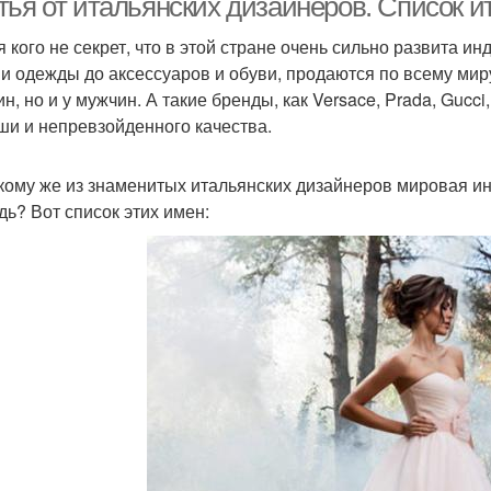
тья от итальянских дизайнеров. Список 
я кого не секрет, что в этой стране очень сильно развита 
 и одежды до аксессуаров и обуви, продаются по всему мир
н, но и у мужчин. А такие бренды, как Versace, Prada, Guc
ши и непревзойденного качества.
 кому же из знаменитых итальянских дизайнеров мировая и
дь? Вот список этих имен: