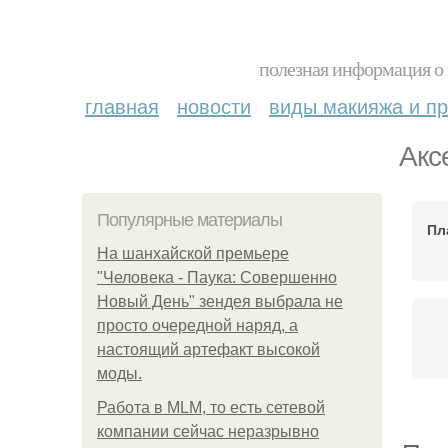
полезная информация о 
главная
новости
виды макияжа и пр
Акс
Популярные материалы
Пл
На шанхайской премьере
"Человека - Паука: Совершенно
Новый День" зендея выбрала не
просто очередной наряд, а
настоящий артефакт высокой
моды.
Работа в MLM, то есть сетевой
компании сейчас неразрывно