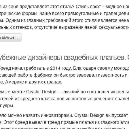
е из себя представляет этот стиль? Стиль лофт – модное н
трические формы, чаще всего прямоугольные и трапециеви
ы. Одним из главных требований этого стиля является нена
льных оттенков, отсутствие выражения явной сексуальности
ь дальше →
убежные дизайнеры свадебных платьев. C
бренд начал работать в 2014 году. Благодаря своему молод
сающей работе фабрики он быстро завоевал известность и 
е, Америке и других странах.
ем сегменте Crystal Design — лучший по соотношению цены 
ателей из среднего класса новые цветовые решения: сваде
 пудры.
ело можно назвать инноваторами. Crystal Design выпускае
я. Этот бренд вывел в тренд прямые платья из гладкого атл
одели не просто красивыми, но еще и удобными для жизни.