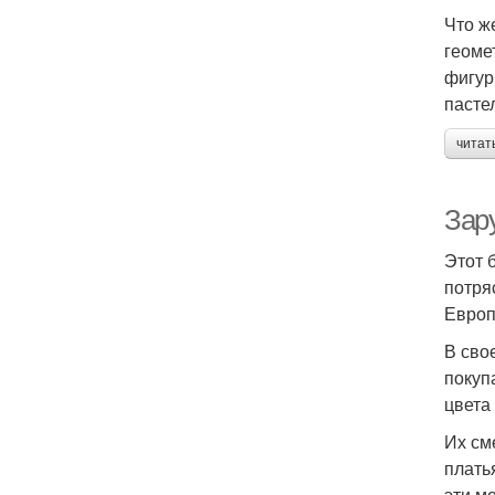
Что ж
геоме
фигур
пасте
читат
Зар
Этот 
потря
Европ
В сво
покуп
цвета
Их см
плать
эти м