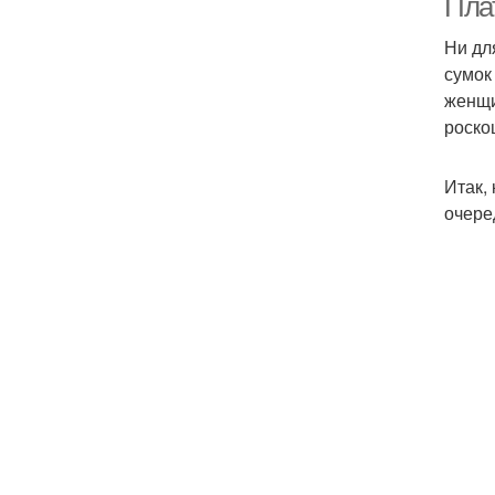
Пла
Ни дл
сумок
женщи
роско
Итак,
очере