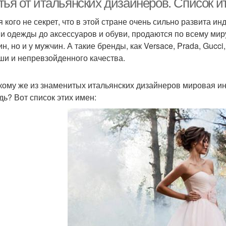
тья от итальянских дизайнеров. Список 
я кого не секрет, что в этой стране очень сильно развита 
 и одежды до аксессуаров и обуви, продаются по всему мир
н, но и у мужчин. А такие бренды, как Versace, Prada, Guc
ши и непревзойденного качества.
 кому же из знаменитых итальянских дизайнеров мировая и
дь? Вот список этих имен: