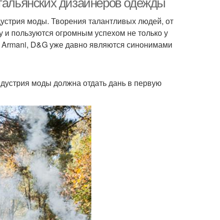
итальянских дизайнеров одежды
индустрия моды. Творения талантливых людей, от
у и пользуются огромным успехом не только у
ci, Armani, D&G уже давно являются синонимами
ндустрия моды должна отдать дань в первую