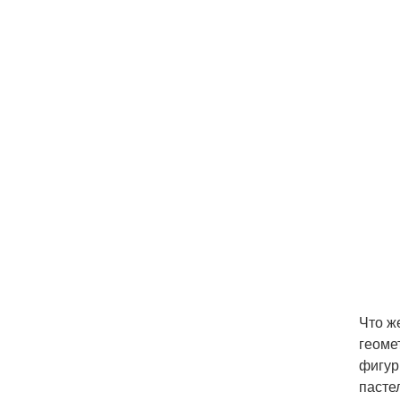
Что ж
геоме
фигур
пасте