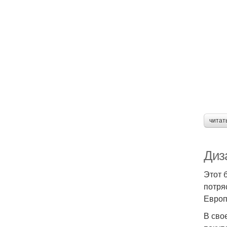
читат
Диза
Этот 
потря
Европ
В сво