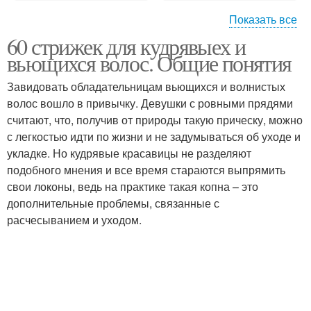
Показать все
60 стрижек для кудрявыех и
Красивые модели
Вязаные модели
вьющихся волос. Общие понятия
Завидовать обладательницам вьющихся и волнистых
волос вошло в привычку. Девушки с ровными прядями
считают, что, получив от природы такую прическу, можно
Модные модели
Актуальные фото
с легкостью идти по жизни и не задумываться об уходе и
укладке. Но кудрявые красавицы не разделяют
подобного мнения и все время стараются выпрямить
свои локоны, ведь на практике такая копна – это
Укороченные модели
дополнительные проблемы, связанные с
расчесыванием и уходом.