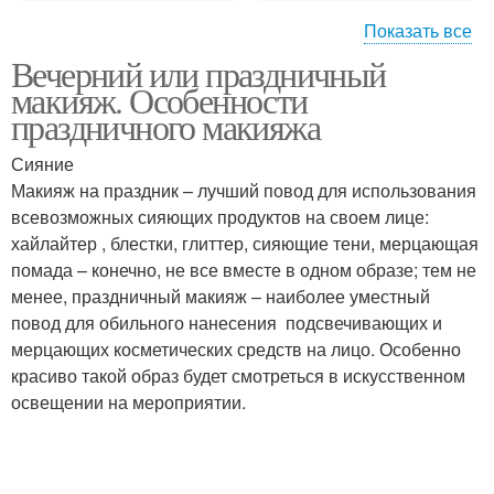
Показать все
Вечерний или праздничный
Пошагово для карих
Макияж для зеленых
макияж. Особенности
глаз
глаз
праздничного макияжа
Сияние
Макияж для голубых
Макияж на праздник – лучший повод для использования
глаз
всевозможных сияющих продуктов на своем лице:
хайлайтер , блестки, глиттер, сияющие тени, мерцающая
помада – конечно, не все вместе в одном образе; тем не
менее, праздничный макияж – наиболее уместный
повод для обильного нанесения подсвечивающих и
мерцающих косметических средств на лицо. Особенно
красиво такой образ будет смотреться в искусственном
освещении на мероприятии.