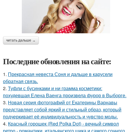
читать дальше →
Последние обновления на сайте:
1.
Прекрасная невеста Соня и дальше в карусели
обратная связь.
2.
Туфли с бусинками и ни грамма косметики:
похудевшая Елена Ваенга произвела фурор в Выборге.
3.
Новая серия фотографий от Екатерины Варнавы
представляет собой яркий и стильный образ, который
подчеркивает её индивидуальность и чувство моды.
4.
Красный горошек (Red Polka Dot) - вечный символ
ретро - романтики, итальянского шика и самого сочного