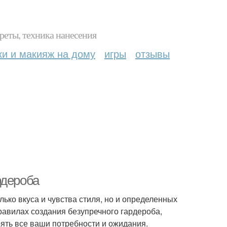
реты, техника нанесения
ки и макияж на дому
игры
отзывы
рдероба
олько вкуса и чувства стиля, но и определенных
равилах создания безупречного гардероба,
рять все ваши потребности и ожидания.