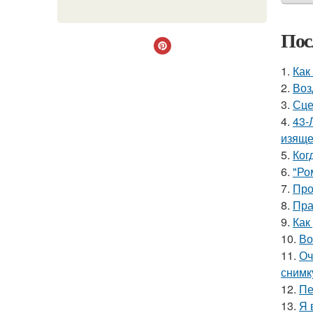
Пос
1.
Как
2.
Воз
3.
Сце
4.
43-
изяще
5.
Ког
6.
"Ро
7.
Про
8.
Пра
9.
Как
10.
Во
11.
Оч
снимк
12.
Пе
13.
Я 