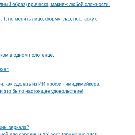
олный образ) прическа, макияж любой сложности.
. не менять лицо, форму глаз, нос, кожу с
ком в одном полотенце.
26":
и, как сделать из ИИ профи - имиджмейкера.
и это было настоящее удовольствие!
.
ужны зеркала?
рной для середины XX века (примерно 1940-