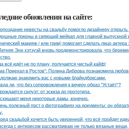
ледние обновления на сайте:
 опоздание невесты на свадьбу помогло дизайнеру открыть 
душные локоны и сияющий мейкап для главной выпускной но
нический макияж ( или грим) помогает сделать лицо актера
Летняя Энн хэтэуэй вновь продемонстрировала, что береме
ство.
да всё идёт не по плану, получается чистый кайф!
ма Приехал в Ростов": Полина Диброва познакомила любовн
должаю знакомить вас с новыми блайндбоксами.
вда ли, что без сопровождения к вечеру образ "Устаёт"?
 рождается силуэт: от эскиза до прототипа.
схищают меня некоторые дамы, конечно.
ень полезный прст о фотографиях на документы: он обязат
у.
ред свадьбой хочется быть уверенной, что всё пройдет иде
всегда с интересом рассматриваю не только вязаные вещи, 