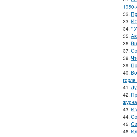
1950-х
32.
Пр
33.
Ис
34.
* 
35.
Ав
36.
Вн
37.
Со
38.
Чт
39.
Пр
40.
Во
горле 
41.
Лу
42.
Пр
журна
43.
Из
44.
Со
45.
Си
46.
Ид