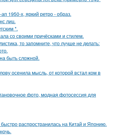
п 1950-х, яркий ретро - образ.
нс лиц.
тским *.
вала со своими причёсками и стилем.
листика, то запомните, что лучше не делать:
ото.
на быть сложной.
лову осенила мысль, от которой встал ком в
тановочное фото, модная фотосессия для
е быстро распространилась на Китай и Японию.
ночь.