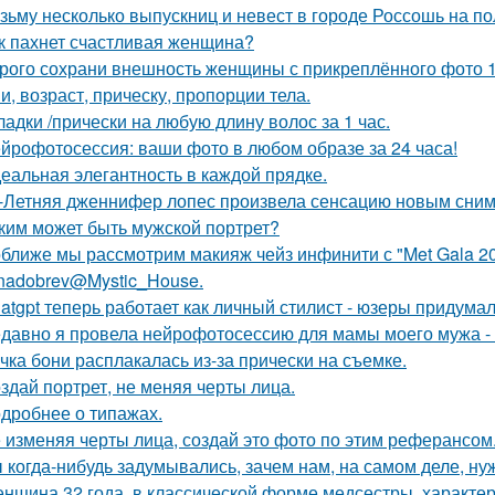
зьму несколько выпускниц и невест в городе Россошь на п
к пахнет счастливая женщина?
рого сохрани внешность женщины с прикреплённого фото 1: 1
и, возраст, прическу, пропорции тела.
ладки /прически на любую длину волос за 1 час.
йрофотосессия: ваши фото в любом образе за 24 часа!
еальная элегантность в каждой прядке.
-Летняя дженнифер лопес произвела сенсацию новым сним
ким может быть мужской портрет?
ближе мы рассмотрим макияж чейз инфинити с "Met Gala 20
nadobrev@Mystic_House.
atgpt теперь работает как личный стилист - юзеры придумал
давно я провела нейрофотосессию для мамы моего мужа - 
чка бони расплакалась из-за прически на съемке.
здай портрет, не меняя черты лица.
дробнее о типажах.
 изменяя черты лица, создай это фото по этим реферансом
 когда-нибудь задумывались, зачем нам, на самом деле, н
нщина 32 года, в классической форме медсестры, характе