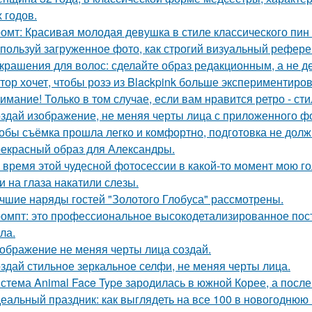
 годов.
омт: Красивая молодая девушка в стиле классического пин -а
пользуй загруженное фото, как строгий визуальный рефере
Украшения для волос: сделайте образ редакционным, а не де
тор хочет, чтобы розэ из Blackpink больше экспериментиро
имание! Только в том случае, если вам нравится ретро - сти
здай изображение, не меняя черты лица с приложенного ф
обы съёмка прошла легко и комфортно, подготовка не долж
екрасный образ для Александры.
 время этой чудесной фотосессии в какой-то момент мою го
и на глаза накатили слезы.
чшие наряды гостей "Золотого Глобуса" рассмотрены.
омпт: это профессиональное высокодетализированное пос
ла.
ображение не меняя черты лица создай.
здай стильное зеркальное селфи, не меняя черты лица.
стема Animal Face Type зародилась в южной Корее, а посл
еальный праздник: как выглядеть на все 100 в новогоднюю 