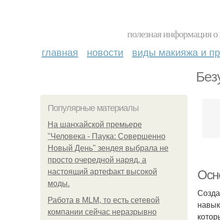
полезная информация о 
главная
новости
виды макияжа и пр
Без
Популярные материалы
На шанхайской премьере
"Человека - Паука: Совершенно
Новый День" зендея выбрала не
просто очередной наряд, а
настоящий артефакт высокой
Осн
моды.
Созда
Работа в MLM, то есть сетевой
навык
компании сейчас неразрывно
котор