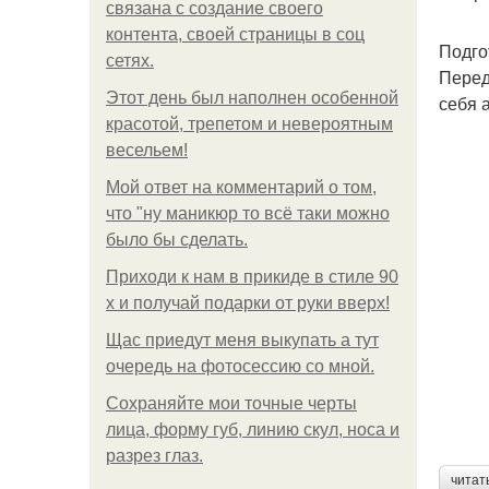
связана с создание своего
контента, своей страницы в соц
Подго
сетях.
Перед
Этот день был наполнен особенной
себя 
красотой, трепетом и невероятным
весельем!
Мой ответ на комментарий о том,
что "ну маникюр то всё таки можно
было бы сделать.
Приходи к нам в прикиде в стиле 90
х и получай подарки от руки вверх!
Щас приедут меня выкупать а тут
очередь на фотосессию со мной.
Сохраняйте мои точные черты
лица, форму губ, линию скул, носа и
разрез глаз.
читат