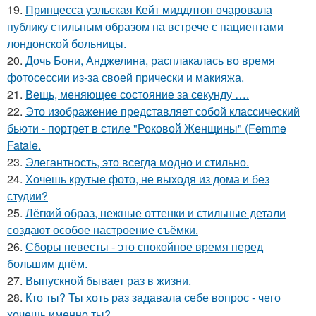
19.
Принцесса уэльская Кейт миддлтон очаровала
публику стильным образом на встрече с пациентами
лондонской больницы.
20.
Дочь Бони, Анджелина, расплакалась во время
фотосессии из-за своей прически и макияжа.
21.
Вещь, меняющее состояние за секунду ….
22.
Это изображение представляет собой классический
бьюти - портрет в стиле "Роковой Женщины" (Femme
Fatale.
23.
Элегантность, это всегда модно и стильно.
24.
Хочешь крутые фото, не выходя из дома и без
студии?
25.
Лёгкий образ, нежные оттенки и стильные детали
создают особое настроение съёмки.
26.
Сборы невесты - это спокойное время перед
большим днём.
27.
Выпускной бывает раз в жизни.
28.
Кто ты? Ты хоть раз задавала себе вопрос - чего
хочешь именно ты?