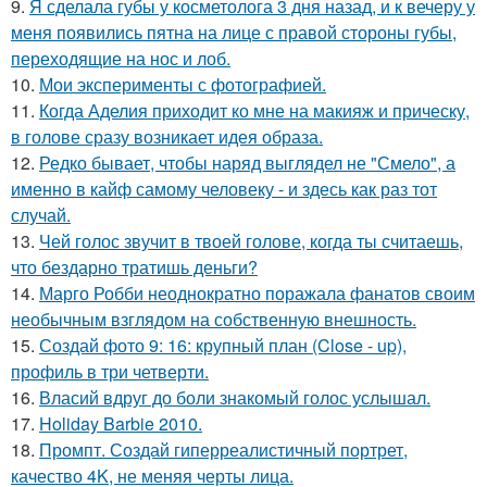
9.
Я сделала губы у косметолога 3 дня назад, и к вечеру у
меня появились пятна на лице с правой стороны губы,
переходящие на нос и лоб.
10.
Мои эксперименты с фотографией.
11.
Когда Аделия приходит ко мне на макияж и прическу,
в голове сразу возникает идея образа.
12.
Редко бывает, чтобы наряд выглядел не "Смело", а
именно в кайф самому человеку - и здесь как раз тот
случай.
13.
Чей голос звучит в твоей голове, когда ты считаешь,
что бездарно тратишь деньги?
14.
Марго Робби неоднократно поражала фанатов своим
необычным взглядом на собственную внешность.
15.
Создай фото 9: 16: крупный план (Close - up),
профиль в три четверти.
16.
Власий вдруг до боли знакомый голос услышал.
17.
Holiday Barbie 2010.
18.
Промпт. Создай гиперреалистичный портрет,
качество 4K, не меняя черты лица.