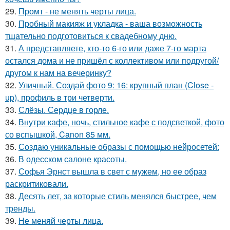
29.
Промт - не менять черты лица.
30.
Пробный макияж и укладка - ваша возможность
тщательно подготовиться к свадебному дню.
31.
А представляете, кто-то 6-го или даже 7-го марта
остался дома и не пришёл с коллективом или подругой/
другом к нам на вечеринку?
32.
Уличный. Создай фото 9: 16: крупный план (Close -
up), профиль в три четверти.
33.
Слёзы. Сердце в горле.
34.
Внутри кафе, ночь, стильное кафе с подсветкой, фото
со вспышкой, Canon 85 мм.
35.
Создаю уникальные образы с помощью нейросетей:
36.
В одесском салоне красоты.
37.
Софья Эрнст вышла в свет с мужем, но ее образ
раскритиковали.
38.
Десять лет, за которые стиль менялся быстрее, чем
тренды.
39.
Не меняй черты лица.