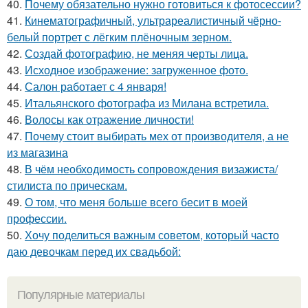
40.
Почему обязательно нужно готовиться к фотосессии?
41.
Кинематографичный, ультрареалистичный чёрно-
белый портрет с лёгким плёночным зерном.
42.
Создай фотографию, не меняя черты лица.
43.
Исходное изображение: загруженное фото.
44.
Салон работает с 4 января!
45.
Итальянского фотографа из Милана встретила.
46.
Волосы как отражение личности!
47.
Почему стоит выбирать мех от производителя, а не
из магазина
48.
В чём необходимость сопровождения визажиста/
стилиста по прическам.
49.
О том, что меня больше всего бесит в моей
профессии.
50.
Хочу поделиться важным советом, который часто
даю девочкам перед их свадьбой:
Популярные материалы