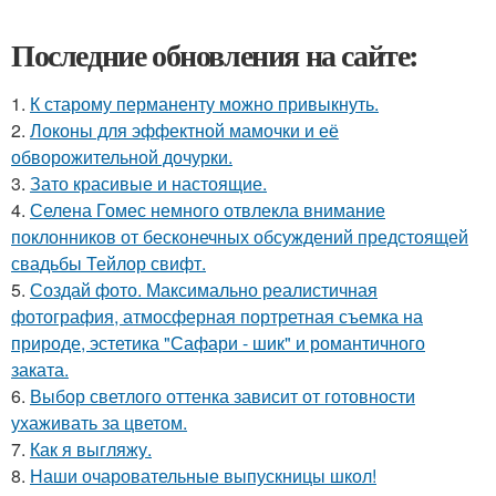
Последние обновления на сайте:
1.
К старому перманенту можно привыкнуть.
2.
Локоны для эффектной мамочки и её
обворожительной дочурки.
3.
Зато красивые и настоящие.
4.
Селена Гомес немного отвлекла внимание
поклонников от бесконечных обсуждений предстоящей
свадьбы Тейлор свифт.
5.
Создай фото. Максимально реалистичная
фотография, атмосферная портретная съемка на
природе, эстетика "Сафари - шик" и романтичного
заката.
6.
Выбор светлого оттенка зависит от готовности
ухаживать за цветом.
7.
Как я выгляжу.
8.
Наши очаровательные выпускницы школ!