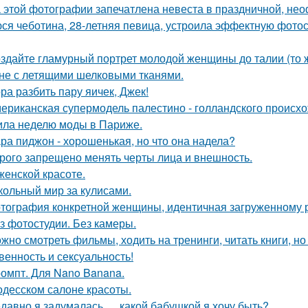
 этой фотографии запечатлена невеста в праздничной, не
ся чеботина, 28-летняя певица, устроила эффектную фото
здайте гламурный портрет молодой женщины до талии (то ж
не с летящими шелковыми тканями.
ра разбить пару яичек, Джек!
ериканская супермодель палестино - голландского происх
ила неделю моды в Париже.
ра пиджон - хорошенькая, но что она надела?
рого запрещено менять черты лица и внешность.
женской красоте.
кольный мир за кулисами.
тография конкретной женщины, идентичная загруженному 
з фотостудии. Без камеры.
жно смотреть фильмы, ходить на тренинги, читать книги, но 
венность и сексуальность!
омпт. Для Nano Banana.
одесском салоне красоты.
давно я задумалась … какой бабушкой я хочу быть?