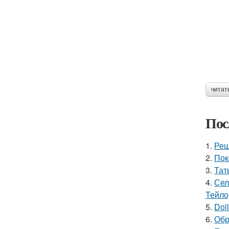
читат
Пос
1.
Реш
2.
Пок
3.
Тат
4.
Сел
Тейло
5.
Doll
6.
Обр