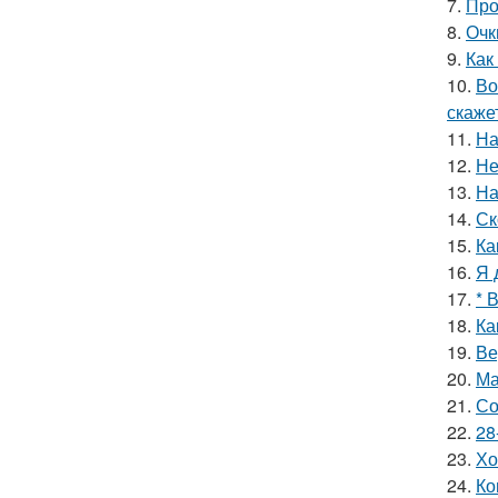
7.
Про
8.
Очк
9.
Как
10.
Во
скаже
11.
На
12.
Не
13.
На
14.
Ск
15.
Ка
16.
Я 
17.
* 
18.
Ка
19.
Ве
20.
Ма
21.
Со
22.
28
23.
Хо
24.
Ко