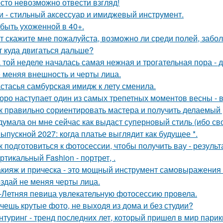
сто невозможно отвести взгляд!
и - стильный аксессуар и имиджевый инструмент.
 быть ухоженной в 40+.
т скажите мне пожалуйста, возможно ли среди полей, забо
т куда двигаться дальше?
 той неделе началась самая нежная и трогательная пора - 
 меняя внешность и черты лица.
стасья самбурская имидж к лету сменила.
оро наступает один из самых трепетных моментов весны - 
к правильно сориентировать мастера и получить делаемый 
думала он мне сейчас как выдаст суперновый стиль (ибо св
Выпускной 2027: когда платье выглядит как будущее *.
к подготовиться к фотосессии, чтобы получить вау - результ
ртикальный Fashion - портрет, .
кияж и прическа - это мощный инструмент самовыражения и
здай не меняя черты лица.
-Летняя певица увлекательную фотосессию провела.
чешь крутые фото, не выходя из дома и без студии?
нтуринг - тренд последних лет, который пришел в мир парик