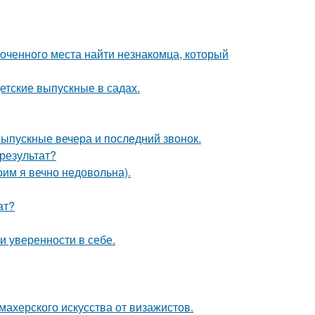
лоченного места найти незнакомца, который
детские выпускные в садах.
выпускные вечера и последний звонок.
результат?
оим я вечно недовольна).
ат?
 уверенности в себе.
махерского искусства от визажистов.