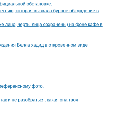
официальной обстановке.
сессию, которая вызвала бурное обсуждение в
е лицо, черты лица сохранены) на фоне кафе в
ождения Белла хадид в откровенном виде
референсному фото.
так и не разобраться, какая она твоя