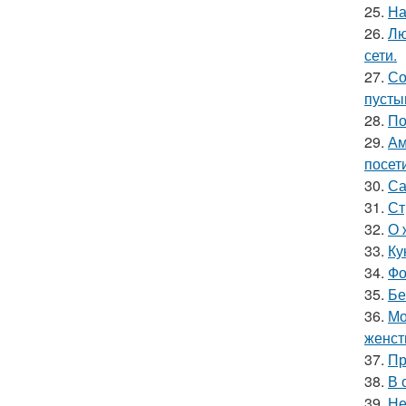
25.
На
26.
Лю
сети.
27.
Со
пусты
28.
По
29.
Ам
посет
30.
Са
31.
Ст
32.
О 
33.
Ку
34.
Фо
35.
Бе
36.
Мо
женст
37.
Пр
38.
В 
39.
Не