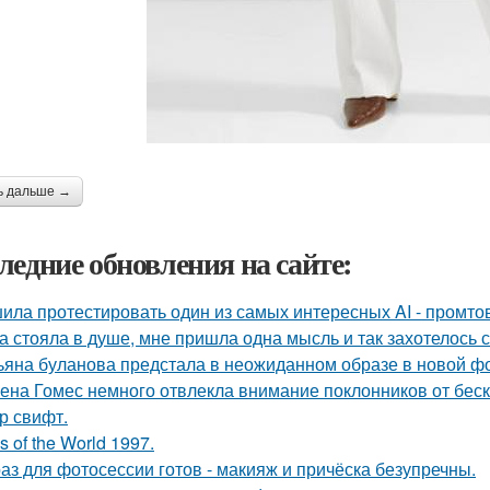
ь дальше →
ледние обновления на сайте:
ила протестировать один из самых интересных AI - промтов
а стояла в душе, мне пришла одна мысль и так захотелось с
ьяна буланова предстала в неожиданном образе в новой ф
ена Гомес немного отвлекла внимание поклонников от бе
р свифт.
s of the World 1997.
аз для фотосессии готов - макияж и причёска безупречны.