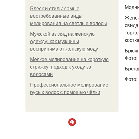
Модны
Блеск и стиль: самые
востребованные виды
Женск
мелирования на светлые волосы
свида
торже
Мужской взгляд на женскую
костю
одежду: как мужчины
воспринимают женскую моду
Брючн
Фото:
Мелкое мелирование на короткую
стрижку: подход к уходу за
Бренд
волосами
Фото: 
Профессиональное мелирование
русых волос с помощью чёлки