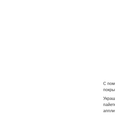
С пом
покры
Украш
пайет
аппли