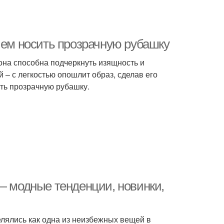
чем носить прозрачную рубашку
она способна подчеркнуть изящность и
й – с легкостью опошлит образ, сделав его
ить прозрачную рубашку.
— модные тенденции, новинки,
елялись как одна из неизбежных вещей в