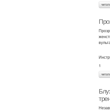
читат
Про
Прозр
женст
вульг
Инстр
1
читат
Блу
тре
Незав