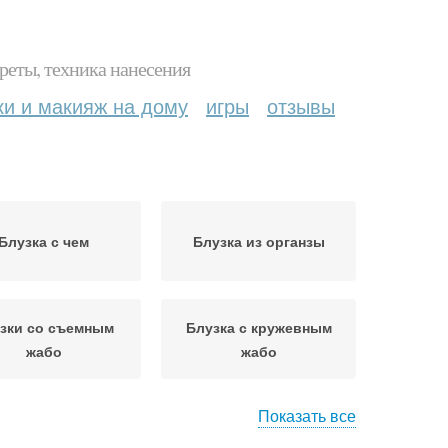
реты, техника нанесения
ки и макияж на дому
игры
отзывы
Блузка с чем
Блузка из органзы
зки со съемным
Блузка с кружевным
жабо
жабо
Показать все
озрачные блузы
Прозрачные кюлоты