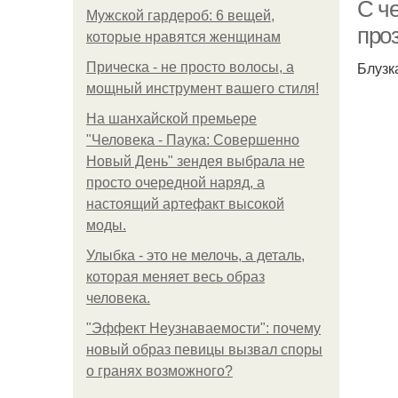
С че
Мужской гардероб: 6 вещей,
про
которые нравятся женщинам
Блузк
Прическа - не просто волосы, а
П
мощный инструмент вашего стиля!
На шанхайской премьере
"Человека - Паука: Совершенно
Новый День" зендея выбрала не
просто очередной наряд, а
настоящий артефакт высокой
моды.
Улыбка - это не мелочь, а деталь,
которая меняет весь образ
человека.
"Эффект Неузнаваемости": почему
новый образ певицы вызвал споры
о гранях возможного?