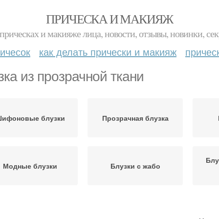
ПРИЧЕСКА И МАКИЯЖ
прическах и макияже лица, новости, отзывы, новинки, сек
ичесок
как делать прически и макияж
причес
зка из прозрачной ткани
ифоновые блузки
Прозрачная блузка
Блу
Модные блузки
Блузки с жабо
йк под прозрачную
Блузка с топом
Пр