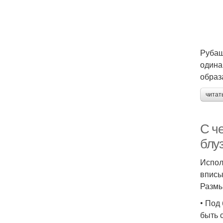
Рубаш
одина
образ
читат
С ч
блу
Испол
вписы
Размы
• Под
быть 