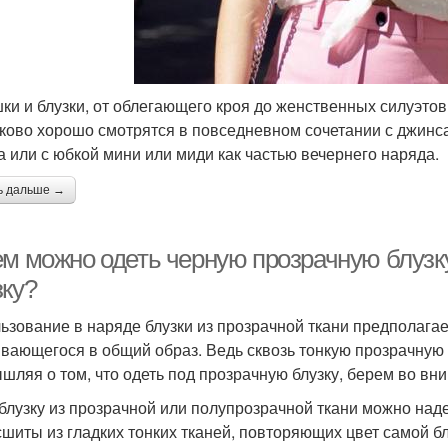
ки и блузки, от облегающего кроя до женственных силуэто
ково хорошо смотрятся в повседневном сочетании с джинсам
а или с юбкой мини или миди как частью вечернего наряда.
ь дальше →
ем можно одеть черную прозрачную блузку
зку?
ьзование в наряде блузки из прозрачной ткани предполагае
вающегося в общий образ. Ведь сквозь тонкую прозрачную 
шляя о том, что одеть под прозрачную блузку, берем во в
 блузку из прозрачной или полупрозрачной ткани можно наде
сшиты из гладких тонких тканей, повторяющих цвет самой бл