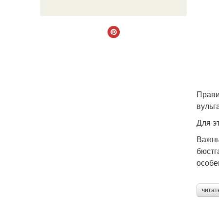
Прави
вульг
Для эт
Важны
бюстг
особе
читат