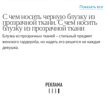
Показать все
С чем носить черную блузку из
Блузка из органзы
Модные блузки
прозрачной ткани. С чем носить
блузку из прозрачной ткани
Блузка из прозрачных тканей – стильный предмет
Блузка с кружевным
женского гардероба, но надеть его решится не каждая
Блузки с жабо
жабо
девушка.
Майк под прозрачную
Блузка с топом
блузку
Кружевная блузка