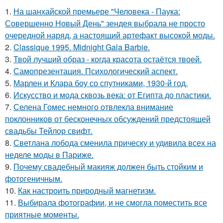
1.
На шанхайской премьере "Человека - Паука:
Совершенно Новый День" зендея выбрала не просто
очередной наряд, а настоящий артефакт высокой моды.
2.
Classique 1995. Midnight Gala Barbie.
3.
Твой лучший образ - когда красота остаётся твоей.
4.
Самопрезентация. Психологический аспект.
5.
Марлен и Клара боу со спутниками, 1930-й год.
6.
Искусство и мода сквозь века: от Египта до пластики.
7.
Селена Гомес немного отвлекла внимание
поклонников от бесконечных обсуждений предстоящей
свадьбы Тейлор свифт.
8.
Светлана лобода сменила прическу и удивила всех на
неделе моды в Париже.
9.
Почему свадебный макияж должен быть стойким и
фотогеничным.
10.
Как настроить природный магнетизм.
11.
Выбирала фотографии, и не смогла поместить все
приятные моменты.