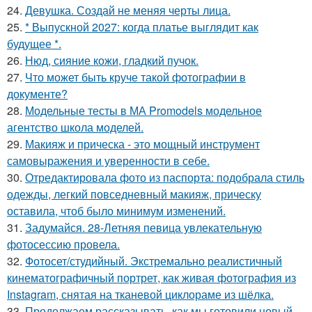
24.
Девушка. Создай не меняя черты лица.
25.
* Выпускной 2027: когда платье выглядит как
будущее *.
26.
Нюд, сияние кожи, гладкий пучок.
27.
Что может быть круче такой фотографии в
документе?
28.
Модельные тесты в МА Promodels модельное
агентство школа моделей.
29.
Макияж и прическа - это мощный инструмент
самовыражения и уверенности в себе.
30.
Отредактировала фото из паспорта: подобрала стиль
одежды, легкий повседневный макияж, прическу
оставила, чтоб было минимум изменений.
31.
Задумайся. 28-Летняя певица увлекательную
фотосессию провела.
32.
Фотосет/студийный. Экстремально реалистичный
кинематографичный портрет, как живая фотография из
Instagram, снятая на тканевой циклораме из шёлка.
33.
Продолжаем рассказывать, как мы готовили новый