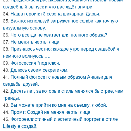
свадебный выпуск и что вас ждёт внутри.
34.
Наша героиня 3 сезона шикарная Дарья.
35.
Важно: используй загруженное селфи как точную
визуальную основу.
36.
Чего всегда не хватает для полного образа?
37.
Не менять черты лица.
38.
Признаюсь честно: каждое утро перед свадьбой я
немного волнуюсь ….
39.
Фотосессия "под ключ.
40.
Делюсь своим секретиком.
41.
Полный фотосет с новым образом Ананьи для
свадьбы друзей.
42.
Десять лет, за которые стиль менялся быстрее, чем
тренды.
43.
Вы можете прийти ко мне на съемку, любой.
44.
Промт: Создай не меняя черты лица.
45.
Фотореалистичный и эстетичный портрет в стиле
Lifestyle создай.