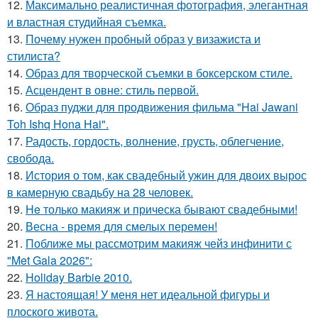
12.
Максимально реалистичная фотография, элегантная
и властная студийная съемка.
13.
Почему нужен пробный образ у визажиста и
стилиста?
14.
Образ для творческой съемки в боксерском стиле.
15.
Асцендент в овне: стиль первой.
16.
Образ пуджи для продвижения фильма "Hai Jawani
Toh Ishq Hona Hai".
17.
Радость, гордость, волнение, грусть, облегчение,
свобода.
18.
История о том, как свадебный ужин для двоих вырос
в камерную свадьбу на 28 человек.
19.
He только макияж и прическа бывают свадебными!
20.
Весна - время для смелых перемен!
21.
Поближе мы рассмотрим макияж чейз инфинити с
"Met Gala 2026":
22.
Holiday Barbie 2010.
23.
Я настоящая! У меня нет идеальной фигуры и
плоского живота.