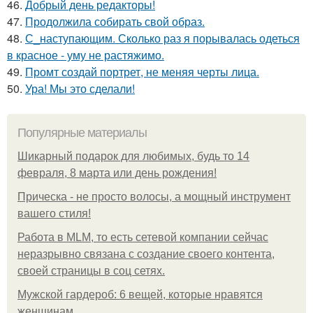
46.
Добрый день редакторы!
47.
Продолжила собирать свой образ.
48.
С_наступающим. Сколько раз я порывалась одеться
в красное - уму не растяжимо.
49.
Промт создай портрет, не меняя черты лица.
50.
Ура! Мы это сделали!
Популярные материалы
Шикарный подарок для любимых, будь то 14
февраля, 8 марта или день рождения!
Прическа - не просто волосы, а мощный инструмент
вашего стиля!
Работа в MLM, то есть сетевой компании сейчас
неразрывно связана с создание своего контента,
своей страницы в соц сетях.
Мужской гардероб: 6 вещей, которые нравятся
женщинам