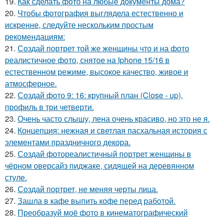
19.
Как сделать фото на любые документы дома?
20.
Чтобы фотография выглядела естественно и
искренне, следуйте нескольким простым
рекомендациям:
21.
Создай портрет той же женщины что и на фото
реалистичное фото, снятое на Iphone 15/16 в
естественном режиме, высокое качество, живое и
атмосферное.
22.
Создай фото 9: 16: крупный план (Close - up),
профиль в три четверти.
23.
Очень часто слышу, лена очень красиво, но это не я.
24.
Концепция: нежная и светлая пасхальная история с
элементами праздничного декора.
25.
Создай фотореалистичный портрет женщины в
чёрном оверсайз пиджаке, сидящей на деревянном
стуле.
26.
Создай портрет, не меняя черты лица.
27.
Зашла в кафе выпить кофе перед работой.
28.
Преобразуй моё фото в кинематографический