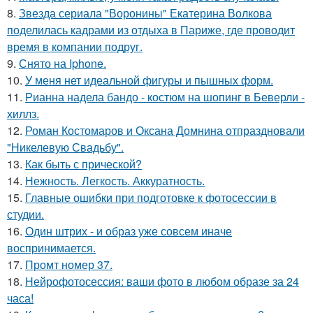
8.
Звезда сериала "Воронины" Екатерина Волкова
поделилась кадрами из отдыха в Париже, где проводит
время в компании подруг.
9.
Снято на Iphone.
10.
У меня нет идеальной фигуры и пышных форм.
11.
Рианна надела бандо - костюм на шопинг в Беверли -
хиллз.
12.
Роман Костомаров и Оксана Домнина отпраздновали
"Никелевую Свадьбу".
13.
Как быть с прической?
14.
Нежность. Легкость. Аккуратность.
15.
Главные ошибки при подготовке к фотосессии в
студии.
16.
Один штрих - и образ уже совсем иначе
воспринимается.
17.
Промт номер 37.
18.
Нейрофотосессия: ваши фото в любом образе за 24
часа!