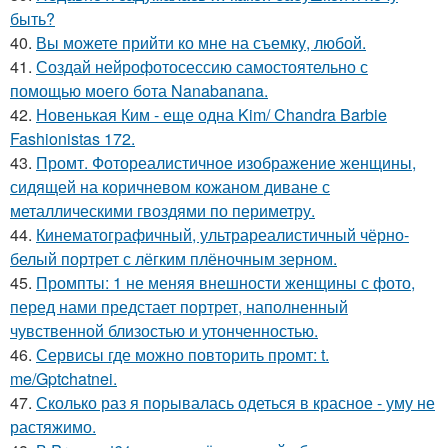
быть?
40.
Вы можете прийти ко мне на съемку, любой.
41.
Создай нейрофотосессию самостоятельно с
помощью моего бота Nanabanana.
42.
Новенькая Ким - еще одна Kim/ Chandra Barbie
Fashionistas 172.
43.
Промт. Фотореалистичное изображение женщины,
сидящей на коричневом кожаном диване с
металлическими гвоздями по периметру.
44.
Кинематографичный, ультрареалистичный чёрно-
белый портрет с лёгким плёночным зерном.
45.
Промпты: 1 не меняя внешности женщины с фото,
перед нами предстает портрет, наполненный
чувственной близостью и утонченностью.
46.
Сервисы где можно повторить промт: t.
me/Gptchatnei.
47.
Сколько раз я порывалась одеться в красное - уму не
растяжимо.