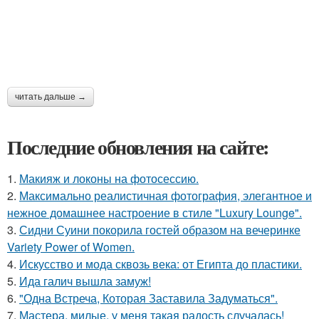
читать дальше →
Последние обновления на сайте:
1.
Макияж и локоны на фотосессию.
2.
Максимально реалистичная фотография, элегантное и
нежное домашнее настроение в стиле "Luxury Lounge".
3.
Сидни Суини покорила гостей образом на вечеринке
Variety Power of Women.
4.
Искусство и мода сквозь века: от Египта до пластики.
5.
Ида галич вышла замуж!
6.
"Одна Встреча, Которая Заставила Задуматься".
7.
Мастера, милые, у меня такая радость случалась!