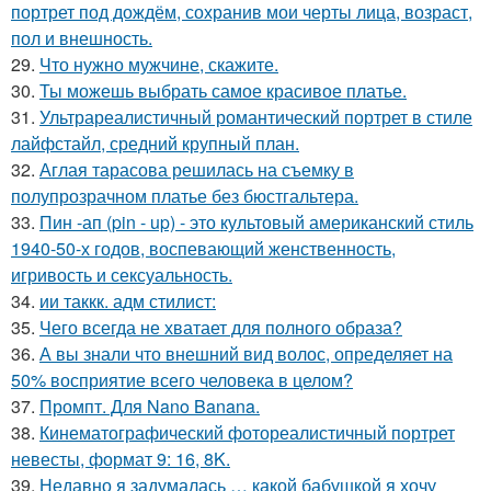
портрет под дождём, сохранив мои черты лица, возраст,
пол и внешность.
29.
Что нужно мужчине, скажите.
30.
Ты можешь выбрать самое красивое платье.
31.
Ультрареалистичный романтический портрет в стиле
лайфстайл, средний крупный план.
32.
Аглая тарасова решилась на съемку в
полупрозрачном платье без бюстгальтера.
33.
Пин -ап (pin - up) - это культовый американский стиль
1940-50-х годов, воспевающий женственность,
игривость и сексуальность.
34.
ии таккк. адм стилист:
35.
Чего всегда не хватает для полного образа?
36.
А вы знали что внешний вид волос, определяет на
50% восприятие всего человека в целом?
37.
Промпт. Для Nano Banana.
38.
Кинематографический фотореалистичный портрет
невесты, формат 9: 16, 8K.
39.
Недавно я задумалась … какой бабушкой я хочу