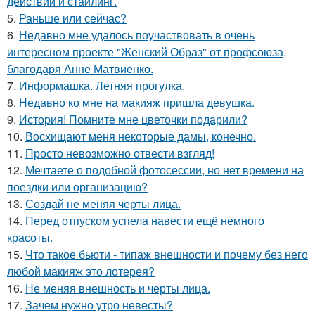
действий и стайлинг.
5.
Раньше или сейчас?
6.
Недавно мне удалось поучаствовать в очень
интересном проекте "Женский Образ" от профсоюза,
благодаря Анне Матвиенко.
7.
Информашка. Летняя прогулка.
8.
Недавно ко мне на макияж пришла девушка.
9.
История! Помните мне цветочки подарили?
10.
Восхищают меня некоторые дамы, конечно.
11.
Просто невозможно отвести взгляд!
12.
Мечтаете о подобной фотосессии, но нет времени на
поездки или организацию?
13.
Создай не меняя черты лица.
14.
Перед отпуском успела навести ещё немного
красоты.
15.
Что такое бьюти - типаж внешности и почему без него
любой макияж это лотерея?
16.
Не меняя внешность и черты лица.
17.
Зачем нужно утро невесты?