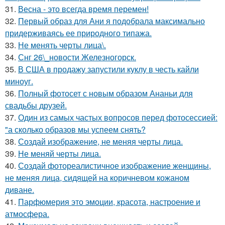
31.
Весна - это всегда время перемен!
32.
Первый образ для Ани я подобрала максимально
придерживаясь ее природного типажа.
33.
Не менять черты лица\.
34.
Снг 26\_новости Железногорск.
35.
В США в продажу запустили куклу в честь кайли
миноуг.
36.
Полный фотосет с новым образом Ананьи для
свадьбы друзей.
37.
Один из самых частых вопросов перед фотосессией:
"а сколько образов мы успеем снять?
38.
Создай изображение, не меняя черты лица.
39.
Не меняй черты лица.
40.
Создай фотореалистичное изображение женщины,
не меняя лица, сидящей на коричневом кожаном
диване.
41.
Парфюмерия это эмоции, красота, настроение и
атмосфера.