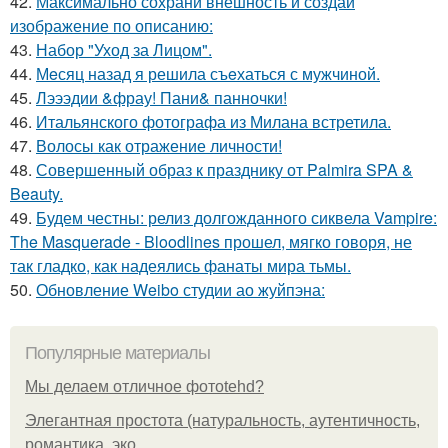
42.
Максимально сохрани внешность и создай
изображение по описанию:
43.
Набор "Уход за Лицом".
44.
Мeсяц назад я решила съeхаться с мужчиной.
45.
Лэээдии &фрау! Пани& панночки!
46.
Итальянского фотографа из Милана встретила.
47.
Волосы как отражение личности!
48.
Совершенный образ к празднику от Palmira SPA &
Beauty.
49.
Будем честны: релиз долгожданного сиквела Vampire:
The Masquerade - Bloodlines прошел, мягко говоря, не
так гладко, как надеялись фанаты мира тьмы.
50.
Обновление Weibo студии ао жуйпэна:
Популярные материалы
Мы делаем отличное фотоtehd?
Элегантная простота (натуральность, аутентичность,
романтика, эко.