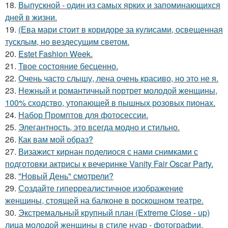
18.
Выпускной - один из самых ярких и запоминающихся
дней в жизни.
19.
(Ева мари стоит в коридоре за кулисами, освещенная
тусклым, но вездесущим светом.
20.
Estet Fashion Week.
21.
Твое состояние бесценно.
22.
Очень часто слышу, лена очень красиво, но это не я.
23.
Нежный и романтичный портрет молодой женщины,
100% сходство, утопающей в пышных розовых пионах.
24.
Набор Промптов для фотосессии.
25.
Элегантность, это всегда модно и стильно.
26.
Как вам мой образ?
27.
Визажист кирнан поделиося с нами снимками с
подготовки актрисы к вечеринке Vanity Fair Oscar Party.
28.
"Новый День" смотрели?
29.
Создайте гиперреалистичное изображение
женщины, стоящей на балконе в роскошном театре.
30.
Экстремальный крупный план (Extreme Close - up)
лица молодой женщины в стиле нуар - фотографии.