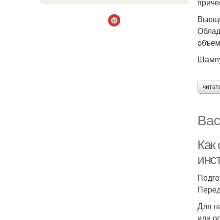
приче
Вьющи
Облад
объем
Шампу
читат
Вас
Как
инс
Подго
Перед
Для н
или о