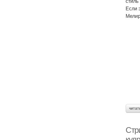
стиль
Если 
Мелир
читат
Стр
куд