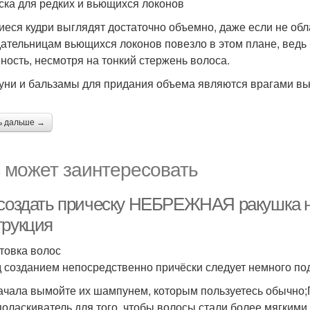
ска для редких и вьющихся локонов
еся кудри выглядят достаточно объемно, даже если не обл
ательницам вьющихся локонов повезло в этом плане, ведь 
ность, несмотря на тонкий стержень волоса.
ни и бальзамы для придания объема являются врагами вь
ь дальше →
 может заинтересовать
 создать прическу НЕБРЕЖНАЯ ракушка н
трукция
товка волос
 созданием непосредственно причёски следует немного по
ачала вымойте их шампунем, которым пользуетесь обычно;
поласкиватель для того, чтобы волосы стали более мягки