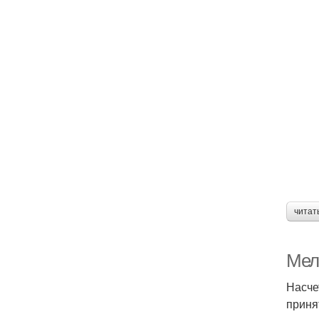
читат
Мел
Насче
приня