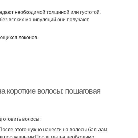
адают необходимой толщиной или густотой.
без всяких манипуляций они получают
ющихся локонов.
а короткие волосы: пошаговая
дготовить волосы:
После этого нужно нанести на волосы бальзам
ми и послушными;После мытья необходимо