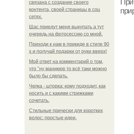
При
связана с создание своего
при
контента, своей страницы в соц
сетях.
Щас приедут меня выкупать а тут
очередь на фотосессию со мной.
Приходи к нам в прикиде в стиле 90
х и получай подарки от руки вверх!
Мой ответ на комментарий о том,
что "ну маникюр то всё таки можно
было бы сделать.
Челка - шторка: кому подходит, как
носить и с какими стрижками
сочетать.
Стильные прически для коротких
волос: простые идеи.