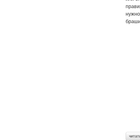
прави
нужно
браши
читат