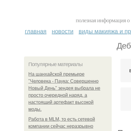
полезная информация о 
главная
новости
виды макияжа и пр
Деб
Популярные материалы
На шанхайской премьере
"Человека - Паука: Совершенно
Новый День" зендея выбрала не
просто очередной наряд, а
настоящий артефакт высокой
моды.
Работа в MLM, то есть сетевой
компании сейчас неразрывно