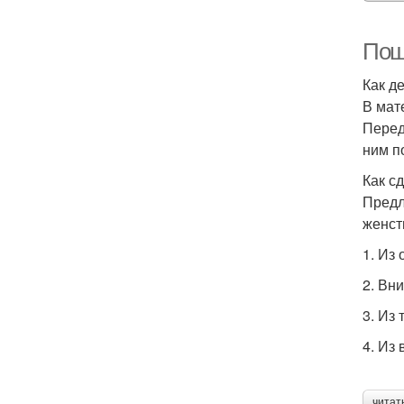
Пош
Как д
В мат
Перед
ним п
Как с
Предл
женст
1. Из
2. Вн
3. Из
4. Из
читат