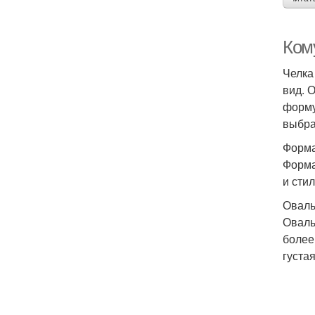
Ком
Челка
вид. 
форму
выбра
Форма
Форма
и стил
Оваль
Оваль
более
густая