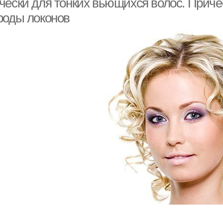
чески для тонких вьющихся волос. Приче
роды локонов