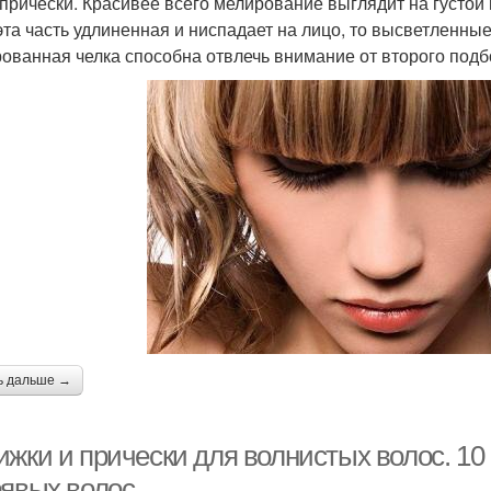
 прически. Красивее всего мелирование выглядит на густой
эта часть удлиненная и ниспадает на лицо, то высветленны
ованная челка способна отвлечь внимание от второго подб
ь дальше →
ижки и прически для волнистых волос. 10
рявых волос