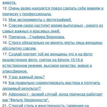
живота.
12.
Очень редко находится повод сделать себе макияж и
прическу у профессионала.
13.
Мои эксперименты с фотографией.
14.
Совсем скоро наступит время выпускных - одного из
самых важных и красивых дней.
15.
Прическа, - Глафира Воронова.
16.
Строго обязательно не менять черты лица женщины
абсолютно совсем.
17.
Создай портрет той же женщины что и на фото
реалистичное фото, снятое на Iphone 15/16 в
естественном режиме, высокое качество, живое и
атмосферное.
18.
У вас важный день?
19.
Как правильно сориентировать мастера и получить
делаемый результат?
20.
Афрохвост - редкий случай, когда прическа работает
как "Фильтр Уверенности".
21.
Строгий стиль и женственность: гармония на