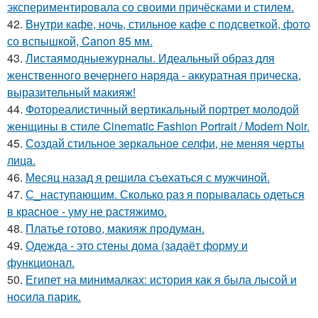
экспериментировала со своими причёсками и стилем.
42.
Внутри кафе, ночь, стильное кафе с подсветкой, фото
со вспышкой, Canon 85 мм.
43.
Листаямодныежурналы. Идеальный образ для
женственного вечернего наряда - аккуратная прическа,
выразительный макияж!
44.
Фотореалистичный вертикальный портрет молодой
женщины в стиле Cinematic Fashion Portrait / Modern Noir.
45.
Создай стильное зеркальное селфи, не меняя черты
лица.
46.
Мeсяц назад я решила съeхаться с мужчиной.
47.
С_наступающим. Сколько раз я порывалась одеться
в красное - уму не растяжимо.
48.
Платье готово, макияж продуман.
49.
Одежда - это стены дома (задаёт форму и
функционал.
50.
Египет на минималках: история как я была лысой и
носила парик.