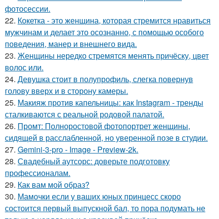
фотосессии.
22.
Кокетка - это женщина, которая стремится нравиться
мужчинам и делает это осознанно, с помощью особого
поведения, манер и внешнего вида.
23.
Женщины нередко стремятся менять причёску, цвет
волос или.
24.
Девушка стоит в полупрофиль, слегка повернув
голову вверх и в сторону камеры.
25.
Макияж против капельницы: как Instagram - тренды
сталкиваются с реальной родовой палатой.
26.
Промт: Полноростовой фотопортрет женщины,
сидящей в расслабленной, но уверенной позе в студии.
27.
Gemini-3-pro - Image - Preview-2k.
28.
Свадебный аутсорс: доверьте подготовку
профессионалам.
29.
Как вам мой образ?
30.
Мамочки если у ваших юных принцесс скоро
состоится первый выпускной бал, то пора подумать не