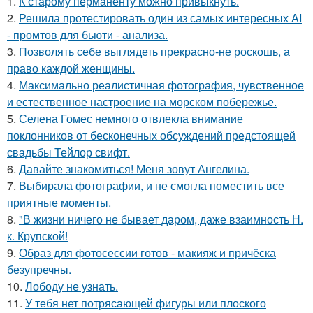
1.
К старому перманенту можно привыкнуть.
2.
Решила протестировать один из самых интересных AI
- промтов для бьюти - анализа.
3.
Позволять себе выглядеть прекрасно-не роскошь, а
право каждой женщины.
4.
Максимально реалистичная фотография, чувственное
и естественное настроение на морском побережье.
5.
Селена Гомес немного отвлекла внимание
поклонников от бесконечных обсуждений предстоящей
свадьбы Тейлор свифт.
6.
Давайте знакомиться! Меня зовут Ангелина.
7.
Выбирала фотографии, и не смогла поместить все
приятные моменты.
8.
"В жизни ничего не бывает даром, даже взаимность Н.
к. Крупской!
9.
Образ для фотосессии готов - макияж и причёска
безупречны.
10.
Лободу не узнать.
11.
У тебя нет потрясающей фигуры или плоского