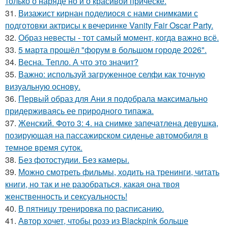
только о наряде но и о красивой причёске.
31.
Визажист кирнан поделиося с нами снимками с
подготовки актрисы к вечеринке Vanity Fair Oscar Party.
32.
Образ невесты - тот самый момент, когда важно всё.
33.
5 марта прошёл "форум в большом городе 2026".
34.
Весна. Тепло. А что это значит?
35.
Важно: используй загруженное селфи как точную
визуальную основу.
36.
Первый образ для Ани я подобрала максимально
придерживаясь ее природного типажа.
37.
Женский. Фото 3: 4. на снимке запечатлена девушка,
позирующая на пассажирском сиденье автомобиля в
темное время суток.
38.
Без фотостудии. Без камеры.
39.
Можно смотреть фильмы, ходить на тренинги, читать
книги, но так и не разобраться, какая она твоя
женственность и сексуальность!
40.
В пятницу тренировка по расписанию.
41.
Автор хочет, чтобы розэ из Blackpink больше