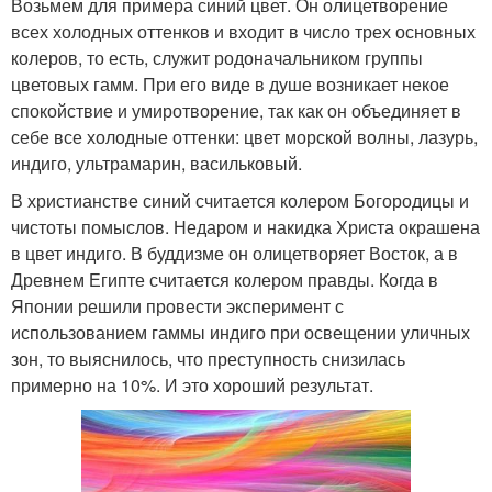
Возьмем для примера синий цвет. Он олицетворение
всех холодных оттенков и входит в число трех основных
колеров, то есть, служит родоначальником группы
цветовых гамм. При его виде в душе возникает некое
спокойствие и умиротворение, так как он объединяет в
себе все холодные оттенки: цвет морской волны, лазурь,
индиго, ультрамарин, васильковый.
В христианстве синий считается колером Богородицы и
чистоты помыслов. Недаром и накидка Христа окрашена
в цвет индиго. В буддизме он олицетворяет Восток, а в
Древнем Египте считается колером правды. Когда в
Японии решили провести эксперимент с
использованием гаммы индиго при освещении уличных
зон, то выяснилось, что преступность снизилась
примерно на 10%. И это хороший результат.