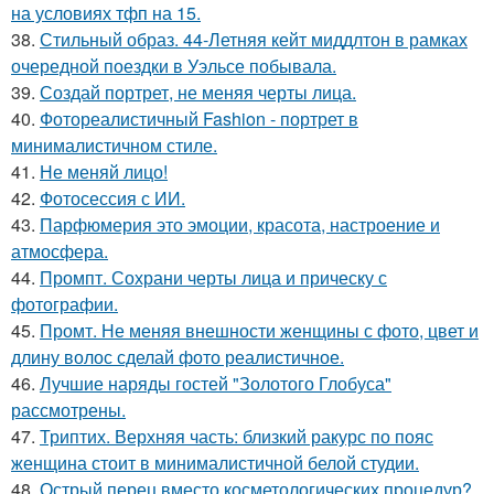
на условиях тфп на 15.
38.
Стильный образ. 44-Летняя кейт миддлтон в рамках
очередной поездки в Уэльсе побывала.
39.
Создай портрет, не меняя черты лица.
40.
Фотореалистичный Fashion - портрет в
минималистичном стиле.
41.
Не меняй лицо!
42.
Фотосессия с ИИ.
43.
Парфюмерия это эмоции, красота, настроение и
атмосфера.
44.
Промпт. Сохрани черты лица и прическу с
фотографии.
45.
Промт. Не меняя внешности женщины с фото, цвет и
длину волос сделай фото реалистичное.
46.
Лучшие наряды гостей "Золотого Глобуса"
рассмотрены.
47.
Триптих. Верхняя часть: близкий ракурс по пояс
женщина стоит в минималистичной белой студии.
48.
Острый перец вместо косметологических процедур?