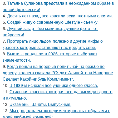
3.
Татьяна буланова предстала в неожиданном образе в
новой фотосессии!
4.
Десять лет назад все красили веки плотными слоями.
5.
Создай живую современную Lifestyle - съёмку.
6.
Лучший загар - без макияжа, лучшие фото - от
нейросети!
7.
Протирать лицо льдом полезно и другие мифы о
красоте, которые заставляют нас вредить себе.
8.
Бьюти - тренды лета 2026, которые выбирают
знаменитости.
9.
Когда пошли на перерыв попить чай на резьбе по
дереву, коллега сказала: "Сяду с Алиной, она Наверное
Сделает Какой-нибудь Комплимент".
10.
В 1989-м исчезли все ученики одного класса.
11.
Стильная классика, которая всегда выглядит дорого
и актуально.
12.
Экзамены. Зачеты. Выпускные.
13.
Мы продолжаем экспериментировать с образами с
моей любимой командой: