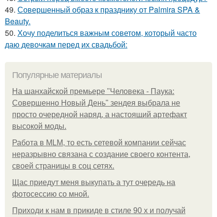
49.
Совершенный образ к празднику от Palmira SPA &
Beauty.
50.
Хочу поделиться важным советом, который часто
даю девочкам перед их свадьбой:
Популярные материалы
На шанхайской премьере "Человека - Паука:
Совершенно Новый День" зендея выбрала не
просто очередной наряд, а настоящий артефакт
высокой моды.
Работа в MLM, то есть сетевой компании сейчас
неразрывно связана с создание своего контента,
своей страницы в соц сетях.
Щас приедут меня выкупать а тут очередь на
фотосессию со мной.
Приходи к нам в прикиде в стиле 90 х и получай