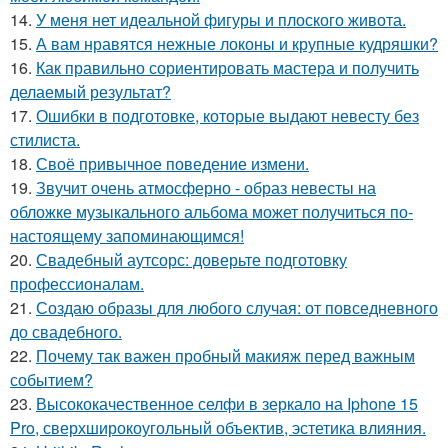
14.
У меня нет идеальной фигуры и плоского живота.
15.
А вам нравятся нежные локоны и крупные кудряшки?
16.
Как правильно сориентировать мастера и получить
делаемый результат?
17.
Ошибки в подготовке, которые выдают невесту без
стилиста.
18.
Своё привычное поведение измени.
19.
Звучит очень атмосферно - образ невесты на
обложке музыкального альбома может получиться по-
настоящему запоминающимся!
20.
Свадебный аутсорс: доверьте подготовку
профессионалам.
21.
Создаю образы для любого случая: от повседневного
до свадебного.
22.
Почему так важен пробный макияж перед важным
событием?
23.
Высококачественное селфи в зеркало на Iphone 15
Pro, сверхширокоугольный объектив, эстетика влияния.