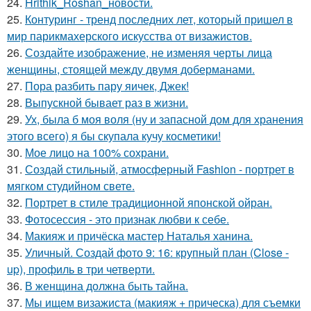
24.
Hrithik_Roshan_новости.
25.
Контуринг - тренд последних лет, который пришел в
мир парикмахерского искусства от визажистов.
26.
Создайте изображение, не изменяя черты лица
женщины, стоящей между двумя доберманами.
27.
Пора разбить пару яичек, Джек!
28.
Выпускной бывает раз в жизни.
29.
Ух, была б моя воля (ну и запасной дом для хранения
этого всего) я бы скупала кучу косметики!
30.
Мое лицо на 100% сохрани.
31.
Создай стильный, атмосферный Fashion - портрет в
мягком студийном свете.
32.
Портрет в стиле традиционной японской ойран.
33.
Фотосессия - это признак любви к себе.
34.
Макияж и причёска мастер Наталья ханина.
35.
Уличный. Создай фото 9: 16: крупный план (Close -
up), профиль в три четверти.
36.
В женщина должна быть тайна.
37.
Мы ищем визажиста (макияж + прическа) для съемки