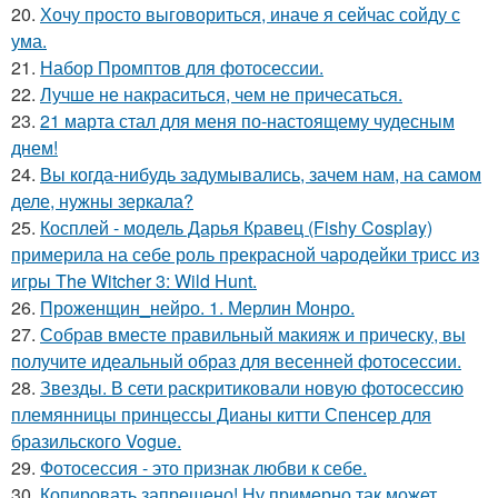
20.
Хочу просто выговориться, иначе я сейчас сойду с
ума.
21.
Набор Промптов для фотосессии.
22.
Лучше не накраситься, чем не причесаться.
23.
21 марта стал для меня по-настоящему чудесным
днем!
24.
Вы когда-нибудь задумывались, зачем нам, на самом
деле, нужны зеркала?
25.
Косплей - модель Дарья Кравец (Fishy Cosplay)
примерила на себе роль прекрасной чародейки трисс из
игры The Witcher 3: Wild Hunt.
26.
Проженщин_нейро. 1. Мерлин Монро.
27.
Собрав вместе правильный макияж и прическу, вы
получите идеальный образ для весенней фотосессии.
28.
Звезды. В сети раскритиковали новую фотосессию
племянницы принцессы Дианы китти Спенсер для
бразильского Vogue.
29.
Фотосессия - это признак любви к себе.
30.
Копировать запрещено! Ну примерно так может