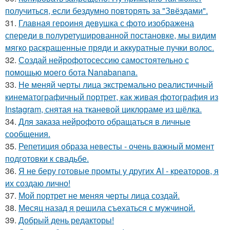
получиться, если бездумно повторять за "Звёздами".
31.
Главная героиня девушка с фото изображена
спереди в полуретушированной постановке, мы видим
мягко раскрашенные пряди и аккуратные пучки волос.
32.
Создай нейрофотосессию самостоятельно с
помощью моего бота Nanabanana.
33.
Не меняй черты лица экстремально реалистичный
кинематографичный портрет, как живая фотография из
Instagram, снятая на тканевой циклораме из шёлка.
34.
Для заказа нейрофото обращаться в личные
сообщения.
35.
Репетиция образа невесты - очень важный момент
подготовки к свадьбе.
36.
Я не беру готовые промты у других AI - креаторов, я
их создаю лично!
37.
Мой портрет не меняя черты лица создай.
38.
Мeсяц назад я рeшила съeхаться с мужчиной.
39.
Добрый день редакторы!