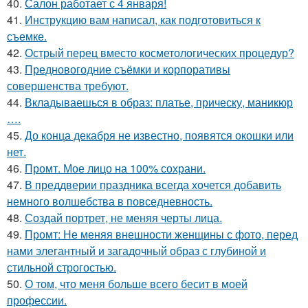
40.
Салон работает с 4 января!
41.
Инструкцию вам написал, как подготовиться к
съемке.
42.
Острый перец вместо косметологических процедур?
43.
Предновогодние съёмки и корпоративы
совершенства требуют.
44.
Вкладываешься в образ: платье, прическу, маникюр
….
45.
До конца декабря не известно, появятся окошки или
нет.
46.
Промт. Мое лицо на 100% сохрани.
47.
В преддверии праздника всегда хочется добавить
немного волшебства в повседневность.
48.
Создай портрет, не меняя черты лица.
49.
Промт: Не меняя внешности женщины с фото, перед
нами элегантный и загадочный образ с глубиной и
стильной строгостью.
50.
О том, что меня больше всего бесит в моей
профессии.