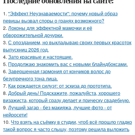
Последние обновления на сайте:
1.
"Эффект Неузнаваемости": почему новый образ
певицы вызвал споры о гранях возможного?
2.
Локоны для эффектной мамочки и её
обворожительной дочурки.
3.
С опозданием, но выкладываю своих первых красоток
выпускниц 2026 год.
4.
Зато красивые и настоящие.
5.
Продолжаю знакомить вас с новыми блайндбоксами.
6.
Завершенная гармония от кончиков волос до
безупречного тона лица.
7.
Как рождается силуэт: от эскиза до прототипа.
8.
Добрый день! Подскажите, пожалуйста, хорошего
визажиста, который сразу делает и прическу свадебную.
9.
Лучший загар - без макияжа, лучшие фото - от
нейросети!
10.
Что взять на съёмку в студии, чтоб всё прошло гладко
такой вопрос я часто слышу, поэтому решила выложить