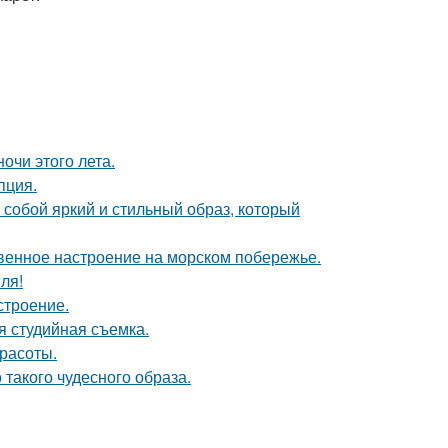
чи этого лета.
пция.
собой яркий и стильный образ, который
венное настроение на морском побережье.
ля!
строение.
я студийная съемка.
расоты.
 такого чудесного образа.