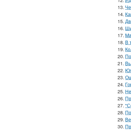
12.
Ид
13.
Че
14.
Ка
15.
Дв
16.
Ши
17.
Ma
18.
В 
19.
Ко
20.
По
21.
Вы
22.
Юл
23.
Ош
24.
Го
25.
Не
26.
Пр
27.
"С
28.
По
29.
Ве
30.
Пр