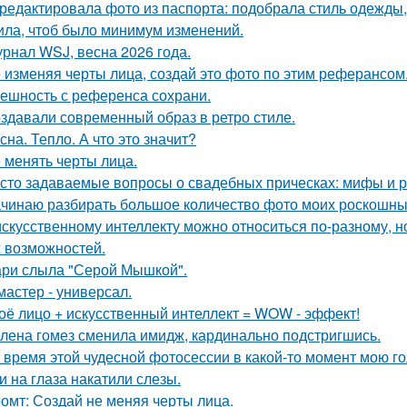
редактировала фото из паспорта: подобрала стиль одежды,
ила, чтоб было минимум изменений.
рнал WSJ, весна 2026 года.
 изменяя черты лица, создай это фото по этим реферансом
ешность с референса сохрани.
здавали современный образ в ретро стиле.
сна. Тепло. А что это значит?
 менять черты лица.
сто задаваемые вопросы о свадебных прическах: мифы и р
чинаю разбирать большое количество фото моих роскошных
искусственному интеллекту можно относиться по-разному, но
 возможностей.
ри слыла "Серой Мышкой".
мастер - универсал.
оё лицо + искусственный интеллект = WOW - эффект!
лена гомез сменила имидж, кардинально подстригшись.
 время этой чудесной фотосессии в какой-то момент мою го
и на глаза накатили слезы.
омт: Создай не меняя черты лица.