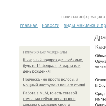
полезная информация о 
главная
новости
виды макияжа и пр
Дра
Как
Популярные материалы
Обща
Шикарный подарок для любимых,
Оруже
будь то 14 февраля, 8 марта или
являе
день рождения!
Основ
Прическа - не просто волосы, а
В Ору
мощный инструмент вашего стиля!
Средн
Работа в MLM, то есть сетевой
Импер
компании сейчас неразрывно
Одним
связана с создание своего