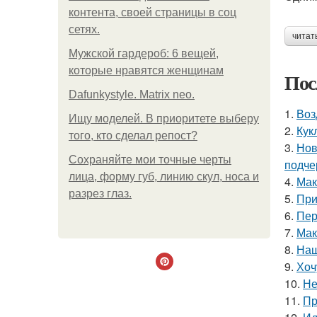
контента, своей страницы в соц
сетях.
читат
Мужской гардероб: 6 вещей,
которые нравятся женщинам
Пос
Dafunkystyle. Matrix neo.
1.
Воз
Ищу моделей. В приоритете выберу
2.
Кук
того, кто сделал репост?
3.
Нов
Сохраняйте мои точные черты
подче
лица, форму губ, линию скул, носа и
4.
Мак
разрез глаз.
5.
При
6.
Пер
7.
Мак
8.
Наш
9.
Хоч
10.
Не
11.
Пр