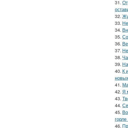
31.
От
остав
32.
Жу
33.
Не
34.
Вн
35.
Со
36.
Ве
37.
Не
38.
Ча
39.
На
40.
К 
новых
41.
Ма
42.
Я 
43.
Тв
44.
Се
45.
Во
горле 
46.
Пр