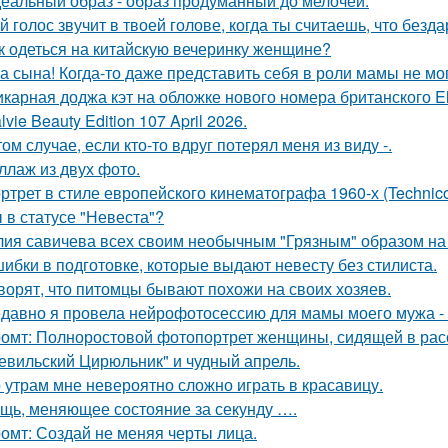
еальный образ - образ продуманный до мелочей.
й голос звучит в твоей голове, когда ты считаешь, что безд
к одеться на китайскую вечеринку женщине?
а сына! Когда-то даже представить себя в роли мамы не мог
карная доджа кэт на обложке нового номера британского El
lvie Beauty Edition 107 April 2026.
том случае, если кто-то вдруг потерял меня из виду -.
ллаж из двух фото.
ртрет в стиле европейского кинематографа 1960-х (Technico
 в статусе "Невеста"?
ия савичева всех своим необычным "Грязным" образом на
ибки в подготовке, которые выдают невесту без стилиста.
ворят, что питомцы бывают похожи на своих хозяев.
давно я провела нейрофотосессию для мамы моего мужа - 
омт: Полноростовой фотопортрет женщины, сидящей в расс
евильский Цирюльник" и чудный апрель.
 утрам мне невероятно сложно играть в красавицу.
щь, меняющее состояние за секунду ….
омт: Создай не меняя черты лица.