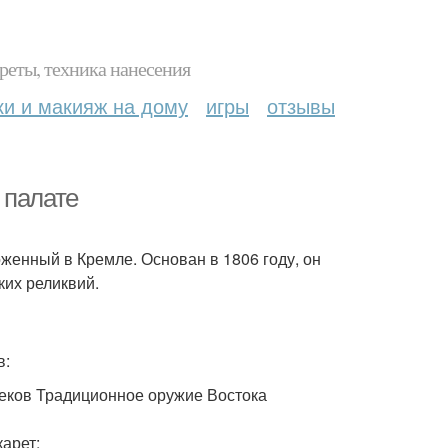
реты, техника нанесения
ки и макияж на дому
игры
отзывы
 палате
енный в Кремле. Основан в 1806 году, он
ких реликвий.
в:
еков Традиционное оружие Востока
арет: