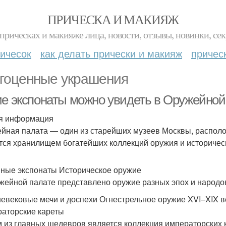
ПРИЧЕСКА И МАКИЯЖ
прическах и макияже лица, новости, отзывы, новинки, сек
ичесок
как делать прически и макияж
причес
гоценные украшения
ие экспонаты можно увидеть в Оружейной
я информация
йная палата — один из старейших музеев Москвы, располож
тся хранилищем богатейших коллекций оружия и историчес
ные экспонаты Историческое оружие
жейной палате представлено оружие разных эпох и народо
евековые мечи и доспехи Огнестрельное оружие XVI–XIX в
аторские кареты
 из главных шедевров является коллекция императорских к