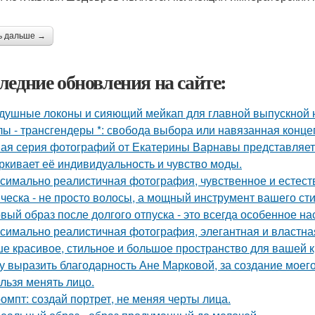
ь дальше →
ледние обновления на сайте:
душные локоны и сияющий мейкап для главной выпускной но
лы - трансгендеры *: свобода выбора или навязанная конце
ая серия фотографий от Екатерины Варнавы представляет 
ркивает её индивидуальность и чувство моды.
симально реалистичная фотография, чувственное и естест
ческа - не просто волосы, а мощный инструмент вашего сти
вый образ после долгого отпуска - это всегда особенное на
симально реалистичная фотография, элегантная и властна
е красивое, стильное и большое пространство для вашей к
у выразить благодарность Ане Марковой, за создание моего
льзя менять лицо.
омпт: создай портрет, не меняя черты лица.