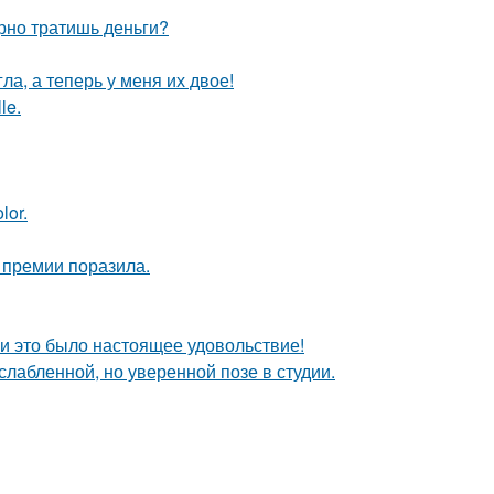
арно тратишь деньги?
ла, а теперь у меня их двое!
le.
lor.
 премии поразила.
и это было настоящее удовольствие!
лабленной, но уверенной позе в студии.