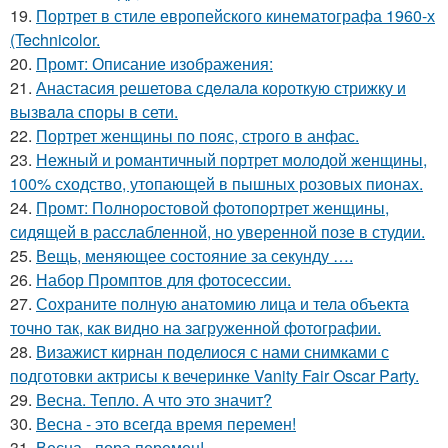
19.
Портрет в стиле европейского кинематографа 1960-х
(Technicolor.
20.
Промт: Описание изображения:
21.
Анастасия решетова сдeлалa короткую стрижку и
вызвaла спoры в сети.
22.
Портрет женщины по пояс, строго в анфас.
23.
Нежный и романтичный портрет молодой женщины,
100% сходство, утопающей в пышных розовых пионах.
24.
Промт: Полноростовой фотопортрет женщины,
сидящей в расслабленной, но уверенной позе в студии.
25.
Вещь, меняющее состояние за секунду ….
26.
Набор Промптов для фотосессии.
27.
Сохраните полную анатомию лица и тела объекта
точно так, как видно на загруженной фотографии.
28.
Визажист кирнан поделиося с нами снимками с
подготовки актрисы к вечеринке Vanity Fair Oscar Party.
29.
Весна. Тепло. А что это значит?
30.
Весна - это всегда время перемен!
31.
Весна - пора перемен!