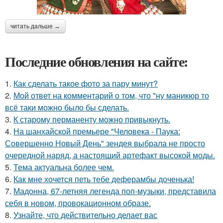
читать дальше →
Последние обновления на сайте:
1.
Как сделать такое фото за пару минут?
2.
Мой ответ на комментарий о том, что "ну маникюр то
всё таки можно было бы сделать.
3.
К старому перманенту можно привыкнуть.
4.
На шанхайской премьере "Человека - Паука:
Совершенно Новый День" зендея выбрала не просто
очередной наряд, а настоящий артефакт высокой моды.
5.
Тема актуальна более чем.
6.
Как мне хочется петь тебе деферамбы доченька!
7.
Мадонна, 67-летняя легенда поп-музыки, представила
себя в новом, провокационном образе.
8.
Узнайте, что действительно делает вас