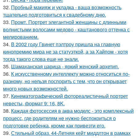
32.
Пробный макияж и укладка - ваша возможность
тщательно подготовиться к свадебному дню.
33.
Промт. Портрет элегантной женщины с длинными
волнистыми волосами медово - каштанового оттенка с
мелированием.
34.
В 2002 году Гвинет пэлтроу пришла на главную
кинопремию мира не за статуэткой, а за Хайпом - хотя
тогда такого слова еще не знали.
35.
Шамаханская царица - яркий женский архетип.
36.
К искусственному интеллекту можно относиться по-
разному, но нельзя поспорить с тем, что он открывает
много новых возможностей.
37.
Кинематографический фотореалистичный портрет
невесты, формат 9: 16, 8K.
38.
Каждая фотосессия в аква моделс - это комплексный
процесс, где родителям не нужно беспокоиться о
подготовке ребенка, кроме как привезти его.
39.
Стильный образ. 44-Летняя кейт миддлтон в рамках