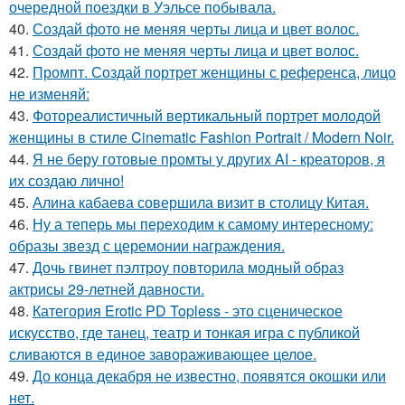
очередной поездки в Уэльсе побывала.
40.
Создай фото не меняя черты лица и цвет волос.
41.
Создай фото не меняя черты лица и цвет волос.
42.
Промпт. Создай портрет женщины с референса, лицо
не изменяй:
43.
Фотореалистичный вертикальный портрет молодой
женщины в стиле Cinematic Fashion Portrait / Modern Noir.
44.
Я не беру готовые промты у других AI - креаторов, я
их создаю лично!
45.
Алина кабаева совершила визит в столицу Китая.
46.
Ну а теперь мы переходим к самому интересному:
образы звезд с церемонии награждения.
47.
Дочь гвинет пэлтроу повторила модный образ
актрисы 29-летней давности.
48.
Категория Erotic PD Topless - это сценическое
искусство, где танец, театр и тонкая игра с публикой
сливаются в единое завораживающее целое.
49.
До конца декабря не известно, появятся окошки или
нет.