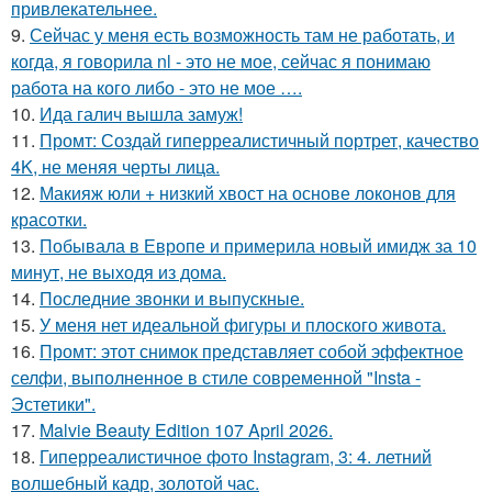
привлекательнее.
9.
Сейчас у меня есть возможность там не работать, и
когда, я говорила nl - это не мое, сейчас я понимаю
работа на кого либо - это не мое ….
10.
Ида галич вышла замуж!
11.
Промт: Создай гиперреалистичный портрет, качество
4K, не меняя черты лица.
12.
Макияж юли + низкий хвост на основе локонов для
красотки.
13.
Побывала в Европе и примерила новый имидж за 10
минут, не выходя из дома.
14.
Последние звонки и выпускные.
15.
У меня нет идеальной фигуры и плоского живота.
16.
Промт: этот снимок представляет собой эффектное
селфи, выполненное в стиле современной "Insta -
Эстетики".
17.
Malvie Beauty Edition 107 April 2026.
18.
Гиперреалистичное фото Instagram, 3: 4. летний
волшебный кадр, золотой час.