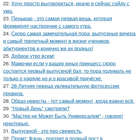
22.
Хочу просто выговориться, иначе я сейчас сойду с
ума.
23.
Пеньюар - это самая первая вещь, которая
формирует настроение с самого утра.
24.
Скоро самая замечательная пора, выпускные вечера
и самый трепетный момент в жизни учеников,
абитуриентов и конечно же их родных!
25.
Доброе утро всем!
26.
Мамочки если у ваших юных принцесс скоро
состоится первый выпускной бал, то пора подумать не
только о наряде но и о красивой причёске.
27.
28-Летняя певица увлекательную фотосессию
провела.
28.
Образ невесты - тот самый момент, когда важно всё.
29.
"Новый День" смотрели?
30.
"Мастер не Может Быть Универсалом" - говорят
некоторые.
31.
Выпускной - это про свежесть.
32.
Промт: Фэшн - портрет в полный рост в