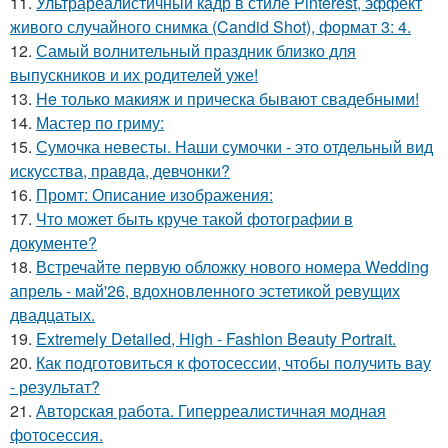
11.
Ультрареалистичный кадр в стиле Pinterest, эффект
живого случайного снимка (Candid Shot), формат 3: 4.
12.
Самый волнительный праздник близко для
выпускников и их родителей уже!
13.
He только макияж и прическа бывают свадебными!
14.
Мастер по гриму:
15.
Сумочка невесты. Наши сумочки - это отдельный вид
искусства, правда, девчонки?
16.
Промт: Описание изображения:
17.
Что может быть круче такой фотографии в
документе?
18.
Встречайте первую обложку нового номера Wedding
апрель - май'26, вдохновленного эстетикой ревущих
двадцатых.
19.
Extremely Detailed, High - Fashion Beauty Portrait.
20.
Как подготовиться к фотосессии, чтобы получить вау
- результат?
21.
Авторская работа. Гиперреалистичная модная
фотосессия.