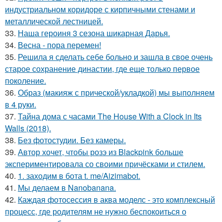
индустриальном коридоре с кирпичными стенами и
металлической лестницей.
33.
Наша героиня 3 сезона шикарная Дарья.
34.
Весна - пора перемен!
35.
Решила я сделать себе больно и зашла в свое очень
старое сохранение династии, где еще только первое
поколение.
36.
Образ (макияж с прической/укладкой) мы выполняем
в 4 руки.
37.
Тайна дома с часами The House With a Clock in Its
Walls (2018).
38.
Без фотостудии. Без камеры.
39.
Автор хочет, чтобы розэ из Blackpink больше
экспериментировала со своими причёсками и стилем.
40.
1. заходим в бота t. me/Aizimabot.
41.
Мы делаем в Nanobanana.
42.
Каждая фотосессия в аква моделс - это комплексный
процесс, где родителям не нужно беспокоиться о