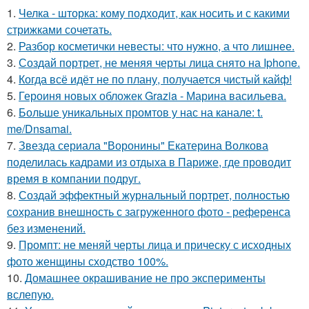
1.
Челка - шторка: кому подходит, как носить и с какими
стрижками сочетать.
2.
Разбор косметички невесты: что нужно, а что лишнее.
3.
Создай портрет, не меняя черты лица снято на Iphone.
4.
Когда всё идёт не по плану, получается чистый кайф!
5.
Героиня новых обложек Grazia - Марина васильева.
6.
Больше уникальных промтов у нас на канале: t.
me/Dnsamai.
7.
Звезда сериала "Воронины" Екатерина Волкова
поделилась кадрами из отдыха в Париже, где проводит
время в компании подруг.
8.
Создай эффектный журнальный портрет, полностью
сохранив внешность с загруженного фото - референса
без изменений.
9.
Промпт: не меняй черты лица и прическу с исходных
фото женщины сходство 100%.
10.
Домашнее окрашивание не про эксперименты
вслепую.