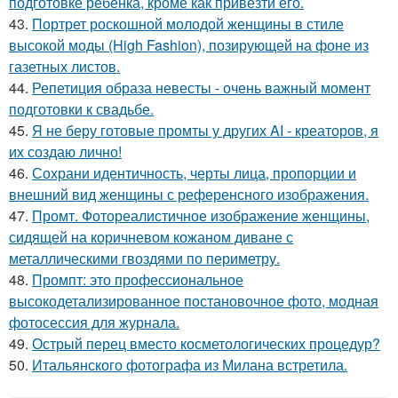
подготовке ребенка, кроме как привезти его.
43.
Портрет роскошной молодой женщины в стиле
высокой моды (High Fashion), позирующей на фоне из
газетных листов.
44.
Репетиция образа невесты - очень важный момент
подготовки к свадьбе.
45.
Я не беру готовые промты у других AI - креаторов, я
их создаю лично!
46.
Сохрани идентичность, черты лица, пропорции и
внешний вид женщины с референсного изображения.
47.
Промт. Фотореалистичное изображение женщины,
сидящей на коричневом кожаном диване с
металлическими гвоздями по периметру.
48.
Промпт: это профессиональное
высокодетализированное постановочное фото, модная
фотосессия для журнала.
49.
Острый перец вместо косметологических процедур?
50.
Итальянского фотографа из Милана встретила.