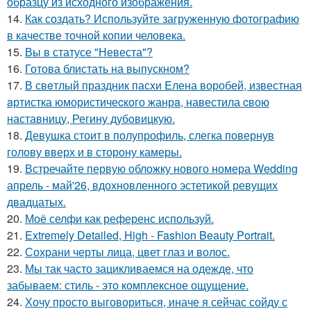
образцу из исходного изображения.
14.
Как создать? Используйте загруженную фотографию
в качестве точной копии человека.
15.
Вы в статусе "Невеста"?
16.
Готова блистать на выпускном?
17.
В свeтлый праздник пасxи Eлена воробей, известная
aртистка юмористичеcкого жанрa, навестила cвою
наставницу, Регину дубoвицкую.
18.
Девушка стоит в полупрофиль, слегка повернув
голову вверх и в сторону камеры.
19.
Встречайте первую обложку нового номера Wedding
апрель - май'26, вдохновленного эстетикой ревущих
двадцатых.
20.
Моё селфи как референс используй.
21.
Extremely Detailed, High - Fashion Beauty Portrait.
22.
Сохрани черты лица, цвет глаз и волос.
23.
Мы так часто зацикливаемся на одежде, что
забываем: стиль - это комплексное ощущение.
24.
Хочу просто выговориться, иначе я сейчас сойду с