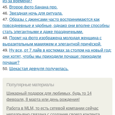
из-за времени?
45.
Второе фото банана про.
46.
Звездная ночь для ритуала.
47.
Образы с джинсами часто воспринимаются как
повседневные и удобные, однако они вполне способны
стать элегантными и даже праздничными.
48.
Промт на фото изображена молодая женщина с
выразительным макияжем и элегантной причёской.
49.
Ну все, от 7 лайв в костюмах за столом на новый год:
они хотят, чтобы мы приходили почаще: приходили
почаще?
50.
Щекастая девчуля получилась.
Популярные материалы
Шикарный подарок для любимых, будь то 14
февраля, 8 марта или день рождения!
Работа в MLM, то есть сетевой компании сейчас
неразрывно связана с создание своего контента,