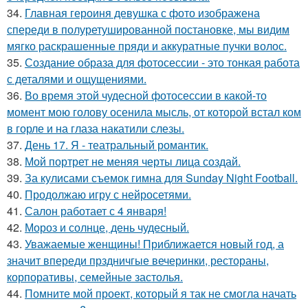
34.
Главная героиня девушка с фото изображена
спереди в полуретушированной постановке, мы видим
мягко раскрашенные пряди и аккуратные пучки волос.
35.
Создание образа для фотосессии - это тонкая работа
с деталями и ощущениями.
36.
Во время этой чудесной фотосессии в какой-то
момент мою голову осенила мысль, от которой встал ком
в горле и на глаза накатили слезы.
37.
День 17. Я - театральный романтик.
38.
Мой портрет не меняя черты лица создай.
39.
За кулисами съемок гимна для Sunday Night Football.
40.
Продолжаю игру с нейросетями.
41.
Салон работает с 4 января!
42.
Мороз и солнце, день чудесный.
43.
Уважаемые женщины! Приближается новый год, а
значит впереди прздничгые вечеринки, рестораны,
корпоративы, семейные застолья.
44.
Помните мой проект, который я так не смогла начать