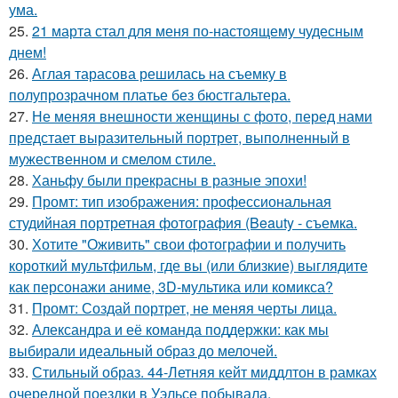
ума.
25.
21 марта стал для меня по-настоящему чудесным
днем!
26.
Аглая тарасова решилась на съемку в
полупрозрачном платье без бюстгальтера.
27.
Не меняя внешности женщины с фото, перед нами
предстает выразительный портрет, выполненный в
мужественном и смелом стиле.
28.
Ханьфу были прекрасны в разные эпохи!
29.
Промт: тип изображения: профессиональная
студийная портретная фотография (Beauty - съемка.
30.
Хотите "Оживить" свои фотографии и получить
короткий мультфильм, где вы (или близкие) выглядите
как персонажи аниме, 3D-мультика или комикса?
31.
Промт: Создай портрет, не меняя черты лица.
32.
Александра и её команда поддержки: как мы
выбирали идеальный образ до мелочей.
33.
Стильный образ. 44-Летняя кейт миддлтон в рамках
очередной поездки в Уэльсе побывала.