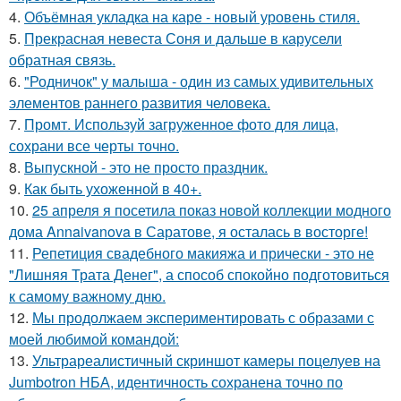
4.
Объёмная укладка на каре - новый уровень стиля.
5.
Прекрасная невеста Соня и дальше в карусели
обратная связь.
6.
"Родничок" у малыша - один из самых удивительных
элементов раннего развития человека.
7.
Промт. Используй загруженное фото для лица,
сохрани все черты точно.
8.
Выпускной - это не просто праздник.
9.
Как быть ухоженной в 40+.
10.
25 апреля я посетила показ новой коллекции модного
дома Annaivanova в Саратове, я осталась в восторге!
11.
Репетиция свадебного макияжа и прически - это не
"Лишняя Трата Денег", а способ спокойно подготовиться
к самому важному дню.
12.
Мы продолжаем экспериментировать с образами с
моей любимой командой:
13.
Ультрареалистичный скриншот камеры поцелуев на
Jumbotron НБА, идентичность сохранена точно по