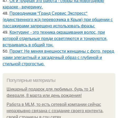
47.
Ох и трудная это работа - сборы на новогоднюю
караоке - вечеринку.
48.
Проводникам "Гранд Сервис Экспресс"
(единственного ж/д перевозчика в Крым) при общении с
пассажирами запрещено использовать фразы:
49.
Контуринг - это техника окрашивания волос, при
которой отдельные пряди осветляются и тонируются,
встраиваясь в общий тон.
50.
Промт: Не меняя внешности женщины с фото, перед
нами элегантный и загадочный образ с глубиной и
стильной строгостью.
Популярные материалы
Шикарный подарок для любимых, будь то 14
февраля, 8 марта или день рождения!
Работа в MLM, то есть сетевой компании сейчас
неразрывно связана с создание своего контента,
своей страницы в соц сетях.