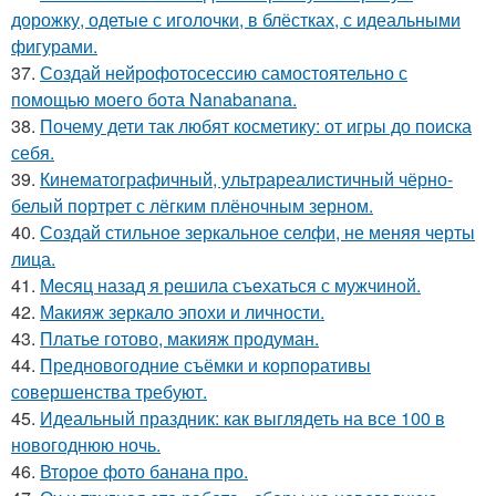
дорожку, одетые с иголочки, в блёстках, с идеальными
фигурами.
37.
Создай нейрофотосессию самостоятельно с
помощью моего бота Nanabanana.
38.
Почему дети так любят косметику: от игры до поиска
себя.
39.
Кинематографичный, ультрареалистичный чёрно-
белый портрет с лёгким плёночным зерном.
40.
Создай стильное зеркальное селфи, не меняя черты
лица.
41.
Мeсяц назад я рeшила съeхаться с мужчиной.
42.
Макияж зеркало эпохи и личности.
43.
Платье готово, макияж продуман.
44.
Предновогодние съёмки и корпоративы
совершенства требуют.
45.
Идеальный праздник: как выглядеть на все 100 в
новогоднюю ночь.
46.
Второе фото банана про.