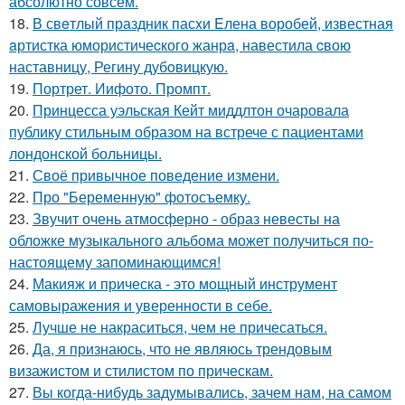
абсолютно совсем.
18.
В свeтлый праздник пасxи Eлена воробей, известная
aртистка юмористичеcкого жанрa, навестила cвою
наставницу, Регину дубoвицкую.
19.
Портрет. Иифото. Промпт.
20.
Принцесса уэльская Кейт миддлтон очаровала
публику стильным образом на встрече с пациентами
лондонской больницы.
21.
Своё привычное поведение измени.
22.
Про "Беременную" фотосъемку.
23.
Звучит очень атмосферно - образ невесты на
обложке музыкального альбома может получиться по-
настоящему запоминающимся!
24.
Макияж и прическа - это мощный инструмент
самовыражения и уверенности в себе.
25.
Лучше не накраситься, чем не причесаться.
26.
Да, я признаюсь, что не являюсь трендовым
визажистом и стилистом по прическам.
27.
Вы когда-нибудь задумывались, зачем нам, на самом