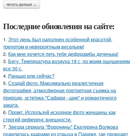
читать дальше →
Последние обновления на сайте:
1.
Этот день был наполнен особенной красотой,
трепетом и невероятным весельем!
2.
Как мне хочется петь тебе деферамбы доченька!
3.
Бегу. Температура воздуха 19 с, по моим ощущениям
все 30 с.
4.
Раньше или сейчас?
5.
Создай фото. Максимально реалистичная
фотография, атмосферная портретная съемка на
природе, эстетика "Сафари - шик" и романтичного
заката.
6.
Промт. Используй исходное фото женщины как
строгий референс внешности.
7.
Звезда сериала "Воронины" Екатерина Волкова
поделилась кадрами из отдыха в Париже, где проводит