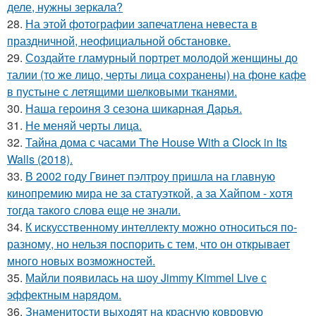
деле, нужны зеркала?
28.
На этой фотографии запечатлена невеста в
праздничной, неофициальной обстановке.
29.
Создайте гламурный портрет молодой женщины до
талии (то же лицо, черты лица сохранены) на фоне кафе
в пустыне с летящими шелковыми тканями.
30.
Наша героиня 3 сезона шикарная Дарья.
31.
Не меняй черты лица.
32.
Тайна дома с часами The House With a Clock in Its
Walls (2018).
33.
В 2002 году Гвинет пэлтроу пришла на главную
кинопремию мира не за статуэткой, а за Хайпом - хотя
тогда такого слова еще не знали.
34.
К искусственному интеллекту можно относиться по-
разному, но нельзя поспорить с тем, что он открывает
много новых возможностей.
35.
Майли появилась на шоу Jimmy Kimmel Live с
эффектным нарядом.
36.
Знаменитости выходят на красную ковровую