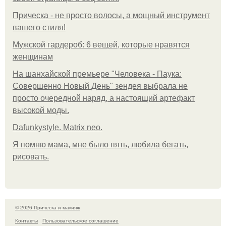
Прическа - не просто волосы, а мощный инструмент
вашего стиля!
Мужской гардероб: 6 вещей, которые нравятся
женщинам
На шанхайской премьере "Человека - Паука:
Совершенно Новый День" зендея выбрала не
просто очередной наряд, а настоящий артефакт
высокой моды.
Dafunkystyle. Matrix neo.
Я помню мама, мне было пять, любила бегать,
рисовать.
© 2026 Прическа и макияж
Контакты
Пользовательское соглашение