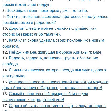
время в компании подруг.
8.
Восхищают меня некоторые дамы, конечно.
9.
Хотите, чтобы ваша семейная фотосессия получилась
незабываемой и радостной?
10.
Дорогой Lifestyle момент, но снят случайно, как
сторис без каких либо табличек.
11.
Катя клэп снова удивила своих поклонников новым
образом.
12.
Пейдж ниманн, живущая в образе Арианы гранде.
13.
Радость, гордость, волнение, грусть, облегчение,
свобода.
14.
Стильная классика, которая всегда выглядит дорого
и актуально.
15.
25 апреля я посетила показ новой коллекции модного
дома Annaivanova в Саратове, я осталась в восторге!
16.
Самый волнительный праздник близко для
выпускников и их родителей уже!
17.
Строго обязательно не менять черты лица женщины