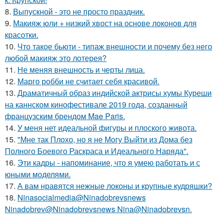
8.
Выпускной - это не просто праздник.
9.
Макияж юли + низкий хвост на основе локонов для
красотки.
10.
Что такое бьюти - типаж внешности и почему без него
любой макияж это лотерея?
11.
Не меняя внешность и черты лица.
12.
Марго робби не считает себя красивой.
13.
Драматичный образ индийской актрисы хумы Куреши
на каннском кинофестивале 2019 года, созданный
французским брендом Mae Paris.
14.
У меня нет идеальной фигуры и плоского живота.
15.
"Мне так Плохо, но я не Могу Выйти из Дома без
Полного Боевого Раскраса и Идеального Наряда".
16.
Эти кадры - напоминание, что я умею работать и с
юными моделями.
17.
А вам нравятся нежные локоны и крупные кудряшки?
18.
Ninasocialmedia@Ninadobrevsnews
Ninadobrev@Ninadobrevsnews Nina@Ninadobrevsn.