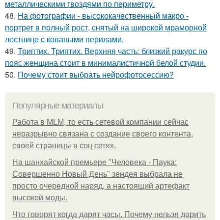
металлическими гвоздями по периметру.
48.
На фотографии - высококачественный макро -
портрет в полный рост, снятый на широкой мраморной
лестнице с коваными перилами.
49.
Триптих. Триптих. Верхняя часть: близкий ракурс по
пояс женщина стоит в минималистичной белой студии.
50.
Почему стоит выбрать нейрофотосессию?
Популярные материалы
Работа в MLM, то есть сетевой компании сейчас
неразрывно связана с создание своего контента,
своей страницы в соц сетях.
На шанхайской премьере "Человека - Паука:
Совершенно Новый День" зендея выбрала не
просто очередной наряд, а настоящий артефакт
высокой моды.
Что говорят когда дарят часы. Почему нельзя дарить