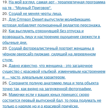
19.
На мой взгляд, самая арт - терапевтичная программа
на тв - "Модный Приговор".
20.
Создай не меняя черты лица.
21.
Для Crimson Desert выпустили модификацию,
которая добавляет полноценный редактор персонажа.
22.
Как выглядеть отдохнувшей без отпуска и
возвращать лицу и настроению ощущение свежести в
обычные дни.
23.
Создай фотореалистичный портрет женщины в
чёрном оверсайз пиджаке, сидящей на деревянном
стуле.
24.
Давно известно, что женщина - это загадочное
существо с красивой улыбкой, изменчивым настроением
и … часто, идеальным характером.
25.
Сохраните полную анатомию лица и тела объекта
точно так, как видно на загруженной фотографии.
26.
Мамочки если у ваших юных принцесс скоро
состоится первый выпускной бал, то пора подумать не
только о наряде но и о красивой причёске.