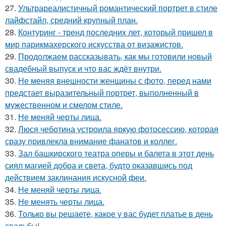
27.
Ультрареалистичный романтический портрет в стиле
лайфстайл, средний крупный план.
28.
Контуринг - тренд последних лет, который пришел в
мир парикмахерского искусства от визажистов.
29.
Продолжаем рассказывать, как мы готовили новый
свадебный выпуск и что вас ждёт внутри.
30.
Не меняя внешности женщины с фото, перед нами
предстает выразительный портрет, выполненный в
мужественном и смелом стиле.
31.
Не меняй черты лица.
32.
Люся чеботина устроила яркую фотосессию, которая
сразу привлекла внимание фанатов и коллег.
33.
Зал башкирского театра оперы и балета в этот день
сиял магией добра и света, будто оказавшись под
действием заклинания искусной феи.
34.
Не меняй черты лица.
35.
Не менять черты лица.
36.
Только вы решаете, какое у вас будет платье в день
свадьбы!