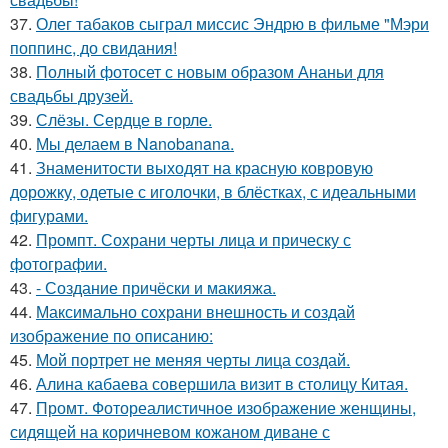
37.
Олег табаков сыграл миссис Эндрю в фильме "Мэри
поппинс, до свидания!
38.
Полный фотосет с новым образом Ананьи для
свадьбы друзей.
39.
Слёзы. Сердце в горле.
40.
Мы делаем в Nanobanana.
41.
Знаменитости выходят на красную ковровую
дорожку, одетые с иголочки, в блёстках, с идеальными
фигурами.
42.
Промпт. Сохрани черты лица и прическу с
фотографии.
43.
- Создание причёски и макияжа.
44.
Максимально сохрани внешность и создай
изображение по описанию:
45.
Мой портрет не меняя черты лица создай.
46.
Алина кабаева совершила визит в столицу Китая.
47.
Промт. Фотореалистичное изображение женщины,
сидящей на коричневом кожаном диване с