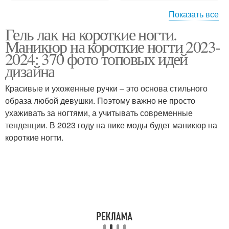
Показать все
Гель лак на короткие ногти.
Идеи на короткие ногти
Длинные ногти
Маникюр на короткие ногти 2023-
2024: 370 фото топовых идей
дизайна
Практичность на
Маникюр на короткую
Красивые и ухоженные ручки – это основа стильного
коротких ногтях
длину
образа любой девушки. Поэтому важно не просто
ухаживать за ногтями, а учитывать современные
тенденции. В 2023 году на пике моды будет маникюр на
короткие ногти.
Форма для коротких
Лак для коротких
ногтей
ногтей
Ногти в домашних
Короткие ногти
условиях