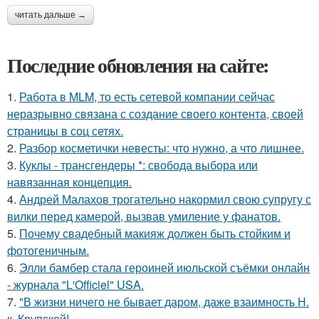
читать дальше →
Последние обновления на сайте:
1.
Работа в MLM, то есть сетевой компании сейчас
неразрывно связана с создание своего контента, своей
страницы в соц сетях.
2.
Разбор косметички невесты: что нужно, а что лишнее.
3.
Куклы - трансгендеры *: свобода выбора или
навязанная концепция.
4.
Андрей Малахов трогательно накормил свою супругу с
вилки перед камерой, вызвав умиление у фанатов.
5.
Почему свадебный макияж должен быть стойким и
фотогеничным.
6.
Элли бамбер стала героиней июльской съёмки онлайн
- журнала "L'Officiel" USA.
7.
"В жизни ничего не бывает даром, даже взаимность Н.
к. Крупской!