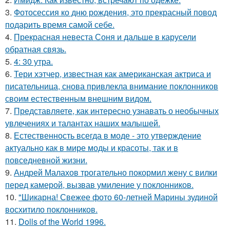
3.
Фотосессия ко дню рождения, это прекрасный повод
подарить время самой себе.
4.
Прекрасная невеста Соня и дальше в карусели
обратная связь.
5.
4: 30 утра.
6.
Тери хэтчер, известная как американская актриса и
писательница, снова привлекла внимание поклонников
своим естественным внешним видом.
7.
Представляете, как интересно узнавать о необычных
увлечениях и талантах наших малышей.
8.
Естественность всегда в моде - это утверждение
актуально как в мире моды и красоты, так и в
повседневной жизни.
9.
Андрей Малахов трогательно покормил жену с вилки
перед камерой, вызвав умиление у поклонников.
10.
"Шикарна! Свежее фото 60-летней Марины зудиной
восхитило поклонников.
11.
Dolls of the World 1996.