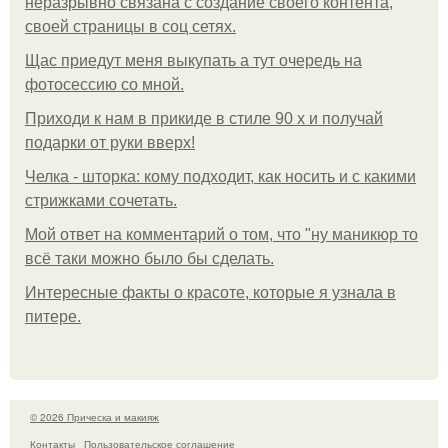
неразрывно связана с создание своего контента,
своей страницы в соц сетях.
Щас приедут меня выкупать а тут очередь на
фотосессию со мной.
Приходи к нам в прикиде в стиле 90 х и получай
подарки от руки вверх!
Челка - шторка: кому подходит, как носить и с какими
стрижками сочетать.
Мой ответ на комментарий о том, что "ну маникюр то
всё таки можно было бы сделать.
Интересные факты о красоте, которые я узнала в
питере.
© 2026 Прическа и макияж
Контакты
Пользовательское соглашение