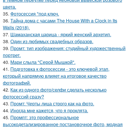
цвета.
35.
Фотосессия "под ключ.
36.
Тайна дома с часами The House With a Clock in Its
Walls (2018).
37.
Шамаханская царица - яркий женский архетип.
38.
Один из любимых свадебных образов.
39.
Промт: тип изображения: студийный художественный
портрет.
40.
Мари слыла "Серой Мышкой".
41.
Подготовка к фотосессии - это ключевой этап,
который напрямую влияет на итоговое качество
фотографий.
42.
Как из одного фото/селфи сделать несколько
фотосессий сразу?
43.
Промт: Черты лица строго как на фото.
44.
Иногда мне кажется, что я проклята.
45.
Промпт: это профессиональное
высокодетализированное постановочное фото, модная