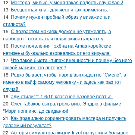
12.
Мастера, милые, у меня такая радость случалась!
13.
Бесцветная хна - для чего и как применять.
14.
Почему нужен пробный образ у визажиста и
стилиста?
15.
С возрастом макияж должен не утяжелять, а
наоборот - освежать и подчёркивать красоту.
16.
После появления тэхёна на Amas корейские
нетизены буквально взорвались от его визуала.
17.
Что такое бьюти - типаж внешности и почему без него
любой макияж это лотерея?
18.
Редко бывает, чтобы наряд выглядел не "Смело", а
именно в кайф самому человеку - и здесь как раз тот
случай.
19.
адм стилист: 1 6/10 классное базовое платье.
20.
Олег табаков сыграл роль мисс Эндрю в фильме
"Мэри поппинс, до свидания!
21.
Как правильно сориентировать мастера и получить
делаемый результат?
22.
Авторы симулятора жизни Inzoi выпустили большое