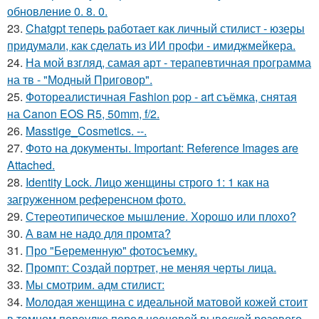
обновление 0. 8. 0.
23.
Chatgpt теперь работает как личный стилист - юзеры
придумали, как сделать из ИИ профи - имиджмейкера.
24.
На мой взгляд, самая арт - терапевтичная программа
на тв - "Модный Приговор".
25.
Фотореалистичная Fashion pop - art съёмка, снятая
на Canon EOS R5, 50mm, f/2.
26.
Masstige_Cosmetics. --.
27.
Фото на документы. Important: Reference Images are
Attached.
28.
Identity Lock. Лицо женщины строго 1: 1 как на
загруженном референсном фото.
29.
Стереотипическое мышление. Хорошо или плохо?
30.
А вам не надо для промта?
31.
Про "Беременную" фотосъемку.
32.
Промпт: Создай портрет, не меняя черты лица.
33.
Мы смотрим. адм стилист:
34.
Молодая женщина с идеальной матовой кожей стоит
в темном переулке перед неоновой вывеской розового