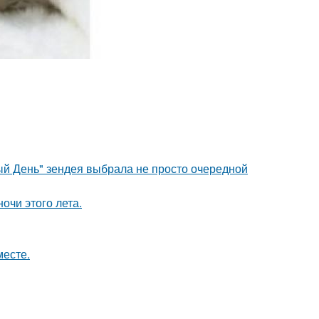
й День" зендея выбрала не просто очередной
чи этого лета.
месте.