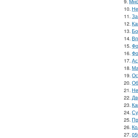
9.
Мно
10.
Не
11.
За
12.
Ка
13.
Бо
14.
Вп
15.
Фо
16.
Фо
17.
Ас
18.
Ма
19.
Ос
20.
Об
21.
Не
22.
Дв
23.
Ка
24.
Су
25.
Пр
26.
Ко
27.
05