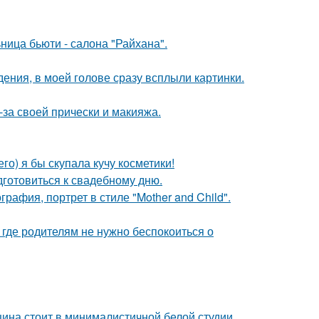
ница бьюти - салона "Райхана".
дения, в моей голове сразу всплыли картинки.
-за своей прически и макияжа.
го) я бы скупала кучу косметики!
готовиться к свадебному дню.
афия, портрет в стиле "Mother and Child".
 где родителям не нужно беспокоиться о
щина стоит в минималистичной белой студии.