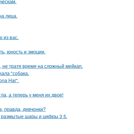
ческам.
на лица.
 из вас.
ть, юность и эмоции.
, не тратя время на сложный мейкап.
ала "собака.
na Hai".
ла, а теперь у меня их двое!
а, правда, девчонки?
не размытые шары и цифры 3 5.