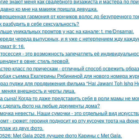
гие знают меня как свадебного визажиста и мастера по при
давно ко мне на макияж пришла девушка.
вершенная гармония от кончиков волос до безупречного то
к разбудить в себе сексуальность?
льше уникальных промтов у нас на канале: t. me/Dnsamai.
ереди череда выпускных, и я уже с нетерпением жду каждую
рмат 9: 16.
тосессия - это возможность запечатлеть её индивидуальнос
цендент в овне: стиль первой.
стер-класс по прическам - отличный способ освежить образ
обая съемка Екатерины Рябининой для нового номера журн
раз пуджи для продвижения фильма "Hai Jawani Toh Ishq Ho
 меняя внешность и черты лица.
а сына! Когда-то даже представить себя в роли мамы не мог
к сделать фото на любые документы дома?
мочка невесты. Наши сумочки - это отдельный вид искусств
омт - сюжет: героиня подносит ко рту кусочек торта на фо
ллаж из двух фото.
0526: Met Gala 2026 лучшее фото Карины с Met Gala.