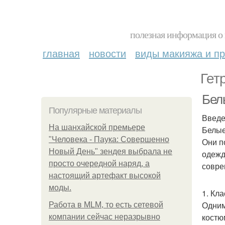
полезная информация о 
главная
новости
виды макияжа и пр
Гет
Бел
Популярные материалы
Введ
На шанхайской премьере
Белые
"Человека - Паука: Совершенно
Они п
Новый День" зендея выбрала не
одежд
просто очередной наряд, а
совре
настоящий артефакт высокой
моды.
1. Кл
Одним
Работа в MLM, то есть сетевой
костю
компании сейчас неразрывно