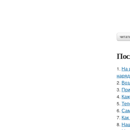
читат
Пос
1.
На 
наряд
2.
Воз
3.
При
4.
Каж
5.
Теп
6.
Сам
7.
Как
8.
Наш