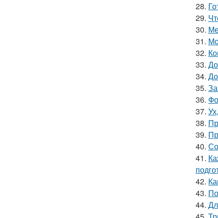
28.
Го
29.
Чт
30.
Ме
31.
Мо
32.
Ко
33.
До
34.
До
35.
За
36.
Фо
37.
Ух
38.
Пр
39.
Пр
40.
Со
41.
Ка
подго
42.
Ка
43.
По
44.
Дл
45.
Тр