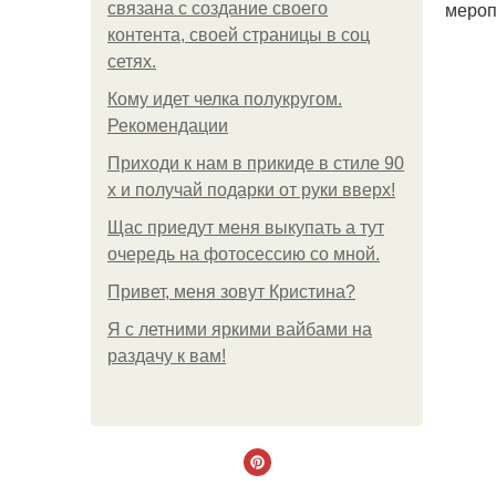
мероп
связана с создание своего
контента, своей страницы в соц
сетях.
Кому идет челка полукругом.
Рекомендации
Приходи к нам в прикиде в стиле 90
х и получай подарки от руки вверх!
Щас приедут меня выкупать а тут
очередь на фотосессию со мной.
Привет, меня зовут Кристина?
Я с летними яркими вайбами на
раздачу к вам!