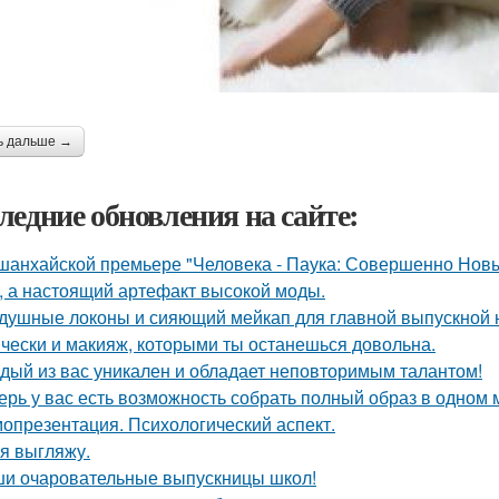
ь дальше →
ледние обновления на сайте:
шанхайской премьере "Человека - Паука: Совершенно Новы
, а настоящий артефакт высокой моды.
душные локоны и сияющий мейкап для главной выпускной но
чески и макияж, которыми ты останешься довольна.
дый из вас уникален и обладает неповторимым талантом!
ерь у вас есть возможность собрать полный образ в одном 
опрезентация. Психологический аспект.
 я выгляжу.
и очаровательные выпускницы школ!