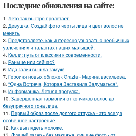
Последние обновления на сайте:
1.
Лето так быстро пролетает.
2.
Девушка. Создай фото черты лица и цвет волос не
менять.
3.
Представляете, как интересно узнавать о необычных
увлечениях и талантах наших малышей.
4.
Келли: путь от классики к современности.
5.
Раньше или сейчас?
6.
Ида галич вышла замуж!
7.
Героиня новых обложек Grazia - Марина васильева.
8.
"Одна Встреча, Которая Заставила Задуматься".
9.
Информашка. Летняя прогулка.
10.
Завершенная гармония от кончиков волос до
безупречного тона лица.
11.
Первый образ после долгого отпуска - это всегда
особенное настроение.
12.
Как выглядеть моложе.
13.
Лучший загар - без макияжа, лучшие фото - от