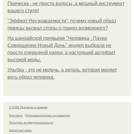
Прическа - не просто волосы, а мощный инструмент
вашего стиля!
"Эффект Неузнаваемости": почему новый образ
певицы вызвал споры о гранях возможного?
На шанхайской премьере "Человека - Паука:
Совершенно Новый День" зендея выбрала не
просто очередной наряд, а настоящий артефакт
высокой моды.
Улыбка - это не мелочь, а деталь, которая меняет
весь образ человека.
© 2026 Прическа и макияж
Контакты
Пользовательское соглашение
Политика конфидециальности
Обратная связь