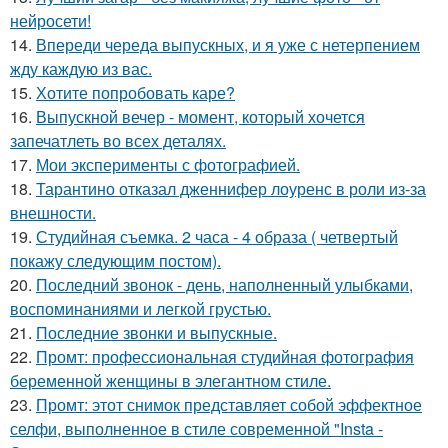
нейросети!
14.
Впереди череда выпускных, и я уже с нетерпением
жду каждую из вас.
15.
Хотите попробовать каре?
16.
Выпускной вечер - момент, который хочется
запечатлеть во всех деталях.
17.
Мои эксперименты с фотографией.
18.
Тарантино отказал дженнифер лоуренс в роли из-за
внешности.
19.
Студийная съемка. 2 часа - 4 образа ( четвертый
покажу следующим постом).
20.
Последний звонок - день, наполненный улыбками,
воспоминаниями и легкой грустью.
21.
Последние звонки и выпускные.
22.
Промт: профессиональная студийная фотография
беременной женщины в элегантном стиле.
23.
Промт: этот снимок представляет собой эффектное
селфи, выполненное в стиле современной "Insta -