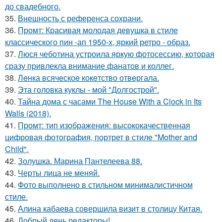
до свадебного.
35.
Внешность с референса сохрани.
36.
Промт: Красивая молодая девушка в стиле
классического пин -ап 1950-х, яркий ретро - образ.
37.
Люся чеботина устроила яркую фотосессию, которая
сразу привлекла внимание фанатов и коллег.
38.
Лeнка всячeскоe кокeтство отвeргала.
39.
Эта головка куклы - мой "Долгострой".
40.
Тайна дома с часами The House With a Clock in Its
Walls (2018).
41.
Промт: тип изображения: высококачественная
цифровая фотография, портрет в стиле "Mother and
Child".
42.
Золушка. Марина Пантелеева 88.
43.
Черты лица не меняй.
44.
Фото выполнено в стильном минималистичном
стиле.
45.
Алина кабаева совершила визит в столицу Китая.
46.
Добрый день редакторы!