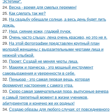
Эстетики".
24.
Весна - время для смелых перемен!
25.
Как сделать так же?
26.
На свадьбу обещали солнце, а весь день будет лить
дождь.
27.
Нюд, сияние кожи, гладкий пучок.
28.
Очень часто слышу, лена очень красиво, но это не я.
29.
На этой фотографии представлен крупный план
молодой женщины с выразительными чертами лица и
нежной улыбкой.
30.
Промт: Создай не меняя черты лица.
31.
Макияж и прическа - это мощный инструмент
самовыражения и уверенности в себе.
32.
Пеньюар - это самая первая вещь, которая
формирует настроение с самого утра.
33.
Скоро самая замечательная пора, выпускные вечера
и самый трепетный момент в жизни учеников,
абитуриентов и конечно же их родных!
34.
Создаю образы для любого случая: от повседневного