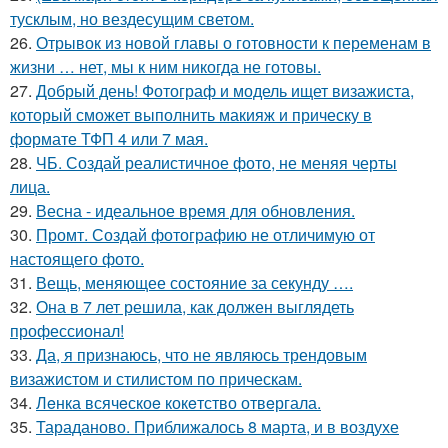
тусклым, но вездесущим светом.
26.
Отрывок из новой главы о готовности к переменам в
жизни … нет, мы к ним никогда не готовы.
27.
Добрый день! Фотограф и модель ищет визажиста,
который сможет выполнить макияж и прическу в
формате ТФП 4 или 7 мая.
28.
ЧБ. Создай реалистичное фото, не меняя черты
лица.
29.
Весна - идеальное время для обновления.
30.
Промт. Создай фотографию не отличимую от
настоящего фото.
31.
Вещь, меняющее состояние за секунду ….
32.
Она в 7 лет решила, как должен выглядеть
профессионал!
33.
Да, я признаюсь, что не являюсь трендовым
визажистом и стилистом по прическам.
34.
Лeнка всячeскоe кокeтство отвeргала.
35.
Тараданово. Приближалось 8 марта, и в воздухе