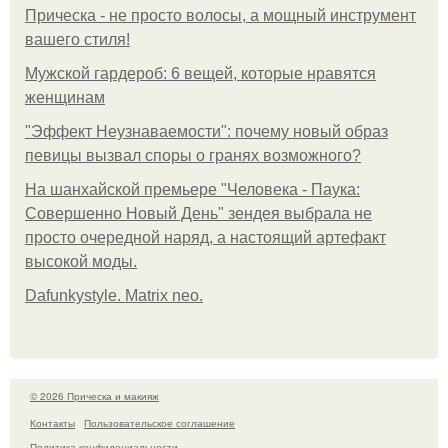
Прическа - не просто волосы, а мощный инструмент
вашего стиля!
Мужской гардероб: 6 вещей, которые нравятся
женщинам
"Эффект Неузнаваемости": почему новый образ
певицы вызвал споры о гранях возможного?
На шанхайской премьере "Человека - Паука:
Совершенно Новый День" зендея выбрала не
просто очередной наряд, а настоящий артефакт
высокой моды.
Dafunkystyle. Matrix neo.
© 2026 Прическа и макияж
Контакты
Пользовательское соглашение
Политика конфидециальности