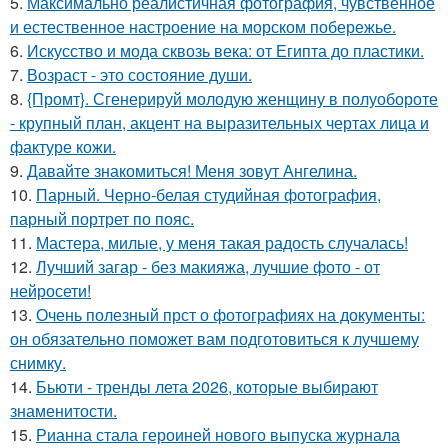
5.
Максимально реалистичная фотография, чувственное
и естественное настроение на морском побережье.
6.
Искусство и мода сквозь века: от Египта до пластики.
7.
Возраст - это состояние души.
8.
{Промт}. Сгенерируй молодую женщину в полуобороте
- крупный план, акцент на выразительных чертах лица и
фактуре кожи.
9.
Давайте знакомиться! Меня зовут Ангелина.
10.
Парный. Черно-белая студийная фотография,
парный портрет по пояс.
11.
Мастера, милые, у меня такая радость случалась!
12.
Лучший загар - без макияжа, лучшие фото - от
нейросети!
13.
Очень полезный прст о фотографиях на документы:
он обязательно поможет вам подготовиться к лучшему
снимку.
14.
Бьюти - тренды лета 2026, которые выбирают
знаменитости.
15.
Рианна стала героиней нового выпуска журнала