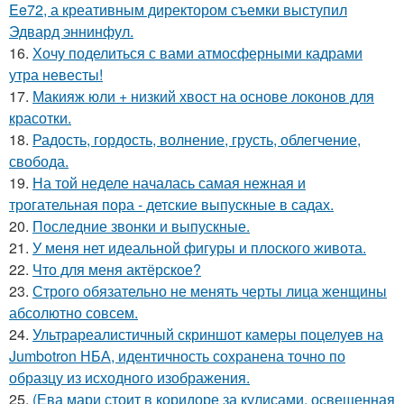
Ee72, а креативным директором съемки выступил
Эдвард эннинфул.
16.
Хочу поделиться с вами атмосферными кадрами
утра невесты!
17.
Макияж юли + низкий хвост на основе локонов для
красотки.
18.
Радость, гордость, волнение, грусть, облегчение,
свобода.
19.
На той неделе началась самая нежная и
трогательная пора - детские выпускные в садах.
20.
Последние звонки и выпускные.
21.
У меня нет идеальной фигуры и плоского живота.
22.
Что для меня актёрское?
23.
Строго обязательно не менять черты лица женщины
абсолютно совсем.
24.
Ультрареалистичный скриншот камеры поцелуев на
Jumbotron НБА, идентичность сохранена точно по
образцу из исходного изображения.
25.
(Ева мари стоит в коридоре за кулисами, освещенная