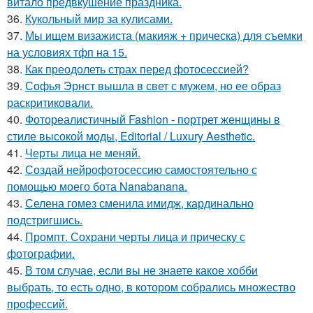
витало предвкушение праздника.
36.
Кукольный мир за кулисами.
37.
Мы ищем визажиста (макияж + прическа) для съемки
на условиях тфп на 15.
38.
Как преодолеть страх перед фотосессией?
39.
Софья Эрнст вышла в свет с мужем, но ее образ
раскритиковали.
40.
Фотореалистичный Fashion - портрет женщины в
стиле высокой моды, Editorial / Luxury Aesthetic.
41.
Черты лица не меняй.
42.
Создай нейрофотосессию самостоятельно с
помощью моего бота Nanabanana.
43.
Селена гомез сменила имидж, кардинально
подстригшись.
44.
Промпт. Сохрани черты лица и прическу с
фотографии.
45.
В том случае, если вы не знаете какое хобби
выбрать, то есть одно, в котором собрались множество
профессий.