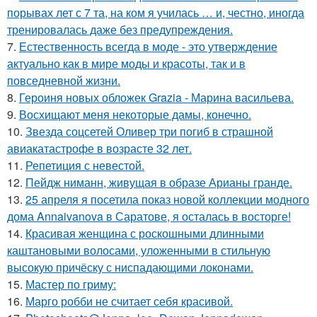
порывах лет с 7 та, на ком я училась … и, честно, иногда
тренировалась даже без предупреждения.
7.
Естественность всегда в моде - это утверждение
актуально как в мире моды и красоты, так и в
повседневной жизни.
8.
Героиня новых обложек Grazia - Марина васильева.
9.
Восхищают меня некоторые дамы, конечно.
10.
Звезда соцсетей Оливер три погиб в страшной
авиакатастрофе в возрасте 32 лет.
11.
Репетиция с невестой.
12.
Пейдж ниманн, живущая в образе Арианы гранде.
13.
25 апреля я посетила показ новой коллекции модного
дома Annaivanova в Саратове, я осталась в восторге!
14.
Красивая женщина с роскошными длинными
каштановыми волосами, уложенными в стильную
высокую причёску с ниспадающими локонами.
15.
Мастер по гриму:
16.
Марго робби не считает себя красивой.