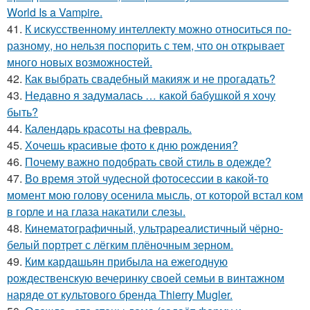
World Is a Vampire.
41.
К искусственному интеллекту можно относиться по-
разному, но нельзя поспорить с тем, что он открывает
много новых возможностей.
42.
Как выбрать свадебный макияж и не прогадать?
43.
Недавно я задумалась … какой бабушкой я хочу
быть?
44.
Календарь красоты на февраль.
45.
Хочешь красивые фото к дню рождения?
46.
Почему важно подобрать свой стиль в одежде?
47.
Во время этой чудесной фотосессии в какой-то
момент мою голову осенила мысль, от которой встал ком
в горле и на глаза накатили слезы.
48.
Кинематографичный, ультрареалистичный чёрно-
белый портрет с лёгким плёночным зерном.
49.
Ким кардашьян прибыла на ежегодную
рождественскую вечеринку своей семьи в винтажном
наряде от культового бренда Thierry Mugler.