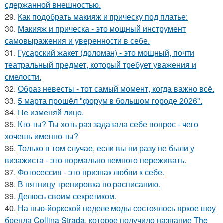
сдержанной внешностью.
29.
Как подобрать макияж и прическу под платье:
30.
Макияж и прическа - это мощный инструмент
самовыражения и уверенности в себе.
31.
Гусарский жакет (доломан) - это мощный, почти
театральный предмет, который требует уважения и
смелости.
32.
Образ невесты - тот самый момент, когда важно всё.
33.
5 марта прошёл "форум в большом городе 2026".
34.
Не изменяй лицо.
35.
Кто ты? Ты хоть раз задавала себе вопрос - чего
хочешь именно ты?
36.
Только в том случае, если вы ни разу не были у
визажиста - это нормально немного переживать.
37.
Фотосессия - это признак любви к себе.
38.
В пятницу тренировка по расписанию.
39.
Делюсь своим секретиком.
40.
На нью-йоркской неделе моды состоялось яркое шоу
бренда Collina Strada, которое получило название The