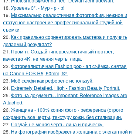
17.
Photoshoots@Jenna_lee_Dewan Jennadewan.
18.
Уровень 3*. - Мур - р - р!
19.
Максимально реалистичная фотография, нежное и
статусное настроение профессиональной студийной
съемки.
20.
Как правильно сориентировать мастера и получить
делаемый результат?
21.
Промпт. Создай гиперреалистичный портрет,
качество 4K, не меняя черты лица.
22.
Фотореалистичная Fashion pop - art съёмка, снятая
на Canon EOS R5, 50mm, f/2.
23.
Моё селфи как референс используй.
24.
Extremely Detailed, High - Fashion Beauty Portrait.
25.
Фото на документы. Important: Reference Images are
Attached.
26.
Женщина - 100% копия фото - референса (строго
сохранить все черты, текстуру кожи, без стилизации.
27.
Создай не меняя черты лица и прическу.
28.
На фотографии изображена женщина с элегантной и