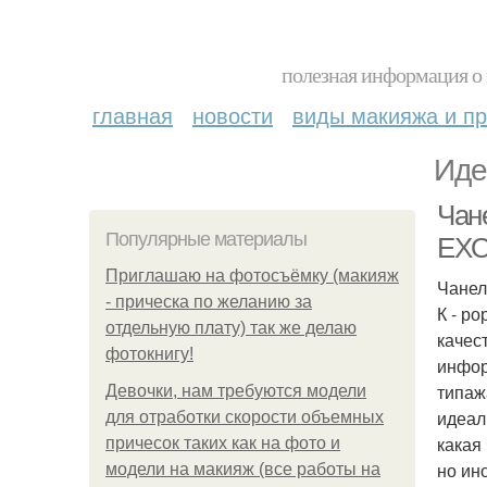
полезная информация о 
главная
новости
виды макияжа и пр
Иде
Чан
Популярные материалы
EXO
Приглашаю на фотосъёмку (макияж
Чанел
- прическа по желанию за
К - р
отдельную плату) так же делаю
качес
фотокнигу!
инфор
типаж
Девочки, нам требуются модели
идеал
для отработки скорости объемных
какая
причесок таких как на фото и
но ин
модели на макияж (все работы на