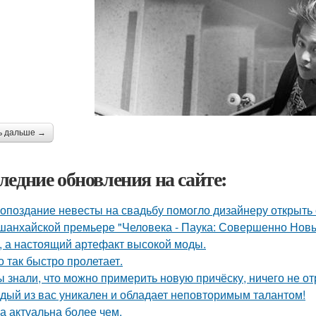
ь дальше →
ледние обновления на сайте:
 опоздание невесты на свадьбу помогло дизайнеру открыть 
шанхайской премьере "Человека - Паука: Совершенно Новы
, а настоящий артефакт высокой моды.
о так быстро пролетает.
ы знали, что можно примерить новую причёску, ничего не о
дый из вас уникален и обладает неповторимым талантом!
а актуальна более чем.