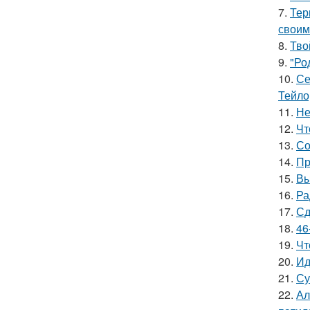
7.
Тер
своим
8.
Тво
9.
"Ро
10.
Се
Тейло
11.
Не
12.
Чт
13.
Со
14.
Пр
15.
Вы
16.
Ра
17.
Сд
18.
46
19.
Чт
20.
Ид
21.
Су
22.
Ал