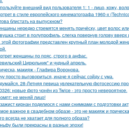
а.
пользуйте внешний вид пользователя 1: 1 - лицо, кожу, вол
ртрет в стиле европейского кинематографа 1960-х (Technico
това блистать на выпускном?
нщины нередко стремятся менять причёску, цвет волос или
вушка стоит в полупрофиль, слегка повернув голову вверх 
 этой фотографии представлен крупный план молодой жен
ой.
ртрет женщины по пояс, строго в анфас.
евильский Цирюльник" и чудный апрель.
ическа, макияж - Глафира Воронова.
чу просто выговориться, иначе я сейчас сойду с ума.
думайся. 28-Летняя певица увлекательную фотосессию про
0326: новые фото чонён из Twice - это просто невероятное.
омпт: не меняй лицо!
зажист кирнан поделиося с нами снимками с подготовки актри
мое важное в свадебном образе - это не макияж и прическа
го всегда не хватает для полного образа?
ньфу были прекрасны в разные эпохи!