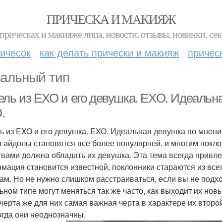
ПРИЧЕСКА И МАКИЯЖ
прическах и макияже лица, новости, отзывы, новинки, сек
ичесок
как делать прически и макияж
причес
альный тип
ель из EXO и его девушка. EXO. Идеаль
.
ь из EXO и его девушка. EXO. Идеальная девушка по мнен
ор айдолы становятся все более популярней, и многим покло
твами должна обладать их девушка. Эта тема всегда привлек
мация становится известной, поклонники стараются из всех 
ам. Но не нужно слишком расстраиваться, если вы не подхо
ьном типе могут меняться так же часто, как выходит их нов
 черта же для них самая важная черта в характере их второ
огда они неоднозначны.