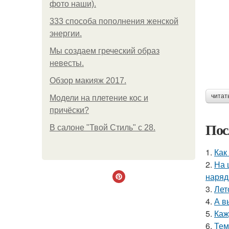
фото наши).
333 способа пополнения женской
энергии.
Мы создаем греческий образ
невесты.
Обзор макияж 2017.
читат
Модели на плетение кос и
причёски?
Пос
В салоне "Твой Стиль" с 28.
1.
Как
2.
На 
наряд
3.
Лет
4.
А в
5.
Каж
6.
Тем