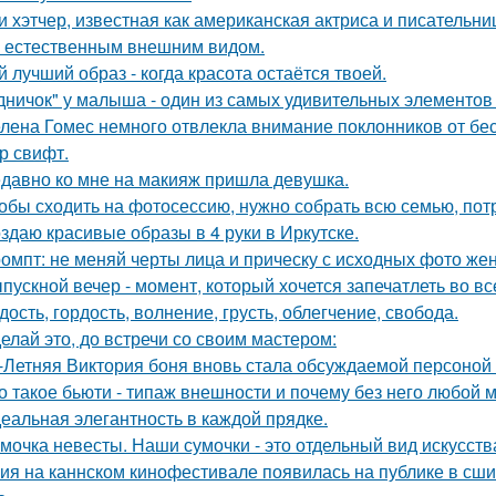
и хэтчер, известная как американская актриса и писательн
 естественным внешним видом.
й лучший образ - когда красота остаётся твоей.
дничок" у малыша - один из самых удивительных элементов 
лена Гомес немного отвлекла внимание поклонников от б
р свифт.
давно ко мне на макияж пришла девушка.
обы сходить на фотосессию, нужно собрать всю семью, потра
здаю красивые образы в 4 руки в Иркутске.
омпт: не меняй черты лица и прическу с исходных фото ж
пускной вечер - момент, который хочется запечатлеть во вс
дость, гордость, волнение, грусть, облегчение, свобода.
елай это, до встречи со своим мастером:
-Летняя Виктория боня вновь стала обсуждаемой персоной
о такое бьюти - типаж внешности и почему без него любой 
еальная элегантность в каждой прядке.
мочка невесты. Наши сумочки - это отдельный вид искусств
ия на каннском кинофестивале появилась на публике в сши