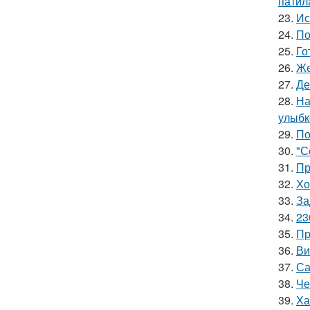
патил
23.
Ис
24.
По
25.
Го
26.
Же
27.
Де
28.
На
улыбк
29.
По
30.
"С
31.
Пр
32.
Хо
33.
За
34.
23
35.
Пр
36.
Ви
37.
Са
38.
Че
39.
Ха