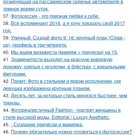
позирующая на пассажирском сиденье автомобиля в
темное время суток.
37.
Фотосессия - это признак любви к себе.
38.
Все вспоминают 2016, а я хочу показать свой 2017
год.
39.
Уличный. Создай фото 9: 16: крупный план (Close -
up), профиль в три четверти.
40.
Мы ищем визажиста (макияж + прическа) на 15.
41.
Знаменитости выходят на красную ковровую
дорожку, одетые с иголочки, в блёстках, с идеальными
фигурами.
42.
Промт: Фото в стильном и ярком исполнении, где
девушка изображена крупным планом.
43.
Десять лет, за которые стиль менялся быстрее, чем
тренды.
44.
Фотореалистичный Fashion - портрет женщины в
стиле высокой моды, Editorial / Luxury Aesthetic.
45.
- Создание причёски и макияжа.
46.
Почему обязательно нужно готовиться к фотосессии?