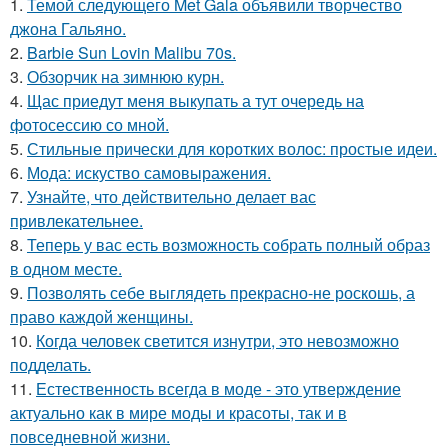
1.
Темой следующего Met Gala объявили творчество
джона Гальяно.
2.
Barbie Sun Lovin Malibu 70s.
3.
Обзорчик на зимнюю курн.
4.
Щас приедут меня выкупать а тут очередь на
фотосессию со мной.
5.
Стильные прически для коротких волос: простые идеи.
6.
Мода: искуство самовыражения.
7.
Узнайте, что действительно делает вас
привлекательнее.
8.
Теперь у вас есть возможность собрать полный образ
в одном месте.
9.
Позволять себе выглядеть прекрасно-не роскошь, а
право каждой женщины.
10.
Когда человек светится изнутри, это невозможно
подделать.
11.
Естественность всегда в моде - это утверждение
актуально как в мире моды и красоты, так и в
повседневной жизни.