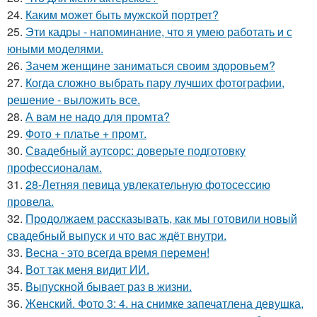
24.
Каким может быть мужской портрет?
25.
Эти кадры - напоминание, что я умею работать и с
юными моделями.
26.
Зачем женщине заниматься своим здоровьем?
27.
Когда сложно выбрать пару лучших фотографии,
решение - выложить все.
28.
А вам не надо для промта?
29.
Фото + платье + промт.
30.
Свадебный аутсорс: доверьте подготовку
профессионалам.
31.
28-Летняя певица увлекательную фотосессию
провела.
32.
Продолжаем рассказывать, как мы готовили новый
свадебный выпуск и что вас ждёт внутри.
33.
Весна - это всегда время перемен!
34.
Вот так меня видит ИИ.
35.
Выпускной бывает раз в жизни.
36.
Женский. Фото 3: 4. на снимке запечатлена девушка,