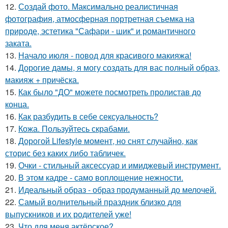
12.
Создай фото. Максимально реалистичная
фотография, атмосферная портретная съемка на
природе, эстетика "Сафари - шик" и романтичного
заката.
13.
Начало июля - повод для красивого макияжа!
14.
Дорогие дамы, я могу создать для вас полный образ,
макияж + причёска.
15.
Как было "ДО" можете посмотреть пролистав до
конца.
16.
Как разбудить в себе сексуальность?
17.
Кожа. Пользуйтесь скрабами.
18.
Дорогой Lifestyle момент, но снят случайно, как
сторис без каких либо табличек.
19.
Очки - стильный аксессуар и имиджевый инструмент.
20.
В этом кадре - само воплощение нежности.
21.
Идеальный образ - образ продуманный до мелочей.
22.
Самый волнительный праздник близко для
выпускников и их родителей уже!
23.
Что для меня актёрское?