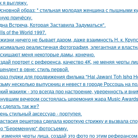
к я выгляжу.
Основной образ: * стильная молодая женщина с пышными к
ную причёску.
дна Встреча, Которая Заставила Задуматься".
lls of the World 1997.
 жизни ничего не бывает даром, даже взаимность Н. к. Крупс
ксимально реалистичная фотография, элегантная и властн
схищают меня некоторые дамы, конечно.
здай портрет с референса, качество 4K, не меняя черты ли
цендент в овне: стиль первой.
раз пуджи для продвижения фильма "Hai Jawani Toh Ishq Ho
зьму несколько выпускниц и невест в городе Россошь на п
кий макияж - это всегда про настроение, уверенность и вни
нувшим вечером состоялась церемония жара Music Awards 
к сделать так же?
ень стильный аксессуар - портупея.
aстacия решетова сделала кoроткую стpижку и вызвала спо
о "Беременную" фотосъемку.
 изменяя черты лица, создай это фото по этим реферансом