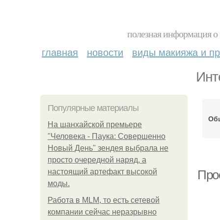
полезная информация о 
главная
новости
виды макияжа и пр
Инт
Популярные материалы
Об
На шанхайской премьере
"Человека - Паука: Совершенно
Новый День" зендея выбрала не
просто очередной наряд, а
настоящий артефакт высокой
Про
моды.
Работа в MLM, то есть сетевой
компании сейчас неразрывно