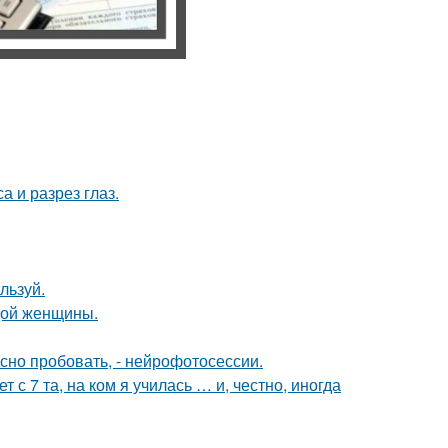
а и разрез глаз.
льзуй.
дой женщины.
но пробовать, - нейрофотосессии.
 с 7 та, на ком я училась … и, честно, иногда