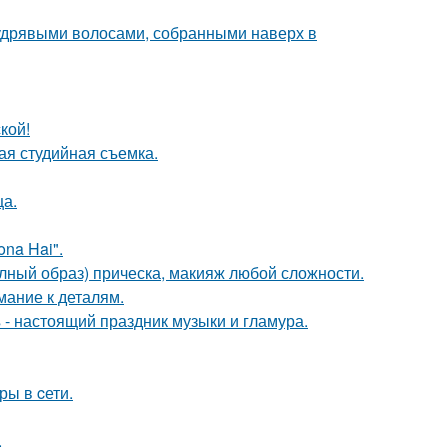
удрявыми волосами, собранными наверх в
кой!
ая студийная съемка.
ца.
na Hai".
олный образ) прическа, макияж любой сложности.
мание к деталям.
- настоящий праздник музыки и гламура.
ры в cети.
.