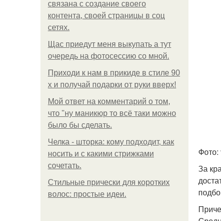
связана с создание своего
контента, своей страницы в соц
сетях.
Щас приедут меня выкупать а тут
очередь на фотосессию со мной.
Приходи к нам в прикиде в стиле 90
х и получай подарки от руки вверх!
Мой ответ на комментарий о том,
что "ну маникюр то всё таки можно
было бы сделать.
Челка - шторка: кому подходит, как
Фото: 
носить и с какими стрижками
сочетать.
За кр
доста
Стильные прически для коротких
подбо
волос: простые идеи.
Приче
Средн