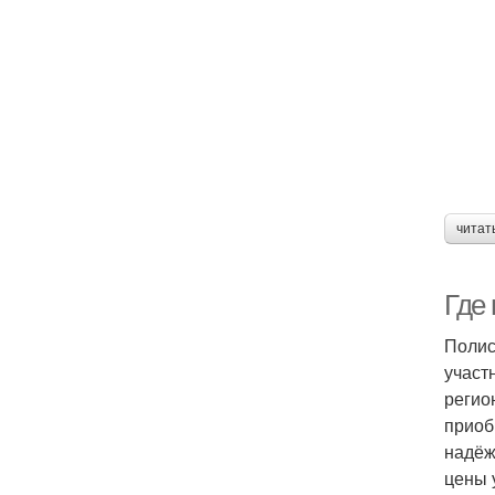
читат
Где 
Полис
участ
регио
приоб
надёж
цены 