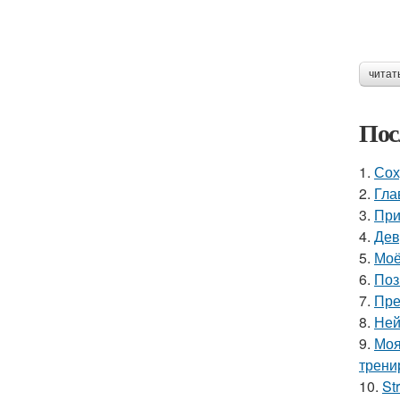
читат
Пос
1.
Сох
2.
Гла
3.
При
4.
Дев
5.
Моё
6.
Поз
7.
Пре
8.
Ней
9.
Моя
трени
10.
St