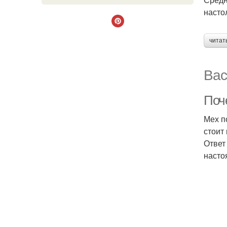
насто
читат
Вас
Поче
Мех п
стоит
Ответ
насто