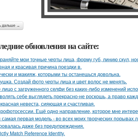
ь дальше →
ледние обновления на сайте:
раняйте мои точные черты лица, форму губ, линию скул, нос
вная и красивая причина поездки в.
чески и макияж, которыми ты останешься довольна.
ушка. Создай фото черты лица и цвет волос не менять.
 лицо с загруженного селфи без каких-либо изменений испо
волять себе выглядеть прекрасно-не роскошь, а право каж
красная невеста, сияющая и счастливая.
рофотосессии. Ещё одно направление, которое мне интерес
 самая первая модель - во всех моих творческих порывах лет
ровалась даже без предупреждения.
rictly Match Reference Identity.