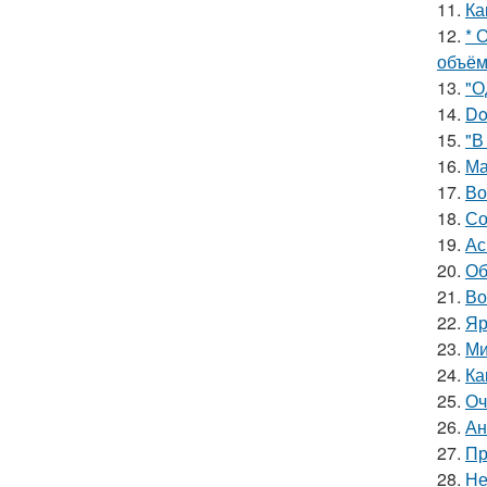
11.
Ка
12.
* 
объём
13.
"О
14.
Do
15.
"В
16.
Ма
17.
Во
18.
Со
19.
Ас
20.
Об
21.
Во
22.
Яр
23.
Ми
24.
Ка
25.
Оч
26.
Ан
27.
Пр
28.
Не