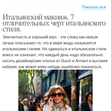
Показать все
Итальянский макияж. 7
Макияж в итальянском
Макияж для карих глаз
отличительных черт итальянского
стиле
стиля.
Элегантность и хороший вкус - эти слова как нельзя
лучше описывают то, что в мире моды называется
Макияж в стиле
Макияж для брюнеток
итальянским стилем. Но одеваться в итальянском стиле
вовсе не означает, что каждый день надо обязательно
носить дизайнерские платья от Gucci и Armani и высокие
каблуки, как может кому-нибудь ошибочно показаться.
Правильный макияж
Русский макияж
Свадьба в итальянском
Макияж на свадьбу
стиле