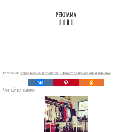
Категории:
Образ макияж и прическа
,
Стилист по прическам и макияжу
Читайте также