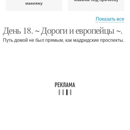
макияжу
Показать все
День 18. ~ Дороги и европейцы ~.
Вечерние прически и
Макияж и прическа в
макияж
салоне
Путь домой не был прямым, как мадридские проспекты.
Игры макияж и
Образ макияж и
прически
прическа
Подбор причесок и
Сделать макияж
макияжа онлайн
прическу
Макияж и прически для
Прически дома
девочек