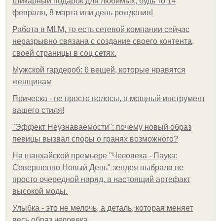
Шикарный подарок для любимых, будь то 14
февраля, 8 марта или день рождения!
Работа в MLM, то есть сетевой компании сейчас
неразрывно связана с создание своего контента,
своей страницы в соц сетях.
Мужской гардероб: 6 вещей, которые нравятся
женщинам
Прическа - не просто волосы, а мощный инструмент
вашего стиля!
"Эффект Неузнаваемости": почему новый образ
певицы вызвал споры о гранях возможного?
На шанхайской премьере "Человека - Паука:
Совершенно Новый День" зендея выбрала не
просто очередной наряд, а настоящий артефакт
высокой моды.
Улыбка - это не мелочь, а деталь, которая меняет
весь образ человека.