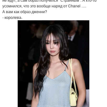
не идут, а сам образ получился "Странным". А кто-то
усомнился, что это вообще наряд от Chanel ….
А вам как образ дженни?
- королева.