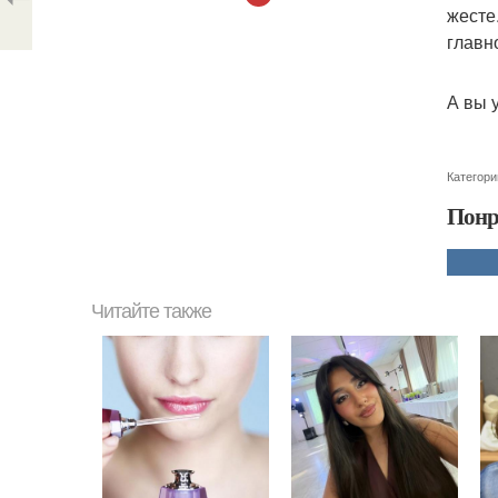
жесте
главн
А вы 
Категори
Понр
Читайте также