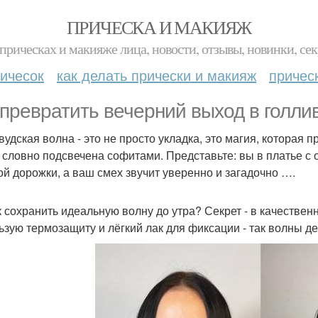
ПРИЧЕСКА И МАКИЯЖ
прическах и макияже лица, новости, отзывы, новинки, сек
ичесок
как делать прически и макияж
причес
 превратить вечерний выход в голли
вудская волна - это не просто укладка, это магия, которая 
 словно подсвечена софитами. Представьте: вы в платье с 
ой дорожки, а ваш смех звучит уверенно и загадочно ….
к сохранить идеальную волну до утра? Секрет - в качественн
ьзую термозащиту и лёгкий лак для фиксации - так волны де