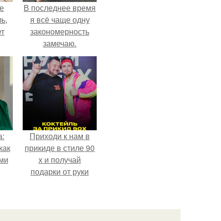
не
В последнее время
ь,
я всё чаще одну
ет
закономерность
замечаю.
а:
Приходи к нам в
как
прикиде в стиле 90
ими
х и получай
подарки от руки
вверх!