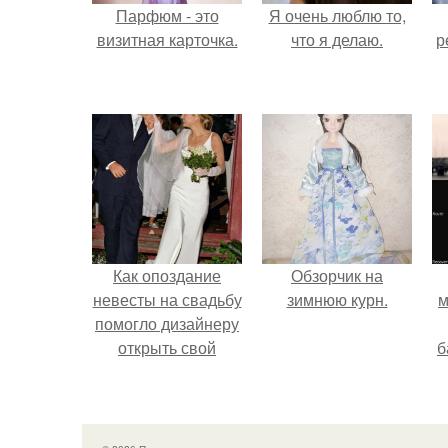
Парфюм - это
Я очень люблю то,
визитная карточка.
что я делаю.
р
Как опоздание
Обзорчик на
невесты на свадьбу
зимнюю курн.
м
помогло дизайнеру
открыть свой
б
бренд.
и
с