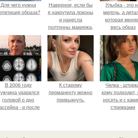
Для чего нужна
Наверное, если бы
Улыбка - это 
епетиция образа?
я накрутила локоны
мелочь, а детал
и нанесла
которая меня
полтонны макияжа,
весь образ
то эти люди были
человека.
бы довольны.
В 2006 году
К старому
Челка - шторк
ужчина ударился
перманенту можно
кому подходит, 
головой о дно
привыкнуть.
носить и с как
ассейна - и после
стрижками
этого его жизнь
сочетать.
зменилась самым
транным образом.