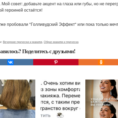
. Мой совет: добавьте акцент на глаза или губы, но не пере
ой героиней остаётся!
уже пробовали "Голливудский Эффект" или пока только меч
и:
Вечерние прически и макияж
,
Образ макияж и прическа
авилось? Поделитесь с друзьями!